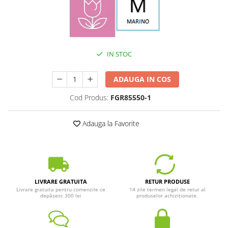
IN STOC
ADAUGA IN COS
Cod Produs:
FGR85550-1
Adauga la Favorite
LIVRARE GRATUITA
RETUR PRODUSE
Livrare gratuita pentru comenzile ce
14 zile termen legal de retur al
depășesc 300 lei
produselor achiziționate.