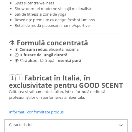
Spas și centre wellness
Showroom-uri moderne și spații minimaliste
Săli de fitness și zone de yoga
Reședințe premium cu design fresh și luminos
Retail de modă și accesorii marine/sportive
⚗️
Formulă concentrată
🔋
Consum redus
, eficiență maximă
🕒
Difuzare de lungă durată
🌍 Fără alcool, fără apă –
esență pură
🇮🇹
Fabricat în Italia, în
exclusivitate pentru GOOD SCENT
Calitatea și rafinamentul italian, într-o formulă dedicată
profesioniștilor din parfumarea ambientală.
Informatii conformitate produs
Caracteristici