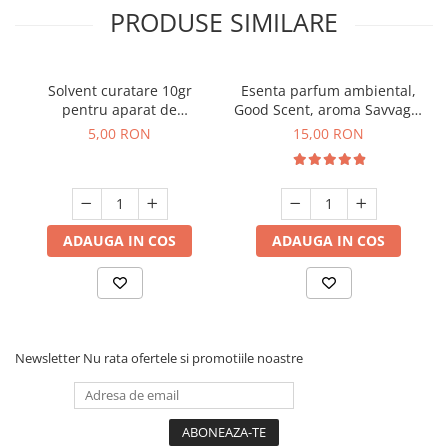
PRODUSE SIMILARE
Solvent curatare 10gr
Esenta parfum ambiental,
pentru aparat de
Good Scent, aroma Savvage,
parfumare prin nebulizare
10 g
5,00 RON
15,00 RON
la rece
ADAUGA IN COS
ADAUGA IN COS
Newsletter
Nu rata ofertele si promotiile noastre