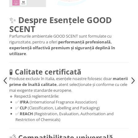
✨
Despre Esențele GOOD
SCENT
Parfumurile ambientale GOOD SCENT sunt formulate cu
rigurozitate, pentru a oferi
performanță profesională,
experiență olfactivă premium și siguranță deplină în
utilizare
.
🧪
Calitate certificată
Produse exclusiv în Italia, esențele noastre folosesc doar
materii
prime de înaltă calitate
, atent selecționate și conforme cu cele
mai exigente standarde europene.
🔹 Respectă reglementările:
✅
IFRA
(International Fragrance Association)
✅
CLP
(Classification, Labelling and Packaging)
✅
REACH
(Registration, Evaluation, Authorisation and
Restriction of Chemicals)
💨
Compatibilitate universală