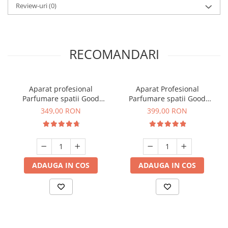
Review-uri
(0)
RECOMANDARI
Aparat profesional
Aparat Profesional
Parfumare spatii Good
Parfumare spatii Good
Scent GS 100, culoare alba
Scent GS 400, culoare alba
349,00 RON
399,00 RON
ADAUGA IN COS
ADAUGA IN COS