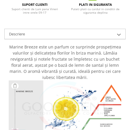
SUPORT CLIENTI
PLATI IN SIGURANTA
Suport clienti de Luni pana Vineri
Puteti plati cu cardul in conditii de
intre orele 09-17
siguranta deplina
Descriere
Marine Breeze este un parfum ce surprinde prospețimea
valurilor și delicatețea florilor în briza marină. Lămâia
revigorantă și notele fructate se împletesc cu un buchet
floral aerat, așezat pe o bază de lemn de santal și lemn
marin. O aromă vibrantă și curată, ideală pentru cei care
iubesc libertatea mării.