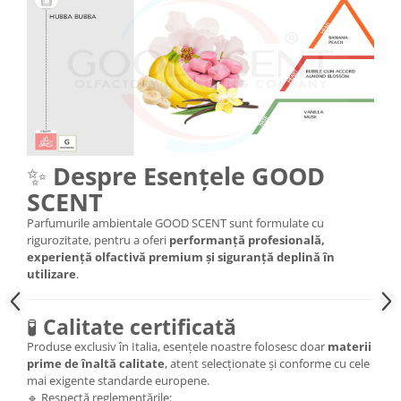
✨
Despre Esențele GOOD
SCENT
Parfumurile ambientale GOOD SCENT sunt formulate cu
rigurozitate, pentru a oferi
performanță profesională,
experiență olfactivă premium și siguranță deplină în
utilizare
.
🧪
Calitate certificată
Produse exclusiv în Italia, esențele noastre folosesc doar
materii
prime de înaltă calitate
, atent selecționate și conforme cu cele
mai exigente standarde europene.
🔹 Respectă reglementările: