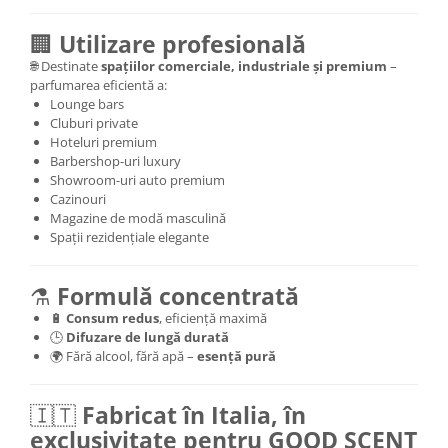
🏢
Utilizare profesională
🌐 Destinate
spațiilor comerciale, industriale și premium
–
parfumarea eficientă a:
Lounge bars
Cluburi private
Hoteluri premium
Barbershop-uri luxury
Showroom-uri auto premium
Cazinouri
Magazine de modă masculină
Spații rezidențiale elegante
⚗️
Formulă concentrată
🔋
Consum redus
, eficiență maximă
🕒
Difuzare de lungă durată
🌍 Fără alcool, fără apă –
esență pură
🇮🇹
Fabricat în Italia, în
exclusivitate pentru GOOD SCENT