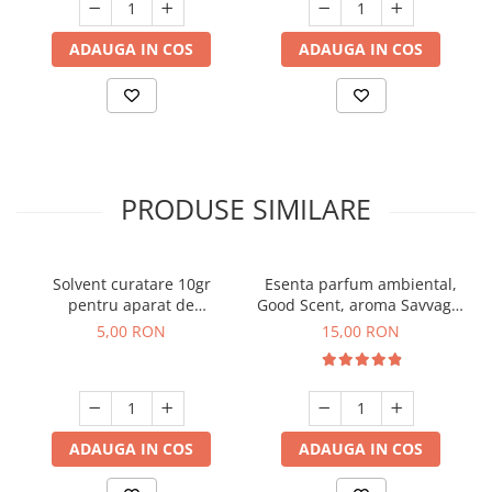
ADAUGA IN COS
ADAUGA IN COS
PRODUSE SIMILARE
Solvent curatare 10gr
Esenta parfum ambiental,
pentru aparat de
Good Scent, aroma Savvage,
parfumare prin nebulizare
10 g
5,00 RON
15,00 RON
la rece
ADAUGA IN COS
ADAUGA IN COS