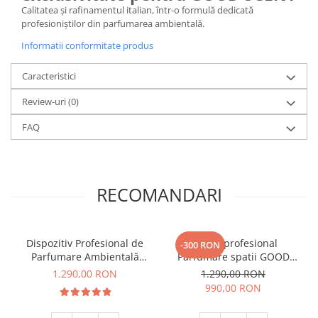
Calitatea și rafinamentul italian, într-o formulă dedicată
profesioniștilor din parfumarea ambientală.
Informatii conformitate produs
Caracteristici
Review-uri
(0)
FAQ
RECOMANDARI
Dispozitiv Profesional de
Aparat profesional
-300 RON
Parfumare Ambientală
Parfumare spatii GOOD
GOOD SCENT Column 1200
SCENT Contour 2000,
1.290,00 RON
1.290,00 RON
- Titanium Black
culoare alba
990,00 RON