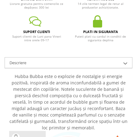
Livrare gratuita pentru comenzile ce
14 zile termen legal de retur al
depășesc 300 lei
produselor achiziționate.
SUPORT CLIENTI
PLATI IN SIGURANTA
Suport clienti de Luni pana Vineri
Puteti plati cu cardul in conditii de
intre orele 09-17
siguranta deplina
Descriere
Hubba Bubba este o explozie de nostalgie și energie
pozitivă, inspirată de aroma inconfundabilă a gumei de
mestecat din copilărie. Notele suculente de banană și
piersică deschid compoziția cu o dulceață fructată și
veselă, în timp ce acordul de bubble gum și floarea de
migdal adaugă un caracter jucăuș și reconfortant. Baza
de vanilie și mosc completează parfumul cu o senzație
catifelată și gurmandă, transformând orice spațiu într-un
loc primitor și memorabil.