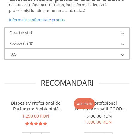
Calitatea și rafinamentul italian, într-o formulă dedicată
profesioniștilor din parfumarea ambientală.
Informatii conformitate produs
Caracteristici
Review-uri
(0)
FAQ
RECOMANDARI
Dispozitiv Profesional de
Aparat profesional
-400 RON
Parfumare Ambientală
Parfumare spatii GOOD
GOOD SCENT Column 1200
SCENT Contour 2000,
1.290,00 RON
1.490,00 RON
- Titanium Black
culoare alba, cu Wi-Fi
1.090,00 RON