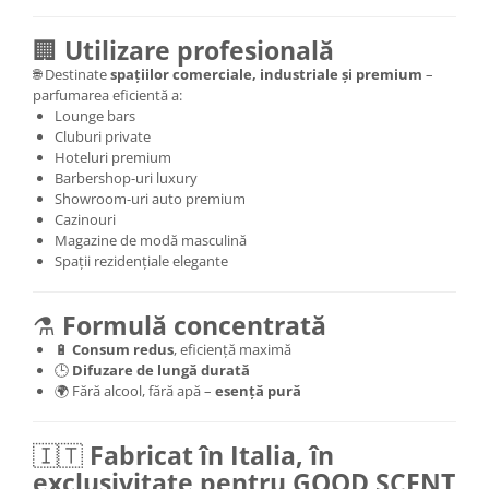
🏢
Utilizare profesională
🌐 Destinate
spațiilor comerciale, industriale și premium
–
parfumarea eficientă a:
Lounge bars
Cluburi private
Hoteluri premium
Barbershop-uri luxury
Showroom-uri auto premium
Cazinouri
Magazine de modă masculină
Spații rezidențiale elegante
⚗️
Formulă concentrată
🔋
Consum redus
, eficiență maximă
🕒
Difuzare de lungă durată
🌍 Fără alcool, fără apă –
esență pură
🇮🇹
Fabricat în Italia, în
exclusivitate pentru GOOD SCENT