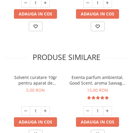
ADAUGA IN COS
ADAUGA IN COS
PRODUSE SIMILARE
Solvent curatare 10gr
Esenta parfum ambiental,
pentru aparat de
Good Scent, aroma Savvage,
parfumare prin nebulizare
10 g
5,00 RON
15,00 RON
la rece
ADAUGA IN COS
ADAUGA IN COS