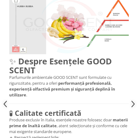
✨
Despre Esențele GOOD
SCENT
Parfumurile ambientale GOOD SCENT sunt formulate cu
rigurozitate, pentru a oferi
performanță profesională,
experiență olfactivă premium și siguranță deplină în
utilizare
.
🧪
Calitate certificată
Produse exclusiv în Italia, esențele noastre folosesc doar
materii
prime de înaltă calitate
, atent selecționate și conforme cu cele
mai exigente standarde europene.
🔹 Respectă reglementările: