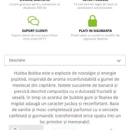
Livrare gratuita pentru comenzile ce
14 zile termen legal de retur al
depășesc 300 lei
produselor achiziționate.
SUPORT CLIENTI
PLATI IN SIGURANTA
Suport clienti de Luni pana Vineri
Puteti plati cu cardul in conditii de
intre orele 09-17
siguranta deplina
Descriere
Hubba Bubba este o explozie de nostalgie și energie
pozitivă, inspirată de aroma inconfundabilă a gumei de
mestecat din copilărie. Notele suculente de banană și
piersică deschid compoziția cu o dulceață fructată și
veselă, în timp ce acordul de bubble gum și floarea de
migdal adaugă un caracter jucăuș și reconfortant. Baza
de vanilie și mosc completează parfumul cu o senzație
catifelată și gurmandă, transformând orice spațiu într-un
loc primitor și memorabil.