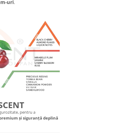
m-uri
.
 SCENT
urozitate, pentru a
 premium și siguranță deplină