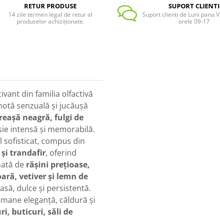
RETUR PRODUSE
SUPORT CLIENTI
14 zile termen legal de retur al
Suport clienti de Luni pana Vi
produselor achiziționate.
orele 09-17
ant din familia olfactivă
notă senzuală și jucăușă
reașă neagră, fulgi de
ie intensă și memorabilă.
 sofisticat, compus din
 și trandafir
, oferind
nată de
rășini prețioase,
ară, vetiver și lemn de
asă, dulce și persistentă.
mane eleganță, căldură și
i, buticuri, săli de