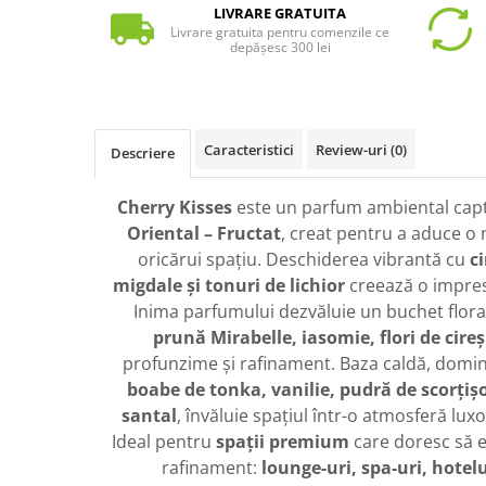
LIVRARE GRATUITA
Livrare gratuita pentru comenzile ce
depășesc 300 lei
Caracteristici
Review-uri
(0)
Descriere
Cherry Kisses
este un parfum ambiental captiv
Oriental – Fructat
, creat pentru a aduce o 
oricărui spațiu. Deschiderea vibrantă cu
ci
migdale și tonuri de lichior
creează o impres
Inima parfumului dezvăluie un buchet floral
prună Mirabelle, iasomie, flori de cireș
profunzime și rafinament. Baza caldă, domi
boabe de tonka, vanilie, pudră de scorțișo
santal
, învăluie spațiul într-o atmosferă luxo
Ideal pentru
spații premium
care doresc să e
rafinament:
lounge-uri, spa-uri, hotelur