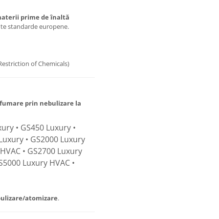
aterii prime de înaltă
ente standarde europene.
Restriction of Chemicals)
fumare prin nebulizare la
ury • GS450 Luxury •
Luxury • GS2000 Luxury
 HVAC • GS2700 Luxury
S5000 Luxury HVAC •
ulizare/atomizare
.