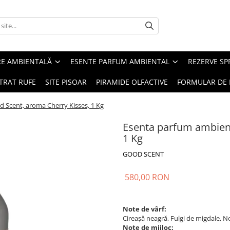
RE AMBIENTALĂ
ESENTE PARFUM AMBIENTAL
REZERVE S
TRAT RUFE
SITE PISOAR
PIRAMIDE OLFACTIVE
FORMULAR DE 
 Scent, aroma Cherry Kisses, 1 Kg
Esenta parfum ambient
1 Kg
GOOD SCENT
580,00 RON
Note de vârf:
Cireașă neagră, Fulgi de migdale, No
Note de mijloc: