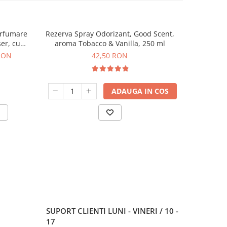
arfumare
Rezerva Spray Odorizant, Good Scent,
Esenta pa
er, cu
aroma Tobacco & Vanilla, 250 ml
aro
 RON
42,50 RON
ADAUGA IN COS
SUPORT CLIENTI
LUNI - VINERI / 10 -
17