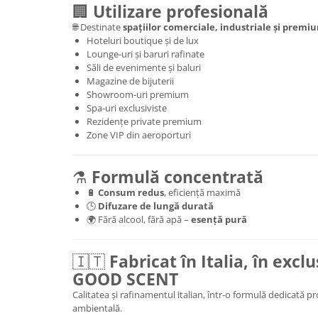
🏢
Utilizare profesională
🌐 Destinate
spațiilor comerciale, industriale și premi
Hoteluri boutique și de lux
Lounge-uri și baruri rafinate
Săli de evenimente și baluri
Magazine de bijuterii
Showroom-uri premium
Spa-uri exclusiviste
Rezidențe private premium
Zone VIP din aeroporturi
⚗️
Formulă concentrată
🔋
Consum redus
, eficiență maximă
🕒
Difuzare de lungă durată
🌍 Fără alcool, fără apă –
esență pură
🇮🇹
Fabricat în Italia, în excl
GOOD SCENT
Calitatea și rafinamentul italian, într-o formulă dedicată p
ambientală.