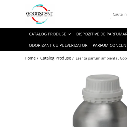
Catalog Produse
Dispozitive de Parfumare Ambientală
Esente Parfum Ambiental
Pachete Promo
Auto
Mostre
CATALOG PRODUSE
DISPOZITIVE DE PARFUMA
Dispozitive de Parfumare
Rezidențiale
Rezerva 10 g
Ambientală
ODORIZANT CU PULVERIZATOR
PARFUM CONCEN
Comerciale
Rezerva 20 g
Esente Parfum Ambiental
Industriale (HVAC)
Rezerva 100 g
Home /
Catalog Produse /
Esenta parfum ambiental, Good
Rezerve Spray Good Scent
Rezerva 200 g
Odorizant cu Pulverizator
Rezerva 500 g
Parfum Concentrat Rufe
Rezerva 1 Kg
Site Pisoar