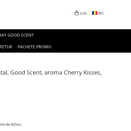
0,00
RO
PRAY GOOD SCENT
RETUR
PACHETE PROMO
al, Good Scent, aroma Cherry Kisses,
te de lichior.