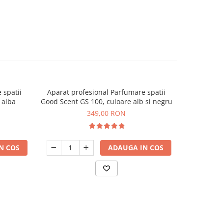
 spatii
Aparat profesional Parfumare spatii
Aparat p
 alba
Good Scent GS 100, culoare alb si negru
Good S
349,00 RON
N COS
ADAUGA IN COS