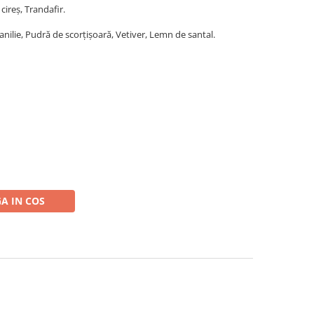
cireș, Trandafir.
nilie, Pudră de scorțișoară, Vetiver, Lemn de santal.
A IN COS