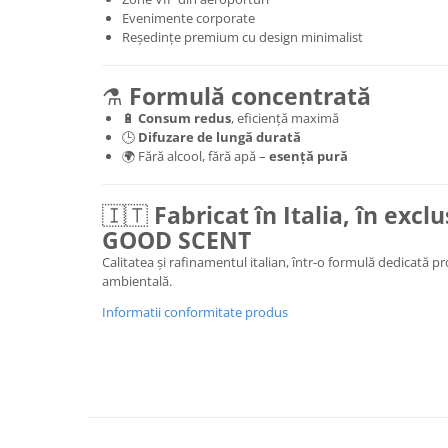
Evenimente corporate
Reședințe premium cu design minimalist
⚗️
Formulă concentrată
🔋
Consum redus
, eficiență maximă
🕒
Difuzare de lungă durată
🌍 Fără alcool, fără apă –
esență pură
🇮🇹
Fabricat în Italia, în excl
GOOD SCENT
Calitatea și rafinamentul italian, într-o formulă dedicată p
ambientală.
Informatii conformitate produs