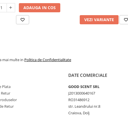
ADAUGA IN COS
VEZI VARIANTE
la mai multe in
Politica de Confidentialitate
DATE COMERCIALE
 Plata
GOOD SCENT SRL
e Retur
J2013000640167
Produselor
RO31486912
de Retur
str. Leandrului nr.8
Craiova, Dolj