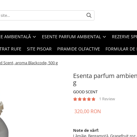
RE AMBIENTALĂ
ESENTE PARFUM AMBIENTAL
REZERVE S
TRAT RUFE
SITE PISOAR
PIRAMIDE OLFACTIVE
FORMULAR DE 
d Scent, aroma Blackcode, 500 g
Esenta parfum ambient
g
GOOD SCENT
1 Review
320,00 RON
Note de vârf:
Lămâie, Bergamotă, Grapefruit roz,