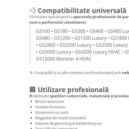
💨
Compatibilitate universală
Formulate special pentru
aparatele profesionale de par
rece a parfumului (atomizare)
:
GS100 • GS180 • GS300 • GS400 • GS400 Lux
GS480 • GS1200 • GS1500 Luxury • GS1800 
• GS2400 • GS2500 Luxury • GS2500 Luxury
• GS3000 Luxury • GS4200 Luxury HVAC • G
GS12000 Monster 4 HVAC
🔧 Compatibil și cu alte sisteme care funcționează prin
neb
🏢
Utilizare profesională
🌐 Destinate
spațiilor comerciale, industriale și premi
Birouri executive
Hoteluri business
Showroom-uri auto
Magazine de modă masculină
Saloane de grooming & barbershop-uri
Zone VIP din aeroporturi