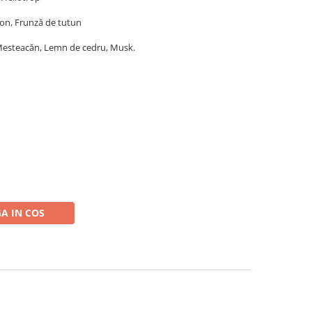
on, Frunză de tutun
Mesteacăn, Lemn de cedru, Musk.
A IN COS