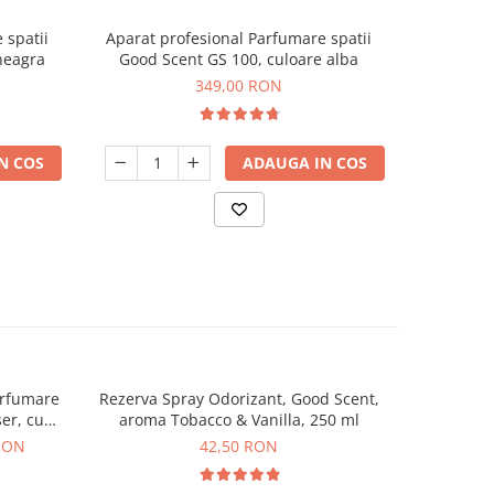
 spatii
Aparat profesional Parfumare spatii
Aparat p
neagra
Good Scent GS 100, culoare alba
Good Scent
349,00 RON
N COS
ADAUGA IN COS
arfumare
Rezerva Spray Odorizant, Good Scent,
Aparat A
er, cu
aroma Tobacco & Vanilla, 250 ml
Dozare Sp
af
 RON
42,50 RON