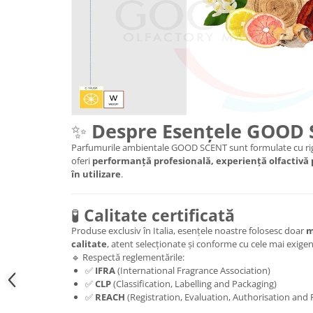
✨
Despre Esențele GOOD
Parfumurile ambientale GOOD SCENT sunt formulate cu rig
oferi
performanță profesională, experiență olfactivă
în utilizare
.
🧪
Calitate certificată
Produse exclusiv în Italia, esențele noastre folosesc doar
m
calitate
, atent selecționate și conforme cu cele mai exig
🔹 Respectă reglementările:
✅
IFRA
(International Fragrance Association)
✅
CLP
(Classification, Labelling and Packaging)
✅
REACH
(Registration, Evaluation, Authorisation and 