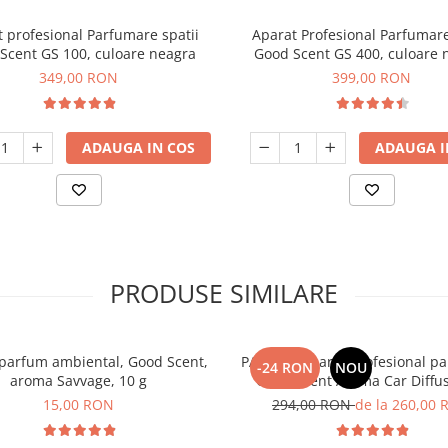
 profesional Parfumare spatii
Aparat Profesional Parfumare
Scent GS 100, culoare neagra
Good Scent GS 400, culoare 
349,00 RON
399,00 RON
ADAUGA IN COS
ADAUGA I
PRODUSE SIMILARE
parfum ambiental, Good Scent,
PACHET: Aparat profesional p
-24 RON
NOU
aroma Savvage, 10 g
Good Scent Aroma Car Diffus
baterie interna, negru si 5 rezerve
15,00 RON
294,00 RON
de la 260,00
incluse