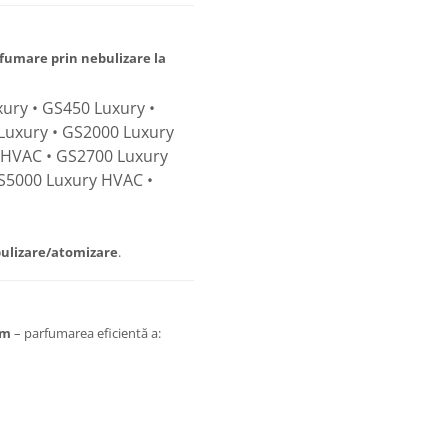
fumare prin nebulizare la
ury • GS450 Luxury •
Luxury • GS2000 Luxury
 HVAC • GS2700 Luxury
S5000 Luxury HVAC •
ulizare/atomizare
.
um
– parfumarea eficientă a: