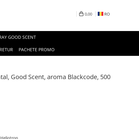
0,00
RO
PRAY GOOD SCENT
RETUR
PACHETE PROMO
al, Good Scent, aroma Blackcode, 500
 Heliotrop