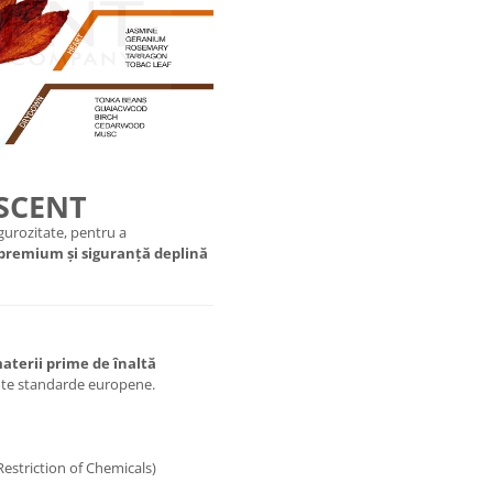
 SCENT
urozitate, pentru a
 premium și siguranță deplină
aterii prime de înaltă
ente standarde europene.
Restriction of Chemicals)