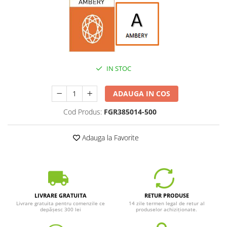
IN STOC
ADAUGA IN COS
Cod Produs:
FGR385014-500
Adauga la Favorite
LIVRARE GRATUITA
RETUR PRODUSE
Livrare gratuita pentru comenzile ce
14 zile termen legal de retur al
depășesc 300 lei
produselor achiziționate.