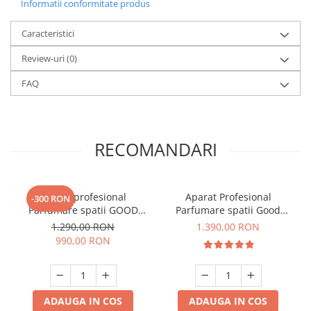
Informatii conformitate produs
Caracteristici
Review-uri
(0)
FAQ
RECOMANDARI
Aparat profesional
Aparat Profesional
-300 RON
Parfumare spatii GOOD
Parfumare spatii Good
SCENT Contour 2000,
Scent GS2500 Tower Luxury,
1.290,00 RON
1.390,00 RON
culoare alba
culoare neagra
990,00 RON
ADAUGA IN COS
ADAUGA IN COS