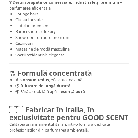
🌐 Destinate
spațiilor comerciale, industriale și premium
–
parfumarea eficientă a:
Lounge bars
Cluburi private
Hoteluri premium
Barbershop-uri luxury
Showroom-uri auto premium
Cazinouri
Magazine de modă masculină
Spații rezidențiale elegante
⚗️
Formulă concentrată
🔋
Consum redus
, eficiență maximă
🕒
Difuzare de lungă durată
🌍 Fără alcool, fără apă –
esență pură
🇮🇹
Fabricat în Italia, în
exclusivitate pentru GOOD SCENT
Calitatea și rafinamentul italian, într-o formulă dedicată
profesioniștilor din parfumarea ambientală.