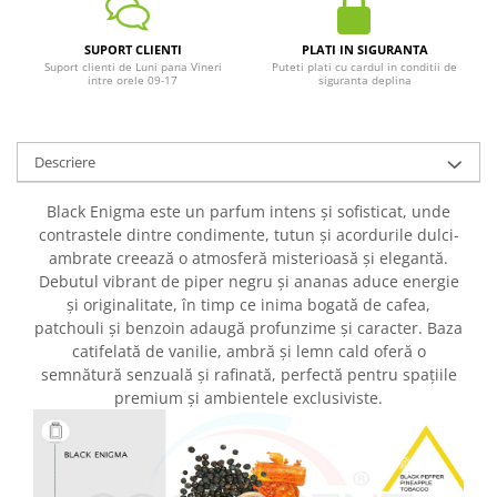
SUPORT CLIENTI
PLATI IN SIGURANTA
Suport clienti de Luni pana Vineri
Puteti plati cu cardul in conditii de
intre orele 09-17
siguranta deplina
Descriere
Black Enigma este un parfum intens și sofisticat, unde
contrastele dintre condimente, tutun și acordurile dulci-
ambrate creează o atmosferă misterioasă și elegantă.
Debutul vibrant de piper negru și ananas aduce energie
și originalitate, în timp ce inima bogată de cafea,
patchouli și benzoin adaugă profunzime și caracter. Baza
catifelată de vanilie, ambră și lemn cald oferă o
semnătură senzuală și rafinată, perfectă pentru spațiile
premium și ambientele exclusiviste.