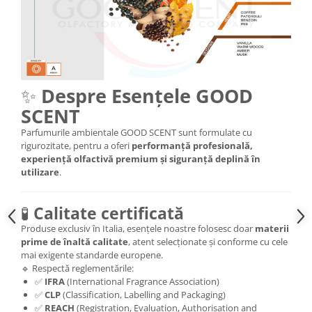
✨
Despre Esențele GOOD
SCENT
Parfumurile ambientale GOOD SCENT sunt formulate cu
rigurozitate, pentru a oferi
performanță profesională,
experiență olfactivă premium și siguranță deplină în
utilizare
.
🧪
Calitate certificată
Produse exclusiv în Italia, esențele noastre folosesc doar
materii
prime de înaltă calitate
, atent selecționate și conforme cu cele
mai exigente standarde europene.
🔹 Respectă reglementările:
✅
IFRA
(International Fragrance Association)
✅
CLP
(Classification, Labelling and Packaging)
✅
REACH
(Registration, Evaluation, Authorisation and