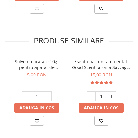
PRODUSE SIMILARE
Solvent curatare 10gr
Esenta parfum ambiental,
pentru aparat de
Good Scent, aroma Savvage,
parfumare prin nebulizare
10 g
5,00 RON
15,00 RON
la rece
ADAUGA IN COS
ADAUGA IN COS