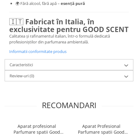
🌍 Fără alcool, fără apă –
esență pură
🇮🇹
Fabricat în Italia, în
exclusivitate pentru GOOD SCENT
Calitatea și rafinamentul italian, într-o formulă dedicată
profesioniștilor din parfumarea ambientală.
Informatii conformitate produs
Caracteristici
Review-uri
(0)
RECOMANDARI
Aparat profesional
Aparat Profesional
Parfumare spatii Good
Parfumare spatii Good
Scent GS 100, culoare alba
Scent GS 400, culoare