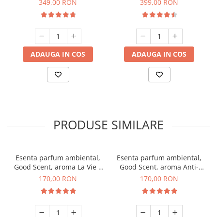
349,00 RON
399,00 RON
neagra
ADAUGA IN COS
ADAUGA IN COS
PRODUSE SIMILARE
Esenta parfum ambiental,
Esenta parfum ambiental,
Good Scent, aroma La Vie e
Good Scent, aroma Anti-
Belle, 200 g
Tobacco, 200 g
170,00 RON
170,00 RON