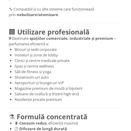
🔧 Compatibil și cu alte sisteme care funcționează
prin
nebulizare/atomizare
.
🏢
Utilizare profesională
🌐 Destinate
spațiilor comerciale, industriale și premium
–
parfumarea eficientă a:
Birouri și sedii corporate
Hoteluri și zone de lobby
Clinici și centre medicale private
Spas și centre wellness
Săli de fitness și yoga
Showroom-uri auto
Aeroporturi și lounge-uri VIP
Magazine premium de modă și bijuterii
Saloane de coafură și frizerii high-end
Rezidențe private premium
⚗️
Formulă concentrată
🔋
Consum redus
, eficiență maximă
🕒
Difuzare de lungă durată