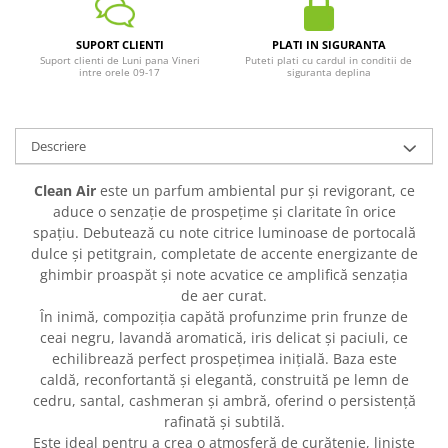
SUPORT CLIENTI
PLATI IN SIGURANTA
Suport clienti de Luni pana Vineri
Puteti plati cu cardul in conditii de
intre orele 09-17
siguranta deplina
Descriere
Clean Air
este un parfum ambiental pur și revigorant, ce
aduce o senzație de prospețime și claritate în orice
spațiu. Debutează cu note citrice luminoase de portocală
dulce și petitgrain, completate de accente energizante de
ghimbir proaspăt și note acvatice ce amplifică senzația
de aer curat.
În inimă, compoziția capătă profunzime prin frunze de
ceai negru, lavandă aromatică, iris delicat și paciuli, ce
echilibrează perfect prospețimea inițială. Baza este
caldă, reconfortantă și elegantă, construită pe lemn de
cedru, santal, cashmeran și ambră, oferind o persistență
rafinată și subtilă.
Este ideal pentru a crea o atmosferă de curățenie, liniște