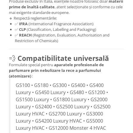
Produse exclusiv în Italia, esențele noastre folosesc doar
materii
prime de înaltă calitate
, atent selecționate și conforme cu cele
mai exigente standarde europene.
🔹 Respectă reglementările:
✅
IFRA
(International Fragrance Association)
✅
CLP
(Classification, Labelling and Packaging)
✅
REACH
(Registration, Evaluation, Authorisation and
Restriction of Chemicals)
💨
Compatibilitate universală
Formulate special pentru
aparatele profesionale de
parfumare prin nebulizare la rece a parfumului
(atomizare)
:
GS100 • GS180 • GS300 • GS400 • GS400
Luxury • GS450 Luxury • GS480 • GS1200 •
GS1500 Luxury • GS1800 Luxury • GS2000
Luxury • GS2400 • GS2500 Luxury • GS2500
Luxury HVAC • GS2700 Luxury • GS3000
Luxury • GS4200 Luxury HVAC • GS5000
Luxury HVAC • GS12000 Monster 4 HVAC