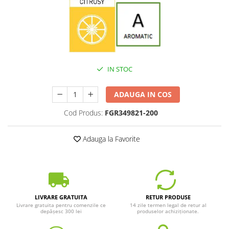
IN STOC
ADAUGA IN COS
Cod Produs:
FGR349821-200
Adauga la Favorite
LIVRARE GRATUITA
RETUR PRODUSE
Livrare gratuita pentru comenzile ce
14 zile termen legal de retur al
depășesc 300 lei
produselor achiziționate.