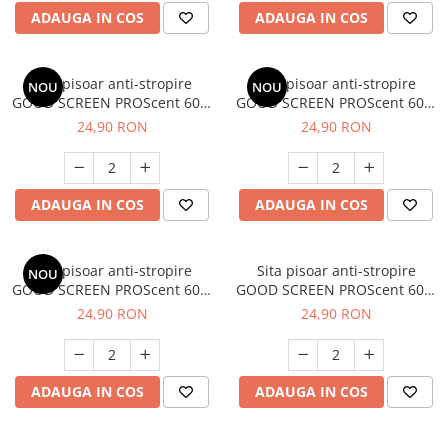
ADAUGA IN COS
ADAUGA IN COS
Sita pisoar anti-stropire
Sita pisoar anti-stropire
NOU
NOU
GOOD SCREEN PROScent 60+,
GOOD SCREEN PROScent 60+,
Fresh Breeze
Tropical Fruit
24,90 RON
24,90 RON
ADAUGA IN COS
ADAUGA IN COS
Sita pisoar anti-stropire
Sita pisoar anti-stropire
NOU
GOOD SCREEN PROScent 60+,
GOOD SCREEN PROScent 60+,
Ice Mint
Pine Fresh
24,90 RON
24,90 RON
ADAUGA IN COS
ADAUGA IN COS