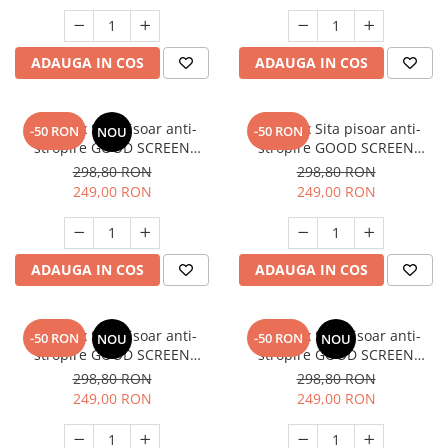
ADAUGA IN COS
ADAUGA IN COS
SET: 12 x Sita pisoar anti-
SET: 12 x Sita pisoar anti-
-50 RON
-50 RON
NOU
stropire GOOD SCREEN
stropire GOOD SCREEN
PROScent 60+, Fresh Breeze
PROScent 60+, Melon
298,80 RON
298,80 RON
249,00 RON
249,00 RON
ADAUGA IN COS
ADAUGA IN COS
SET: 12 x Sita pisoar anti-
SET: 12 x Sita pisoar anti-
-50 RON
-50 RON
NOU
NOU
stropire GOOD SCREEN
stropire GOOD SCREEN
PROScent 60+, Pine Fresh
PROScent 60+, Ice Mint
298,80 RON
298,80 RON
249,00 RON
249,00 RON