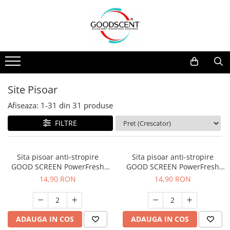
Catalog Produse
Dispozitive de Parfumare Ambientală
Esente Parfum Ambiental
Pachete Promo
Auto
Mostre
Dispozitive de Parfumare
Rezidențiale
Rezerva 10 g
Ambientală
Comerciale
Rezerva 20 g
Site Pisoar
Esente Parfum Ambiental
Industriale (HVAC)
Rezerva 100 g
Afiseaza:
1-
31
din
31
produse
Rezerve Spray Good Scent
Rezerva 200 g
FILTRE
Odorizant cu Pulverizator
Rezerva 500 g
Parfum Concentrat Rufe
Rezerva 1 Kg
Sita pisoar anti-stropire
Sita pisoar anti-stropire
Site Pisoar
GOOD SCREEN PowerFresh
GOOD SCREEN PowerFresh
30+, Melon
30+, Purple Berry
14,90 RON
14,90 RON
ADAUGA IN COS
ADAUGA IN COS