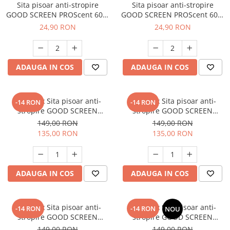
Sita pisoar anti-stropire
Sita pisoar anti-stropire
GOOD SCREEN PROScent 60+,
GOOD SCREEN PROScent 60+,
Lavender
Citrus
24,90 RON
24,90 RON
ADAUGA IN COS
ADAUGA IN COS
SET: 10 x Sita pisoar anti-
SET: 10 x Sita pisoar anti-
-14 RON
-14 RON
stropire GOOD SCREEN
stropire GOOD SCREEN
PowerFresh 30+, Citrus
PowerFresh 30+, Lavender
149,00 RON
149,00 RON
135,00 RON
135,00 RON
ADAUGA IN COS
ADAUGA IN COS
SET: 10 x Sita pisoar anti-
SET: 10 x Sita pisoar anti-
-14 RON
-14 RON
NOU
stropire GOOD SCREEN
stropire GOOD SCREEN
PowerFresh 30+, Purple Berry
PowerFresh 30+, Fresh Breeze
149,00 RON
149,00 RON