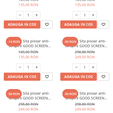
135,00 RON
135,00 RON
ADAUGA IN COS
ADAUGA IN COS
SET: 10 x Sita pisoar anti-
SET: 12 x Sita pisoar anti-
-14 RON
-50 RON
stropire GOOD SCREEN
stropire GOOD SCREEN
PowerFresh 30+, Melon
PROScent 60+, Citrus
149,00 RON
298,80 RON
135,00 RON
249,00 RON
ADAUGA IN COS
ADAUGA IN COS
SET: 12 x Sita pisoar anti-
SET: 12 x Sita pisoar anti-
-50 RON
-50 RON
stropire GOOD SCREEN
stropire GOOD SCREEN
PROScent 60+, Lavender
PROScent 60+, Purple Berry
298,80 RON
298,80 RON
249,00 RON
249,00 RON