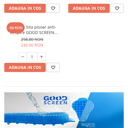
ADAUGA IN COS
ADAUGA IN COS
SET: 12 x Sita pisoar anti-
-50 RON
stropire GOOD SCREEN
PROScent 60+, Green Apple
298,80 RON
249,00 RON
ADAUGA IN COS