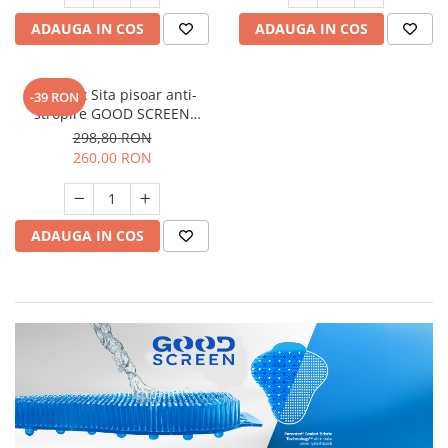
ADAUGA IN COS
ADAUGA IN COS
SET: 12 x Sita pisoar anti-
-39 RON
stropire GOOD SCREEN
PROScent 60+, Green Apple
298,80 RON
260,00 RON
ADAUGA IN COS