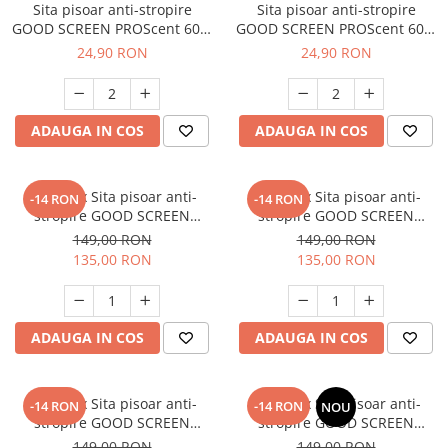
Sita pisoar anti-stropire
Sita pisoar anti-stropire
GOOD SCREEN PROScent 60+,
GOOD SCREEN PROScent 60+,
Lavender
Citrus
24,90 RON
24,90 RON
ADAUGA IN COS
ADAUGA IN COS
SET: 10 x Sita pisoar anti-
SET: 10 x Sita pisoar anti-
-14 RON
-14 RON
stropire GOOD SCREEN
stropire GOOD SCREEN
PowerFresh 30+, Citrus
PowerFresh 30+, Lavender
149,00 RON
149,00 RON
135,00 RON
135,00 RON
ADAUGA IN COS
ADAUGA IN COS
SET: 10 x Sita pisoar anti-
SET: 10 x Sita pisoar anti-
-14 RON
-14 RON
NOU
stropire GOOD SCREEN
stropire GOOD SCREEN
PowerFresh 30+, Purple Berry
PowerFresh 30+, Fresh Breeze
149,00 RON
149,00 RON