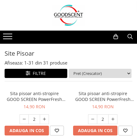
Catalog Produse
Dispozitive de Parfumare Ambientală
Esente Parfum Ambiental
Pachete Promo
Auto
Mostre
Dispozitive de Parfumare
Rezidențiale
Rezerva 10 g
Ambientală
Comerciale
Rezerva 20 g
Site Pisoar
Esente Parfum Ambiental
Industriale (HVAC)
Rezerva 100 g
Afiseaza:
1-
31
din
31
produse
Rezerve Spray Good Scent
Rezerva 200 g
FILTRE
Odorizant cu Pulverizator
Rezerva 500 g
Parfum Concentrat Rufe
Rezerva 1 Kg
Sita pisoar anti-stropire
Sita pisoar anti-stropire
Site Pisoar
GOOD SCREEN PowerFresh
GOOD SCREEN PowerFresh
30+, Melon
30+, Purple Berry
14,90 RON
14,90 RON
ADAUGA IN COS
ADAUGA IN COS