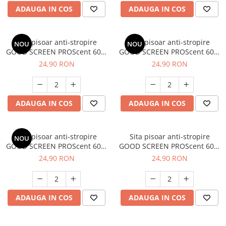
ADAUGA IN COS
ADAUGA IN COS
Sita pisoar anti-stropire
Sita pisoar anti-stropire
NOU
NOU
GOOD SCREEN PROScent 60+,
GOOD SCREEN PROScent 60+,
Fresh Breeze
Tropical Fruit
24,90 RON
24,90 RON
ADAUGA IN COS
ADAUGA IN COS
Sita pisoar anti-stropire
Sita pisoar anti-stropire
NOU
GOOD SCREEN PROScent 60+,
GOOD SCREEN PROScent 60+,
Ice Mint
Pine Fresh
24,90 RON
24,90 RON
ADAUGA IN COS
ADAUGA IN COS