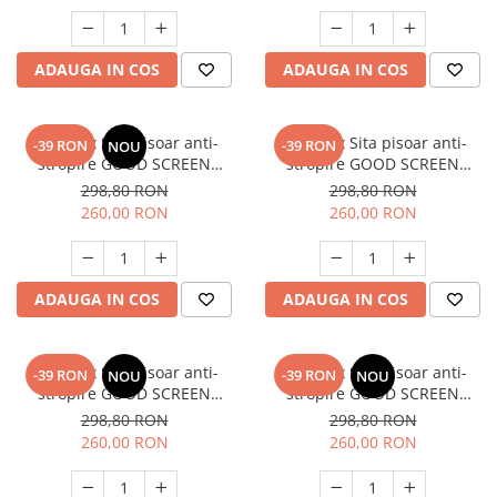
ADAUGA IN COS
ADAUGA IN COS
SET: 12 x Sita pisoar anti-
SET: 12 x Sita pisoar anti-
-39 RON
-39 RON
NOU
stropire GOOD SCREEN
stropire GOOD SCREEN
PROScent 60+, Fresh Breeze
PROScent 60+, Melon
298,80 RON
298,80 RON
260,00 RON
260,00 RON
ADAUGA IN COS
ADAUGA IN COS
SET: 12 x Sita pisoar anti-
SET: 12 x Sita pisoar anti-
-39 RON
-39 RON
NOU
NOU
stropire GOOD SCREEN
stropire GOOD SCREEN
PROScent 60+, Pine Fresh
PROScent 60+, Ice Mint
298,80 RON
298,80 RON
260,00 RON
260,00 RON