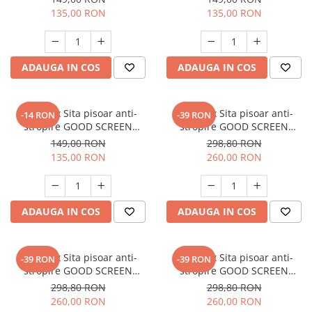
135,00 RON
135,00 RON
ADAUGA IN COS
ADAUGA IN COS
SET: 10 x Sita pisoar anti-
SET: 12 x Sita pisoar anti-
-14 RON
-39 RON
stropire GOOD SCREEN
stropire GOOD SCREEN
PowerFresh 30+, Melon
PROScent 60+, Citrus
149,00 RON
298,80 RON
135,00 RON
260,00 RON
ADAUGA IN COS
ADAUGA IN COS
SET: 12 x Sita pisoar anti-
SET: 12 x Sita pisoar anti-
-39 RON
-39 RON
stropire GOOD SCREEN
stropire GOOD SCREEN
PROScent 60+, Lavender
PROScent 60+, Purple Berry
298,80 RON
298,80 RON
260,00 RON
260,00 RON