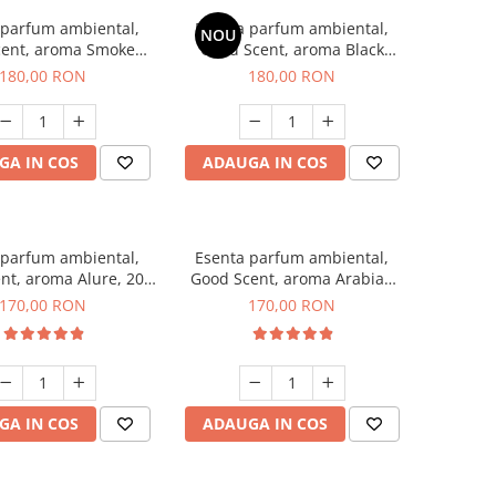
 parfum ambiental,
Esenta parfum ambiental,
NOU
cent, aroma Smoked
Good Scent, aroma Black
affron, 200 g
Enigma, 200 g
180,00 RON
180,00 RON
GA IN COS
ADAUGA IN COS
 parfum ambiental,
Esenta parfum ambiental,
nt, aroma Alure, 200
Good Scent, aroma Arabian
g
Roses, 200 g
170,00 RON
170,00 RON
GA IN COS
ADAUGA IN COS