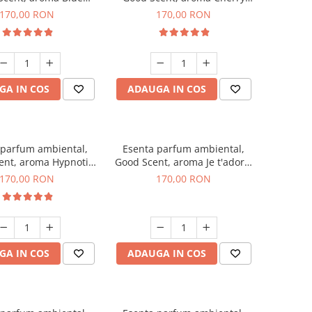
hanell, 200 g
Kisses, 200 g
170,00 RON
170,00 RON
GA IN COS
ADAUGA IN COS
 parfum ambiental,
Esenta parfum ambiental,
ent, aroma Hypnotic
Good Scent, aroma Je t'adore,
Eyes, 200 g
200 g
170,00 RON
170,00 RON
GA IN COS
ADAUGA IN COS