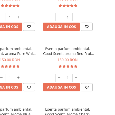
GA IN COS
ADAUGA IN COS
 parfum ambiental,
Esenta parfum ambiental,
nt, aroma Pure White
Good Scent, aroma Red Fruit
Musc, 200 g
Bubble, 200 g
150,00 RON
150,00 RON
GA IN COS
ADAUGA IN COS
 parfum ambiental,
Esenta parfum ambiental,
Scent, aroma Blue
Good Scent, aroma Cherry