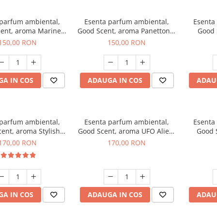
 parfum ambiental,
Esenta parfum ambiental,
Esenta
ent, aroma Marine
Good Scent, aroma Panettone,
Good 
reeze, 200 g
200 g
G
150,00 RON
150,00 RON
A IN COS
ADAUGA IN COS
ADAU
 parfum ambiental,
Esenta parfum ambiental,
Esenta
ent, aroma Stylish
Good Scent, aroma UFO Alien,
Good 
Boss, 200 g
200 g
170,00 RON
170,00 RON
A IN COS
ADAUGA IN COS
ADAU