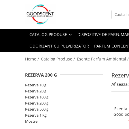
Catalog Produse
Dispozitive de Parfumare Ambientală
Esente Parfum Ambiental
Pachete Promo
Auto
Mostre
CATALOG PRODUSE
DISPOZITIVE DE PARFUMA
Dispozitive de Parfumare
Rezidențiale
Rezerva 10 g
Ambientală
ODORIZANT CU PULVERIZATOR
PARFUM CONCEN
Comerciale
Rezerva 20 g
Esente Parfum Ambiental
Industriale (HVAC)
Rezerva 100 g
Home /
Catalog Produse /
Esente Parfum Ambiental 
Rezerve Spray Good Scent
Rezerva 200 g
Odorizant cu Pulverizator
Rezerv
REZERVA 200 G
Rezerva 500 g
Parfum Concentrat Rufe
Afiseaza:
Rezerva 1 Kg
Rezerva 10 g
Site Pisoar
Rezerva 20 g
Rezerva 100 g
Rezerva 200 g
Esenta
Rezerva 500 g
Good Sc
Rezerva 1 Kg
Mostre