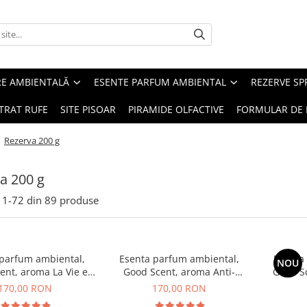
RE AMBIENTALĂ
ESENTE PARFUM AMBIENTAL
REZERVE S
TRAT RUFE
SITE PISOAR
PIRAMIDE OLFACTIVE
FORMULAR DE 
/
Rezerva 200 g
a 200 g
1-
72
din
89
produse
 parfum ambiental,
Esenta parfum ambiental,
Esenta
NOU
ent, aroma La Vie e
Good Scent, aroma Anti-
Good S
Belle, 200 g
Tobacco, 200 g
170,00 RON
170,00 RON