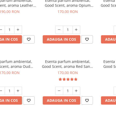
 parfum ambiental,
Esenta parfum ambiental,
Esenta
ent, aroma Leather
Good Scent, aroma Opium
Good Sc
uscano, 200 g
Oriental, 200 g
Fresh
190,00 RON
170,00 RON
A IN COS
ADAUGA IN COS
ADAU
 parfum ambiental,
Esenta parfum ambiental,
Esenta
Scent, aroma Oud
Good Scent, aroma Red Sand,
Good S
Wood, 200 g
200 g
170,00 RON
170,00 RON
A IN COS
ADAUGA IN COS
ADAU