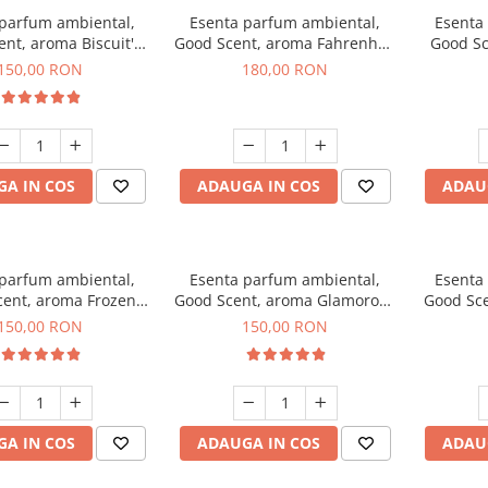
 parfum ambiental,
Esenta parfum ambiental,
Esenta
nt, aroma Biscuit's
Good Scent, aroma Fahrenhait
Good Sc
Toffee, 200 g
DIO, 200 g
150,00 RON
180,00 RON
A IN COS
ADAUGA IN COS
ADAU
 parfum ambiental,
Esenta parfum ambiental,
Esenta
ent, aroma Frozen
Good Scent, aroma Glamorous
Good Sce
puccino, 200 g
Musc & Talc, 200 g
Bla
150,00 RON
150,00 RON
A IN COS
ADAUGA IN COS
ADAU