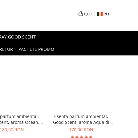
0,00
RO
PRAY GOOD SCENT
RETUR
PACHETE PROMO
 parfum ambiental,
Esenta parfum ambiental,
cent, aroma Ocean,
Good Scent, aroma Aqua di
200 g
Giorgio, 200 g
180,00 RON
170,00 RON