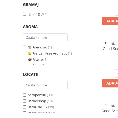
GRAMAJ
200g
(89)
ADAUG
AROMA
Esenta
Abercroo
(1)
Good Sc
Alergen Free Aromatic
(1)
Whit
Altaire
(1)
Alure
(1)
Amber & White Woods
(1)
LOCATII
Anti Insecte Sparkling Repelent
(1)
ADAUG
Anti-Tobacco
(1)
Aqua di Giorgio
(1)
Aeroporturi
(30)
Arabian Roses
(1)
Barbershop
(10)
Banana Pop !
(1)
Esenta
Baruri de lux
(19)
Barber Club Supreme
(1)
Good Sce
Baruri pe plajă
(3)
Biscuit & Cupcake
(1)
V