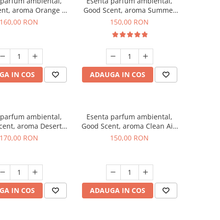
 parfum ambiental,
Esenta parfum ambiental,
ent, aroma Orange &
Good Scent, aroma Summer
 Cinnamon, 200 g
Melon, 200 g
160,00 RON
150,00 RON
GA IN COS
ADAUGA IN COS
 parfum ambiental,
Esenta parfum ambiental,
cent, aroma Desert
Good Scent, aroma Clean Air,
Dunes, 200 g
200 g
170,00 RON
150,00 RON
GA IN COS
ADAUGA IN COS