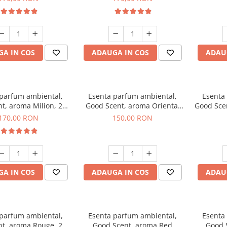
A IN COS
ADAUGA IN COS
ADAU
 parfum ambiental,
Esenta parfum ambiental,
Esenta
t, aroma Milion, 200
Good Scent, aroma Oriental
Good Sce
g
Amber, 200 g
170,00 RON
150,00 RON
A IN COS
ADAUGA IN COS
ADAU
 parfum ambiental,
Esenta parfum ambiental,
Esenta
t, aroma Rouge, 200
Good Scent, aroma Red
Good 