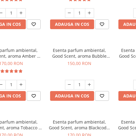
A IN COS
ADAUGA IN COS
ADAU
 parfum ambiental,
Esenta parfum ambiental,
Esenta
ent, aroma Amber &
Good Scent, aroma Bubble
Good Sc
e Woods, 200 g
Gum, 200 g
170,00 RON
150,00 RON
A IN COS
ADAUGA IN COS
ADAU
 parfum ambiental,
Esenta parfum ambiental,
Esenta
nt, aroma Tobacco &
Good Scent, aroma Blackcode,
Good Sce
anilla, 200 g
200 g
170,00 RON
170,00 RON