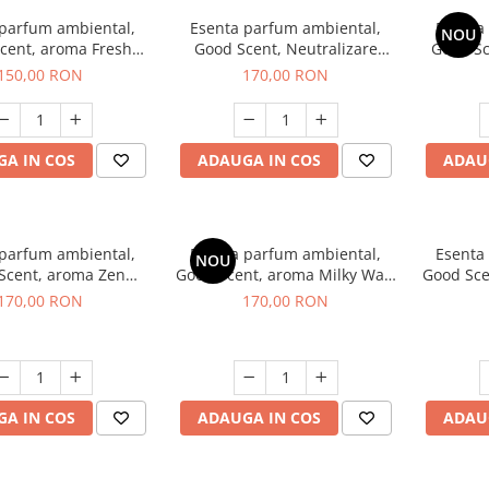
 parfum ambiental,
Esenta parfum ambiental,
Esenta
NOU
cent, aroma Fresh
Good Scent, Neutralizare
Good S
Aqua, 200 g
Mirosuri Air Power, 200 g
S
150,00 RON
170,00 RON
A IN COS
ADAUGA IN COS
ADAU
 parfum ambiental,
Esenta parfum ambiental,
Esenta
NOU
Scent, aroma Zen
Good Scent, aroma Milky Way,
Good Sce
arden, 200 g
200 g
170,00 RON
170,00 RON
A IN COS
ADAUGA IN COS
ADAU