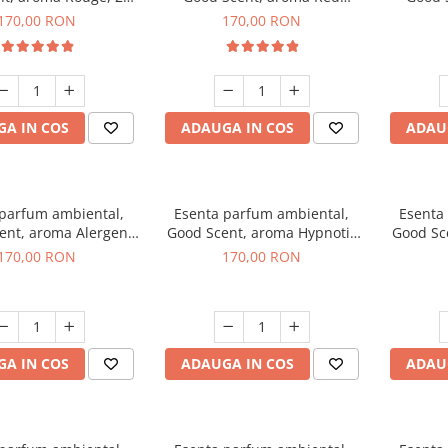
g
Sequoia, 200 g
C
170,00 RON
170,00 RON
A IN COS
ADAUGA IN COS
ADAU
 parfum ambiental,
Esenta parfum ambiental,
Esenta
ent, aroma Alergen
Good Scent, aroma Hypnotic
Good Sc
o2 Aromatic, 200 g
Jasmine, 200 g
170,00 RON
170,00 RON
A IN COS
ADAUGA IN COS
ADAU