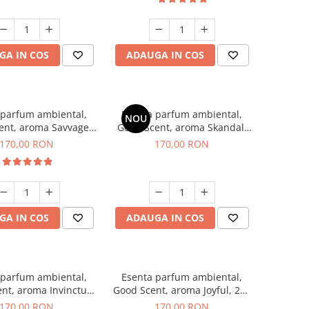
GA IN COS
ADAUGA IN COS
 parfum ambiental,
Esenta parfum ambiental,
NOU
ent, aroma Savvage,
Good Scent, aroma Skandal,
200 g
200 g
170,00 RON
170,00 RON
GA IN COS
ADAUGA IN COS
 parfum ambiental,
Esenta parfum ambiental,
nt, aroma Invinctus,
Good Scent, aroma Joyful, 200
200 g
g
170,00 RON
170,00 RON