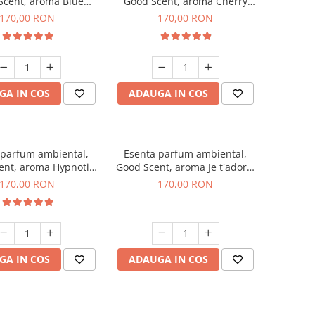
Scent, aroma Blue
Good Scent, aroma Cherry
hanell, 200 g
Kisses, 200 g
170,00 RON
170,00 RON
GA IN COS
ADAUGA IN COS
 parfum ambiental,
Esenta parfum ambiental,
ent, aroma Hypnotic
Good Scent, aroma Je t'adore,
Eyes, 200 g
200 g
170,00 RON
170,00 RON
GA IN COS
ADAUGA IN COS