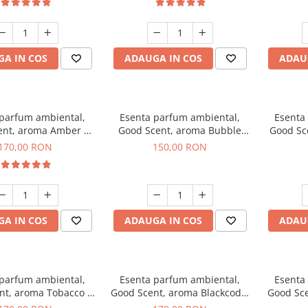
A IN COS
ADAUGA IN COS
ADAU
 parfum ambiental,
Esenta parfum ambiental,
Esenta
ent, aroma Amber &
Good Scent, aroma Bubble
Good Sc
e Woods, 200 g
Gum, 200 g
170,00 RON
150,00 RON
A IN COS
ADAUGA IN COS
ADAU
 parfum ambiental,
Esenta parfum ambiental,
Esenta
nt, aroma Tobacco &
Good Scent, aroma Blackcode,
Good Sce
anilla, 200 g
200 g