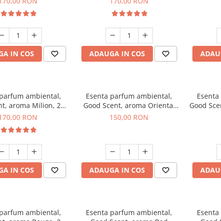
170,00 RON
170,00 RON
A IN COS
ADAUGA IN COS
ADAU
 parfum ambiental,
Esenta parfum ambiental,
Esenta
t, aroma Milion, 200
Good Scent, aroma Oriental
Good Sce
g
Amber, 200 g
170,00 RON
150,00 RON
A IN COS
ADAUGA IN COS
ADAU
 parfum ambiental,
Esenta parfum ambiental,
Esenta