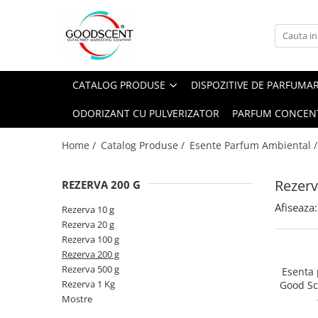
Catalog Produse
Dispozitive de Parfumare Ambientală
Esente Parfum Ambiental
Pachete Promo
Auto
Mostre
CATALOG PRODUSE
DISPOZITIVE DE PARFUMA
Dispozitive de Parfumare
Rezidențiale
Rezerva 10 g
Ambientală
ODORIZANT CU PULVERIZATOR
PARFUM CONCEN
Comerciale
Rezerva 20 g
Esente Parfum Ambiental
Industriale (HVAC)
Rezerva 100 g
Home /
Catalog Produse /
Esente Parfum Ambiental 
Rezerve Spray Good Scent
Rezerva 200 g
Odorizant cu Pulverizator
Rezerv
REZERVA 200 G
Rezerva 500 g
Parfum Concentrat Rufe
Afiseaza:
Rezerva 1 Kg
Rezerva 10 g
Site Pisoar
Rezerva 20 g
Rezerva 100 g
Rezerva 200 g
Rezerva 500 g
Esenta
Rezerva 1 Kg
Good Sc
Mostre