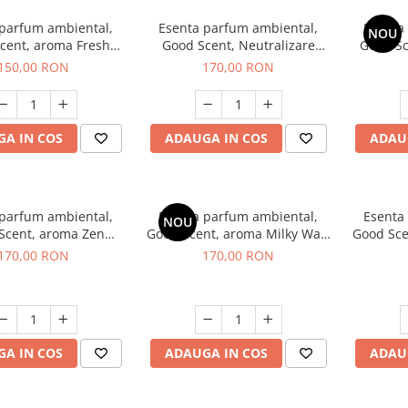
 parfum ambiental,
Esenta parfum ambiental,
Esenta
NOU
cent, aroma Fresh
Good Scent, Neutralizare
Good S
Aqua, 200 g
Mirosuri Air Power, 200 g
S
150,00 RON
170,00 RON
A IN COS
ADAUGA IN COS
ADAU
 parfum ambiental,
Esenta parfum ambiental,
Esenta
NOU
Scent, aroma Zen
Good Scent, aroma Milky Way,
Good Sce
arden, 200 g
200 g
170,00 RON
170,00 RON
A IN COS
ADAUGA IN COS
ADAU