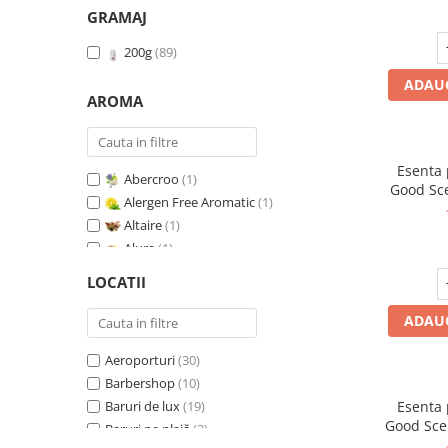
GRAMAJ
200g
(89)
ADAUG
AROMA
Esenta
Abercroo
(1)
Good Sc
Alergen Free Aromatic
(1)
Whit
Altaire
(1)
Alure
(1)
Amber & White Woods
(1)
LOCATII
Anti Insecte Sparkling Repelent
(1)
Anti-Tobacco
(1)
ADAUG
Aqua di Giorgio
(1)
Aeroporturi
(30)
Arabian Roses
(1)
Barbershop
(10)
Banana Pop !
(1)
Baruri de lux
(19)
Esenta
Barber Club Supreme
(1)
Good Sce
Baruri pe plajă
(3)
Biscuit & Cupcake
(1)
V