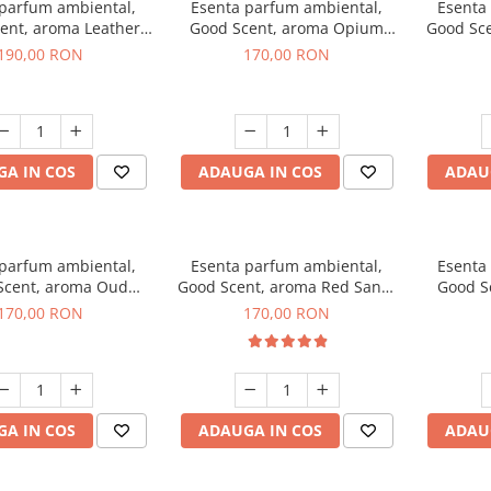
 parfum ambiental,
Esenta parfum ambiental,
Esenta
ent, aroma Leather
Good Scent, aroma Opium
Good Sc
uscano, 200 g
Oriental, 200 g
Fresh
190,00 RON
170,00 RON
A IN COS
ADAUGA IN COS
ADAU
 parfum ambiental,
Esenta parfum ambiental,
Esenta
Scent, aroma Oud
Good Scent, aroma Red Sand,
Good S
Wood, 200 g
200 g
170,00 RON
170,00 RON
A IN COS
ADAUGA IN COS
ADAU