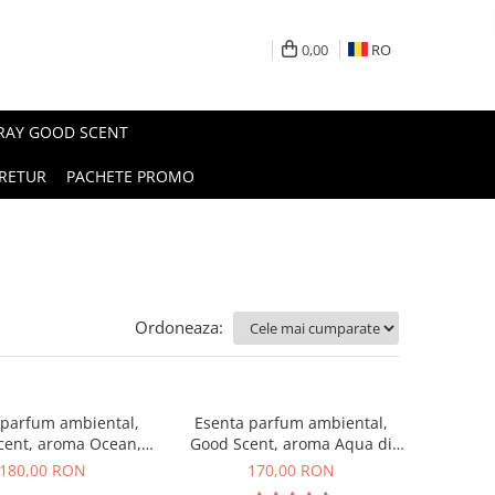
0,00
RO
PRAY GOOD SCENT
RETUR
PACHETE PROMO
Ordoneaza:
 parfum ambiental,
Esenta parfum ambiental,
cent, aroma Ocean,
Good Scent, aroma Aqua di
200 g
Giorgio, 200 g
180,00 RON
170,00 RON