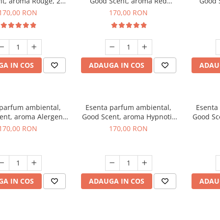
t, aroma Rouge, 200
Good Scent, aroma Red
Good 
g
Sequoia, 200 g
C
170,00 RON
170,00 RON
A IN COS
ADAUGA IN COS
ADAU
 parfum ambiental,
Esenta parfum ambiental,
Esenta
ent, aroma Alergen
Good Scent, aroma Hypnotic
Good Sc
o2 Aromatic, 200 g
Jasmine, 200 g
170,00 RON
170,00 RON
A IN COS
ADAUGA IN COS
ADAU