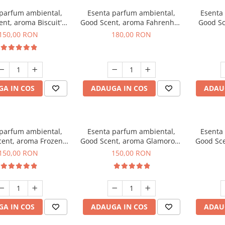
 parfum ambiental,
Esenta parfum ambiental,
Esenta
nt, aroma Biscuit's
Good Scent, aroma Fahrenhait
Good Sc
Toffee, 200 g
DIO, 200 g
150,00 RON
180,00 RON
A IN COS
ADAUGA IN COS
ADAU
 parfum ambiental,
Esenta parfum ambiental,
Esenta
ent, aroma Frozen
Good Scent, aroma Glamorous
Good Sce
puccino, 200 g
Musc & Talc, 200 g
Bla
150,00 RON
150,00 RON
A IN COS
ADAUGA IN COS
ADAU