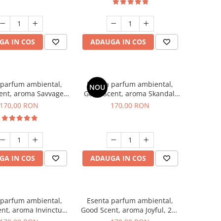
GA IN COS
ADAUGA IN COS
 parfum ambiental,
Esenta parfum ambiental,
NOU
ent, aroma Savvage,
Good Scent, aroma Skandal,
200 g
200 g
170,00 RON
170,00 RON
GA IN COS
ADAUGA IN COS
 parfum ambiental,
Esenta parfum ambiental,
nt, aroma Invinctus,
Good Scent, aroma Joyful, 200
200 g
g