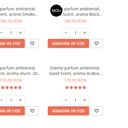
 parfum ambiental,
Esenta parfum ambiental,
NOU
cent, aroma Smoked
Good Scent, aroma Black
affron, 200 g
Enigma, 200 g
180,00 RON
180,00 RON
GA IN COS
ADAUGA IN COS
 parfum ambiental,
Esenta parfum ambiental,
nt, aroma Alure, 200
Good Scent, aroma Arabian
g
Roses, 200 g
170,00 RON
170,00 RON
GA IN COS
ADAUGA IN COS