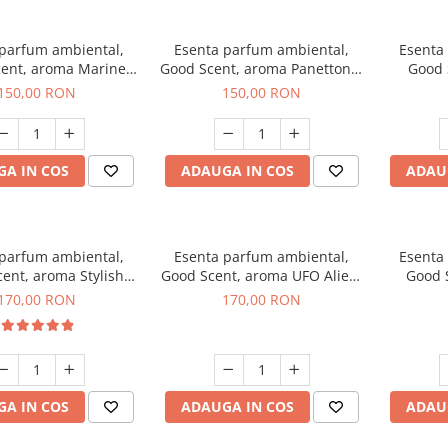
 parfum ambiental,
Esenta parfum ambiental,
Esenta
ent, aroma Marine
Good Scent, aroma Panettone,
Good 
reeze, 200 g
200 g
G
150,00 RON
150,00 RON
A IN COS
ADAUGA IN COS
ADAU
 parfum ambiental,
Esenta parfum ambiental,
Esenta
ent, aroma Stylish
Good Scent, aroma UFO Alien,
Good 
Boss, 200 g
200 g
170,00 RON
170,00 RON
A IN COS
ADAUGA IN COS
ADAU