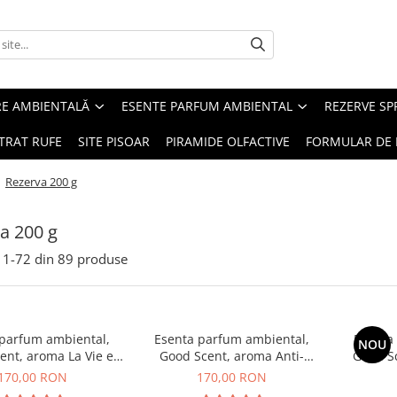
RE AMBIENTALĂ
ESENTE PARFUM AMBIENTAL
REZERVE S
TRAT RUFE
SITE PISOAR
PIRAMIDE OLFACTIVE
FORMULAR DE 
/
Rezerva 200 g
a 200 g
1-
72
din
89
produse
 parfum ambiental,
Esenta parfum ambiental,
Esenta
NOU
ent, aroma La Vie e
Good Scent, aroma Anti-
Good S
Belle, 200 g
Tobacco, 200 g
170,00 RON
170,00 RON