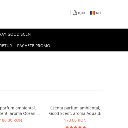
0,00
RO
PRAY GOOD SCENT
RETUR
PACHETE PROMO
 parfum ambiental,
Esenta parfum ambiental,
cent, aroma Ocean,
Good Scent, aroma Aqua di
200 g
Giorgio, 200 g
180,00 RON
170,00 RON