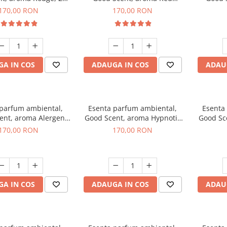
g
Sequoia, 200 g
C
170,00 RON
170,00 RON
A IN COS
ADAUGA IN COS
ADAU
 parfum ambiental,
Esenta parfum ambiental,
Esenta
ent, aroma Alergen
Good Scent, aroma Hypnotic
Good Sc
o2 Aromatic, 200 g
Jasmine, 200 g
170,00 RON
170,00 RON
A IN COS
ADAUGA IN COS
ADAU