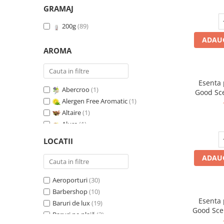
GRAMAJ
200g
(89)
ADAUG
AROMA
Esenta
Abercroo
(1)
Good Sc
Alergen Free Aromatic
(1)
Whit
Altaire
(1)
Alure
(1)
Amber & White Woods
(1)
LOCATII
Anti Insecte Sparkling Repelent
(1)
ADAUG
Anti-Tobacco
(1)
Aqua di Giorgio
(1)
Aeroporturi
(30)
Arabian Roses
(1)
Barbershop
(10)
Banana Pop !
(1)
Esenta
Baruri de lux
(19)
Barber Club Supreme
(1)
Good Sce
Baruri pe plajă
(3)
Biscuit & Cupcake
(1)
V