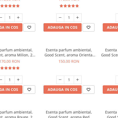
A IN COS
ADAUGA IN COS
ADAU
 parfum ambiental,
Esenta parfum ambiental,
Esenta
t, aroma Milion, 200
Good Scent, aroma Oriental
Good Sce
g
Amber, 200 g
170,00 RON
150,00 RON
A IN COS
ADAUGA IN COS
ADAU
 parfum ambiental,
Esenta parfum ambiental,
Esenta
t, aroma Rouge, 200
Good Scent, aroma Red
Good 