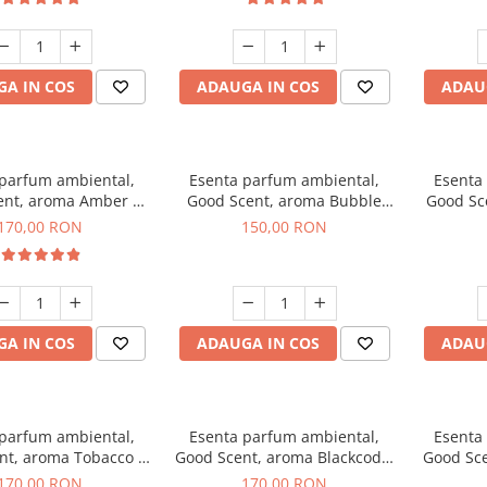
A IN COS
ADAUGA IN COS
ADAU
 parfum ambiental,
Esenta parfum ambiental,
Esenta
ent, aroma Amber &
Good Scent, aroma Bubble
Good Sc
e Woods, 200 g
Gum, 200 g
170,00 RON
150,00 RON
A IN COS
ADAUGA IN COS
ADAU
 parfum ambiental,
Esenta parfum ambiental,
Esenta
nt, aroma Tobacco &
Good Scent, aroma Blackcode,
Good Sce
anilla, 200 g
200 g
170,00 RON
170,00 RON