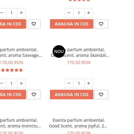
GA IN COS
ADAUGA IN COS
 parfum ambiental,
Esenta parfum ambiental,
NOU
ent, aroma Savvage,
Good Scent, aroma Skandal,
200 g
200 g
170,00 RON
170,00 RON
GA IN COS
ADAUGA IN COS
 parfum ambiental,
Esenta parfum ambiental,
nt, aroma Invinctus,
Good Scent, aroma Joyful, 200
200 g
g
170,00 RON
170,00 RON