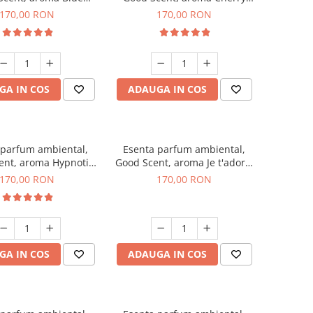
hanell, 200 g
Kisses, 200 g
170,00 RON
170,00 RON
GA IN COS
ADAUGA IN COS
 parfum ambiental,
Esenta parfum ambiental,
ent, aroma Hypnotic
Good Scent, aroma Je t'adore,
Eyes, 200 g
200 g
170,00 RON
170,00 RON
GA IN COS
ADAUGA IN COS