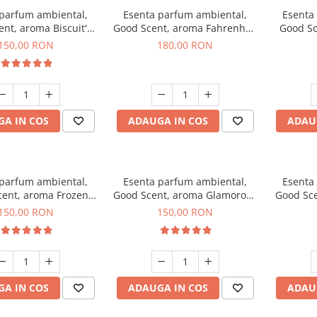
 parfum ambiental,
Esenta parfum ambiental,
Esenta
nt, aroma Biscuit's
Good Scent, aroma Fahrenhait
Good Sc
Toffee, 200 g
DIO, 200 g
150,00 RON
180,00 RON
A IN COS
ADAUGA IN COS
ADAU
 parfum ambiental,
Esenta parfum ambiental,
Esenta
ent, aroma Frozen
Good Scent, aroma Glamorous
Good Sce
puccino, 200 g
Musc & Talc, 200 g
Bla
150,00 RON
150,00 RON
A IN COS
ADAUGA IN COS
ADAU