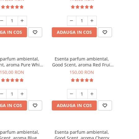
GA IN COS
ADAUGA IN COS
 parfum ambiental,
Esenta parfum ambiental,
nt, aroma Pure White
Good Scent, aroma Red Fruit
Musc, 200 g
Bubble, 200 g
150,00 RON
150,00 RON
GA IN COS
ADAUGA IN COS
 parfum ambiental,
Esenta parfum ambiental,
Scent, aroma Blue
Good Scent, aroma Cherry