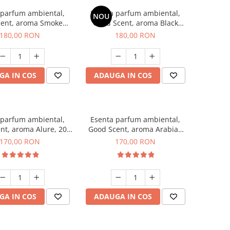
 parfum ambiental,
Esenta parfum ambiental,
NOU
cent, aroma Smoked
Good Scent, aroma Black
affron, 200 g
Enigma, 200 g
180,00 RON
180,00 RON
GA IN COS
ADAUGA IN COS
 parfum ambiental,
Esenta parfum ambiental,
nt, aroma Alure, 200
Good Scent, aroma Arabian
g
Roses, 200 g
170,00 RON
170,00 RON
GA IN COS
ADAUGA IN COS