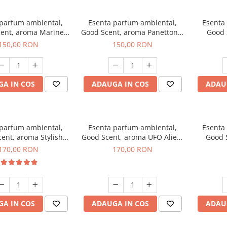
 parfum ambiental,
Esenta parfum ambiental,
Esenta
ent, aroma Marine
Good Scent, aroma Panettone,
Good 
reeze, 200 g
200 g
G
150,00 RON
150,00 RON
A IN COS
ADAUGA IN COS
ADAU
 parfum ambiental,
Esenta parfum ambiental,
Esenta
ent, aroma Stylish
Good Scent, aroma UFO Alien,
Good 
Boss, 200 g
200 g
170,00 RON
170,00 RON
A IN COS
ADAUGA IN COS
ADAU