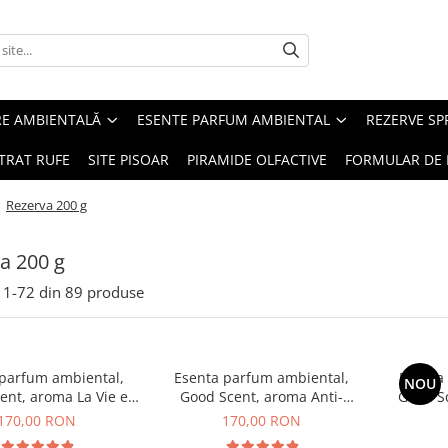
RE AMBIENTALĂ
ESENTE PARFUM AMBIENTAL
REZERVE S
TRAT RUFE
SITE PISOAR
PIRAMIDE OLFACTIVE
FORMULAR DE 
/
Rezerva 200 g
a 200 g
1-
72
din
89
produse
 parfum ambiental,
Esenta parfum ambiental,
Esenta
NOU
ent, aroma La Vie e
Good Scent, aroma Anti-
Good S
Belle, 200 g
Tobacco, 200 g
170,00 RON
170,00 RON