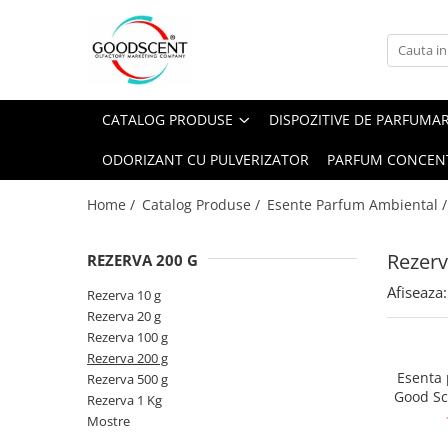
Catalog Produse
Dispozitive de Parfumare Ambientală
Esente Parfum Ambiental
Pachete Promo
Auto
Mostre
CATALOG PRODUSE
DISPOZITIVE DE PARFUMA
Dispozitive de Parfumare
Rezidențiale
Rezerva 10 g
Ambientală
ODORIZANT CU PULVERIZATOR
PARFUM CONCEN
Comerciale
Rezerva 20 g
Esente Parfum Ambiental
Industriale (HVAC)
Rezerva 100 g
Home /
Catalog Produse /
Esente Parfum Ambiental 
Rezerve Spray Good Scent
Rezerva 200 g
Odorizant cu Pulverizator
Rezerv
REZERVA 200 G
Rezerva 500 g
Parfum Concentrat Rufe
Afiseaza:
Rezerva 1 Kg
Rezerva 10 g
Site Pisoar
Rezerva 20 g
Rezerva 100 g
Rezerva 200 g
Esenta
Rezerva 500 g
Good Sc
Rezerva 1 Kg
Mostre