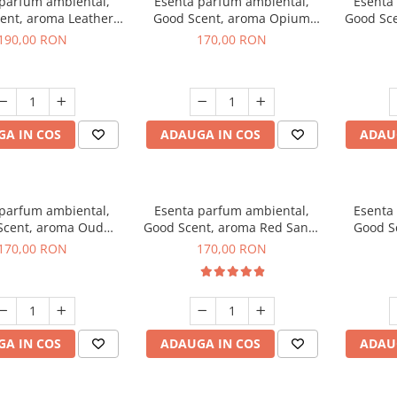
 parfum ambiental,
Esenta parfum ambiental,
Esenta
ent, aroma Leather
Good Scent, aroma Opium
Good Sc
uscano, 200 g
Oriental, 200 g
Fresh
190,00 RON
170,00 RON
A IN COS
ADAUGA IN COS
ADAU
 parfum ambiental,
Esenta parfum ambiental,
Esenta
Scent, aroma Oud
Good Scent, aroma Red Sand,
Good S
Wood, 200 g
200 g
170,00 RON
170,00 RON
A IN COS
ADAUGA IN COS
ADAU