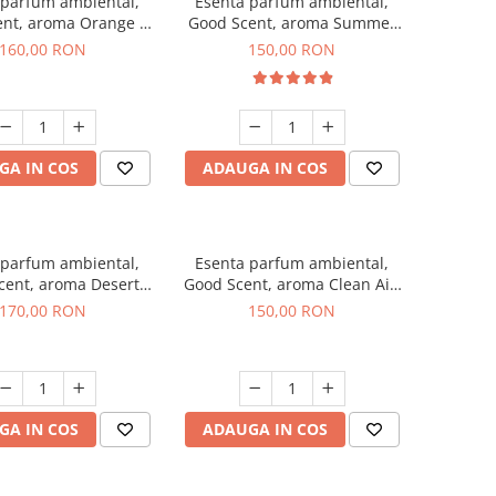
 parfum ambiental,
Esenta parfum ambiental,
ent, aroma Orange &
Good Scent, aroma Summer
 Cinnamon, 200 g
Melon, 200 g
160,00 RON
150,00 RON
GA IN COS
ADAUGA IN COS
 parfum ambiental,
Esenta parfum ambiental,
cent, aroma Desert
Good Scent, aroma Clean Air,
Dunes, 200 g
200 g
170,00 RON
150,00 RON
GA IN COS
ADAUGA IN COS