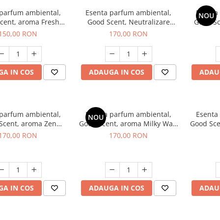
 parfum ambiental,
Esenta parfum ambiental,
Esenta
NOU
cent, aroma Fresh
Good Scent, Neutralizare
Good S
Aqua, 200 g
Mirosuri Air Power, 200 g
S
150,00 RON
170,00 RON
A IN COS
ADAUGA IN COS
ADAU
 parfum ambiental,
Esenta parfum ambiental,
Esenta
NOU
Scent, aroma Zen
Good Scent, aroma Milky Way,
Good Sce
arden, 200 g
200 g
170,00 RON
170,00 RON
A IN COS
ADAUGA IN COS
ADAU