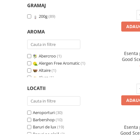
GRAMAJ
200g
(89)
ADAUG
AROMA
Esenta
Abercroo
(1)
Good Sc
Alergen Free Aromatic
(1)
Whit
Altaire
(1)
Alure
(1)
Amber & White Woods
(1)
LOCATII
Anti Insecte Sparkling Repelent
(1)
Anti-Tobacco
(1)
ADAUG
Aqua di Giorgio
(1)
Aeroporturi
(30)
Arabian Roses
(1)
Barbershop
(10)
Banana Pop !
(1)
Baruri de lux
(19)
Esenta
Barber Club Supreme
(1)
Good Sce
Baruri pe plajă
(3)
Biscuit & Cupcake
(1)
V