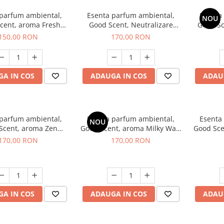
 parfum ambiental,
Esenta parfum ambiental,
Esenta
NOU
cent, aroma Fresh
Good Scent, Neutralizare
Good S
Aqua, 200 g
Mirosuri Air Power, 200 g
S
150,00 RON
170,00 RON
A IN COS
ADAUGA IN COS
ADAU
 parfum ambiental,
Esenta parfum ambiental,
Esenta
NOU
Scent, aroma Zen
Good Scent, aroma Milky Way,
Good Sce
arden, 200 g
200 g
170,00 RON
170,00 RON
A IN COS
ADAUGA IN COS
ADAU