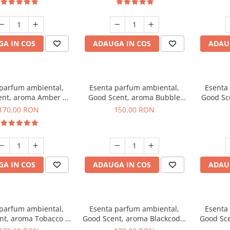
A IN COS
ADAUGA IN COS
ADAU
 parfum ambiental,
Esenta parfum ambiental,
Esenta
ent, aroma Amber &
Good Scent, aroma Bubble
Good Sc
e Woods, 200 g
Gum, 200 g
170,00 RON
150,00 RON
A IN COS
ADAUGA IN COS
ADAU
 parfum ambiental,
Esenta parfum ambiental,
Esenta
nt, aroma Tobacco &
Good Scent, aroma Blackcode,
Good Sce
anilla, 200 g
200 g