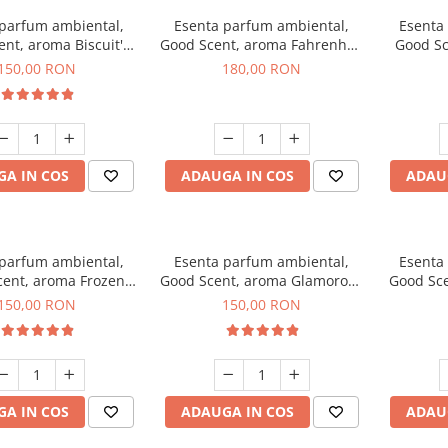
 parfum ambiental,
Esenta parfum ambiental,
Esenta
nt, aroma Biscuit's
Good Scent, aroma Fahrenhait
Good Sc
Toffee, 200 g
DIO, 200 g
150,00 RON
180,00 RON
A IN COS
ADAUGA IN COS
ADAU
 parfum ambiental,
Esenta parfum ambiental,
Esenta
ent, aroma Frozen
Good Scent, aroma Glamorous
Good Sce
puccino, 200 g
Musc & Talc, 200 g
Bla
150,00 RON
150,00 RON
A IN COS
ADAUGA IN COS
ADAU