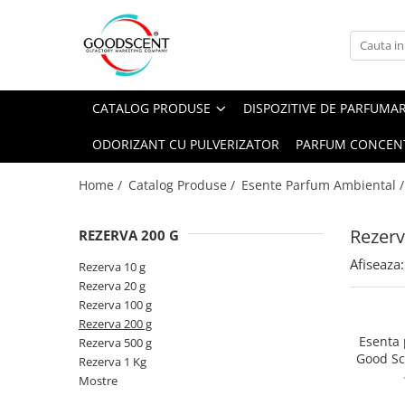
Catalog Produse
Dispozitive de Parfumare Ambientală
Esente Parfum Ambiental
Pachete Promo
Auto
Mostre
CATALOG PRODUSE
DISPOZITIVE DE PARFUMA
Dispozitive de Parfumare
Rezidențiale
Rezerva 10 g
Ambientală
ODORIZANT CU PULVERIZATOR
PARFUM CONCEN
Comerciale
Rezerva 20 g
Esente Parfum Ambiental
Industriale (HVAC)
Rezerva 100 g
Home /
Catalog Produse /
Esente Parfum Ambiental 
Rezerve Spray Good Scent
Rezerva 200 g
Odorizant cu Pulverizator
Rezerv
REZERVA 200 G
Rezerva 500 g
Parfum Concentrat Rufe
Afiseaza:
Rezerva 1 Kg
Rezerva 10 g
Site Pisoar
Rezerva 20 g
Rezerva 100 g
Rezerva 200 g
Esenta
Rezerva 500 g
Good Sc
Rezerva 1 Kg
Mostre