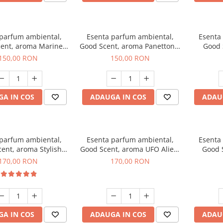
 parfum ambiental,
Esenta parfum ambiental,
Esenta
ent, aroma Marine
Good Scent, aroma Panettone,
Good 
reeze, 200 g
200 g
G
150,00 RON
150,00 RON
A IN COS
ADAUGA IN COS
ADAU
 parfum ambiental,
Esenta parfum ambiental,
Esenta
ent, aroma Stylish
Good Scent, aroma UFO Alien,
Good 
Boss, 200 g
200 g
170,00 RON
170,00 RON
A IN COS
ADAUGA IN COS
ADAU