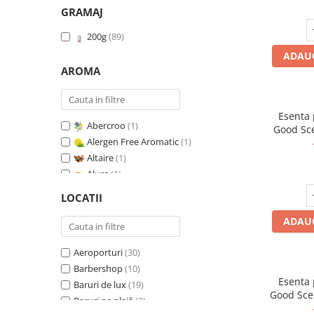
GRAMAJ
200g
(89)
ADAUG
AROMA
Esenta
Abercroo
(1)
Good Sc
Alergen Free Aromatic
(1)
Whit
Altaire
(1)
Alure
(1)
Amber & White Woods
(1)
LOCATII
Anti Insecte Sparkling Repelent
(1)
ADAUG
Anti-Tobacco
(1)
Aqua di Giorgio
(1)
Aeroporturi
(30)
Arabian Roses
(1)
Barbershop
(10)
Banana Pop !
(1)
Esenta
Baruri de lux
(19)
Barber Club Supreme
(1)
Good Sce
Baruri pe plajă
(3)
Biscuit & Cupcake
(1)
V