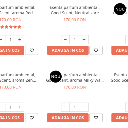
 parfum ambiental,
Esenta parfum ambiental,
Esenta
NOU
Scent, aroma Red
Good Scent, Neutralizare
Good S
equoia, 200 g
Mirosuri Air Power, 200 g
S
170,00 RON
170,00 RON
A IN COS
ADAUGA IN COS
ADAU
 parfum ambiental,
Esenta parfum ambiental,
Esenta
NOU
Scent, aroma Zen
Good Scent, aroma Milky Way,
Good Sce
arden, 200 g
200 g
170,00 RON
170,00 RON
A IN COS
ADAUGA IN COS
ADAU