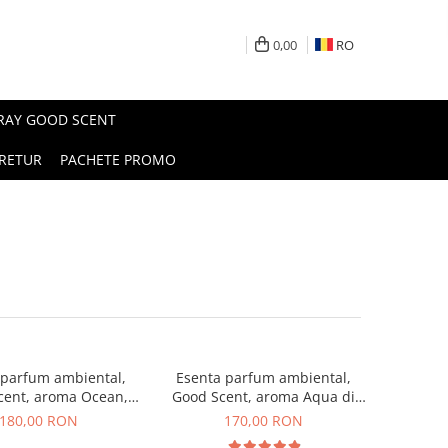
0,00
RO
PRAY GOOD SCENT
RETUR
PACHETE PROMO
 parfum ambiental,
Esenta parfum ambiental,
cent, aroma Ocean,
Good Scent, aroma Aqua di
200 g
Giorgio, 200 g
180,00 RON
170,00 RON