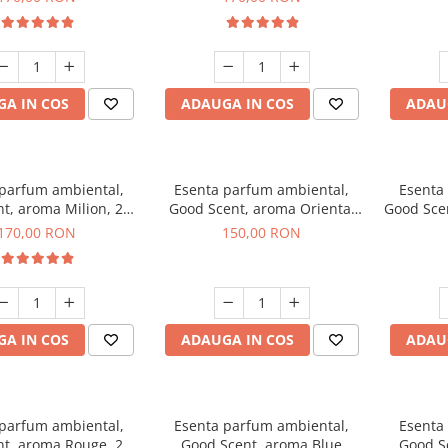
A IN COS
ADAUGA IN COS
ADAU
 parfum ambiental,
Esenta parfum ambiental,
Esenta
t, aroma Milion, 200
Good Scent, aroma Oriental
Good Sce
g
Amber, 200 g
170,00 RON
150,00 RON
A IN COS
ADAUGA IN COS
ADAU
 parfum ambiental,
Esenta parfum ambiental,
Esenta
t, aroma Rouge, 200
Good Scent, aroma Blue
Good S