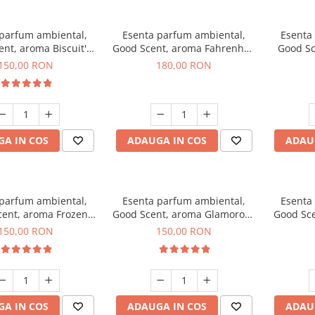
 parfum ambiental,
Esenta parfum ambiental,
Esenta
nt, aroma Biscuit's
Good Scent, aroma Fahrenhait
Good Sc
Toffee, 200 g
DIO, 200 g
150,00 RON
180,00 RON
A IN COS
ADAUGA IN COS
ADAU
 parfum ambiental,
Esenta parfum ambiental,
Esenta
ent, aroma Frozen
Good Scent, aroma Glamorous
Good Sce
puccino, 200 g
Musc & Talc, 200 g
Bla
150,00 RON
150,00 RON
A IN COS
ADAUGA IN COS
ADAU