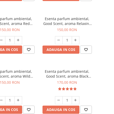
 parfum ambiental,
Esenta parfum ambiental,
Scent, aroma Red
Good Scent, aroma Relaxing
rapes, 200 g
Lavender 200 g
150,00 RON
150,00 RON
GA IN COS
ADAUGA IN COS
 parfum ambiental,
Esenta parfum ambiental,
Scent, aroma Wild
Good Scent, aroma Black
Sailor, 200 g
Orchid, 200 g
150,00 RON
170,00 RON
GA IN COS
ADAUGA IN COS