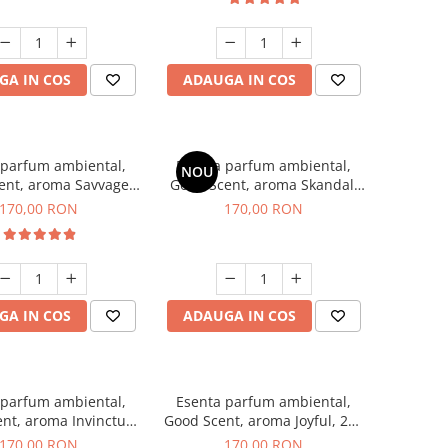
GA IN COS
ADAUGA IN COS
 parfum ambiental,
Esenta parfum ambiental,
NOU
ent, aroma Savvage,
Good Scent, aroma Skandal,
200 g
200 g
170,00 RON
170,00 RON
GA IN COS
ADAUGA IN COS
 parfum ambiental,
Esenta parfum ambiental,
nt, aroma Invinctus,
Good Scent, aroma Joyful, 200
200 g
g
170,00 RON
170,00 RON