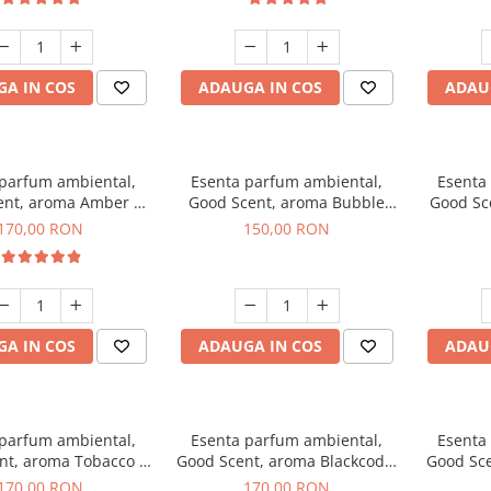
A IN COS
ADAUGA IN COS
ADAU
 parfum ambiental,
Esenta parfum ambiental,
Esenta
ent, aroma Amber &
Good Scent, aroma Bubble
Good Sc
e Woods, 200 g
Gum, 200 g
170,00 RON
150,00 RON
A IN COS
ADAUGA IN COS
ADAU
 parfum ambiental,
Esenta parfum ambiental,
Esenta
nt, aroma Tobacco &
Good Scent, aroma Blackcode,
Good Sce
anilla, 200 g
200 g
170,00 RON
170,00 RON