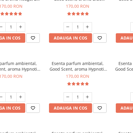
g
Chanell, 200 g
170,00 RON
170,00 RON
A IN COS
ADAUGA IN COS
ADAU
 parfum ambiental,
Esenta parfum ambiental,
Esenta
nt, aroma Hypnotic
Good Scent, aroma Hypnotic
Good Sce
asmine, 200 g
Eyes, 200 g
170,00 RON
170,00 RON
A IN COS
ADAUGA IN COS
ADAU