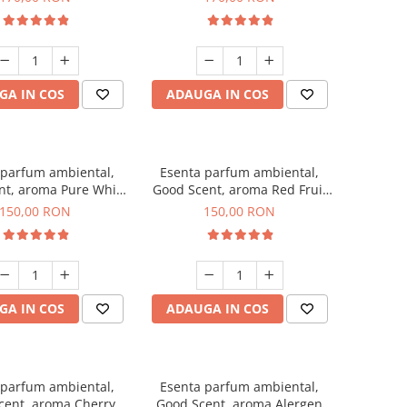
GA IN COS
ADAUGA IN COS
 parfum ambiental,
Esenta parfum ambiental,
nt, aroma Pure White
Good Scent, aroma Red Fruit
Musc, 200 g
Bubble, 200 g
150,00 RON
150,00 RON
GA IN COS
ADAUGA IN COS
 parfum ambiental,
Esenta parfum ambiental,
cent, aroma Cherry
Good Scent, aroma Alergen