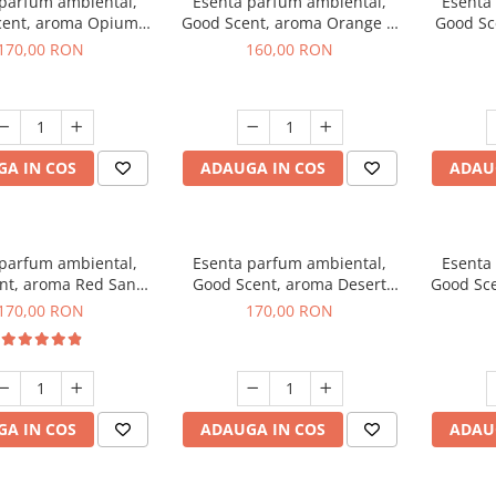
 parfum ambiental,
Esenta parfum ambiental,
Esenta
cent, aroma Opium
Good Scent, aroma Orange &
Good Sc
riental, 200 g
Fresh Cinnamon, 200 g
170,00 RON
160,00 RON
A IN COS
ADAUGA IN COS
ADAU
 parfum ambiental,
Esenta parfum ambiental,
Esenta
nt, aroma Red Sand,
Good Scent, aroma Desert
Good Sce
200 g
Dunes, 200 g
170,00 RON
170,00 RON
A IN COS
ADAUGA IN COS
ADAU