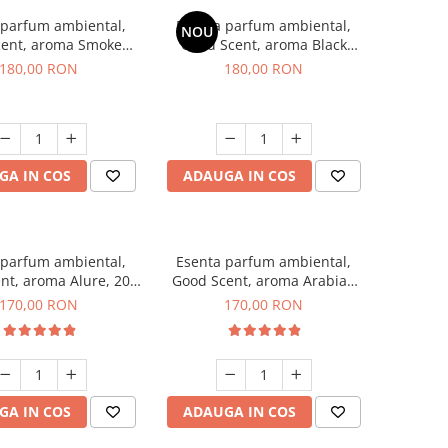
 parfum ambiental,
Esenta parfum ambiental,
NOU
cent, aroma Smoked
Good Scent, aroma Black
affron, 200 g
Enigma, 200 g
180,00 RON
180,00 RON
GA IN COS
ADAUGA IN COS
 parfum ambiental,
Esenta parfum ambiental,
nt, aroma Alure, 200
Good Scent, aroma Arabian
g
Roses, 200 g
170,00 RON
170,00 RON
GA IN COS
ADAUGA IN COS