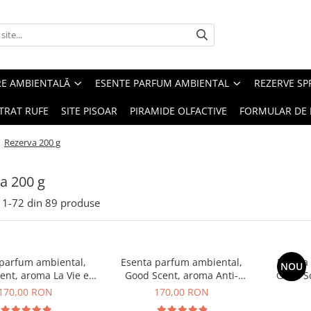
RE AMBIENTALĂ
ESENTE PARFUM AMBIENTAL
REZERVE S
TRAT RUFE
SITE PISOAR
PIRAMIDE OLFACTIVE
FORMULAR DE 
/
Rezerva 200 g
a 200 g
1-
72
din
89
produse
 parfum ambiental,
Esenta parfum ambiental,
Esenta
NOU
ent, aroma La Vie e
Good Scent, aroma Anti-
Good S
Belle, 200 g
Tobacco, 200 g
170,00 RON
170,00 RON