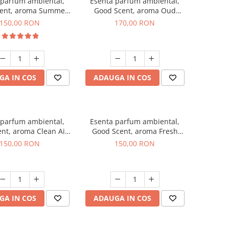
 parfum ambiental,
Esenta parfum ambiental,
ent, aroma Summer
Good Scent, aroma Oud
Melon, 200 g
Wood, 200 g
150,00 RON
170,00 RON
GA IN COS
ADAUGA IN COS
 parfum ambiental,
Esenta parfum ambiental,
nt, aroma Clean Air,
Good Scent, aroma Fresh
200 g
Aqua, 200 g
150,00 RON
150,00 RON
GA IN COS
ADAUGA IN COS