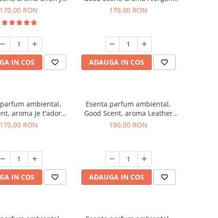
Kisses, 200 g
Free Deo2 Aromatic, 200 g
170,00 RON
170,00 RON
GA IN COS
ADAUGA IN COS
 parfum ambiental,
Esenta parfum ambiental,
nt, aroma Je t'adore,
Good Scent, aroma Leather
200 g
Tuscano, 200 g
170,00 RON
190,00 RON
GA IN COS
ADAUGA IN COS