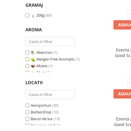
GRAMAJ
200g
(89)
ADAUG
AROMA
Esenta
Abercroo
(1)
Good Sc
Alergen Free Aromatic
(1)
G
Altaire
(1)
Alure
(1)
Amber & White Woods
(1)
LOCATII
Anti Insecte Sparkling Repelent
(1)
Anti-Tobacco
(1)
ADAUG
Aqua di Giorgio
(1)
Aeroporturi
(30)
Arabian Roses
(1)
Barbershop
(10)
Banana Pop !
(1)
Baruri de lux
(19)
Esenta
Barber Club Supreme
(1)
Good Sc
Baruri pe plajă
(3)
Biscuit & Cupcake
(1)