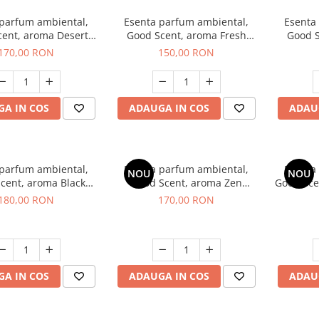
 parfum ambiental,
Esenta parfum ambiental,
Esenta
cent, aroma Desert
Good Scent, aroma Fresh
Good S
Dunes, 200 g
Aqua, 200 g
Mirosu
170,00 RON
150,00 RON
A IN COS
ADAUGA IN COS
ADAU
 parfum ambiental,
Esenta parfum ambiental,
Esenta
NOU
NOU
cent, aroma Black
Good Scent, aroma Zen
Good Sce
nigma, 200 g
Garden, 200 g
180,00 RON
170,00 RON
A IN COS
ADAUGA IN COS
ADAU