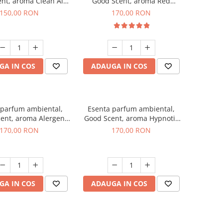
nt, aroma Clean Air,
Good Scent, aroma Red
200 g
Sequoia, 200 g
150,00 RON
170,00 RON
GA IN COS
ADAUGA IN COS
 parfum ambiental,
Esenta parfum ambiental,
ent, aroma Alergen
Good Scent, aroma Hypnotic
o2 Aromatic, 200 g
Jasmine, 200 g
170,00 RON
170,00 RON
GA IN COS
ADAUGA IN COS