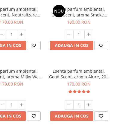
 parfum ambiental,
Esenta parfum ambiental,
NOU
cent, Neutralizare
Good Scent, aroma Smoked
ri Air Power, 200 g
Saffron, 200 g
170,00 RON
180,00 RON
GA IN COS
ADAUGA IN COS
 parfum ambiental,
Esenta parfum ambiental,
nt, aroma Milky Way,
Good Scent, aroma Alure, 200
200 g
g
170,00 RON
170,00 RON
GA IN COS
ADAUGA IN COS