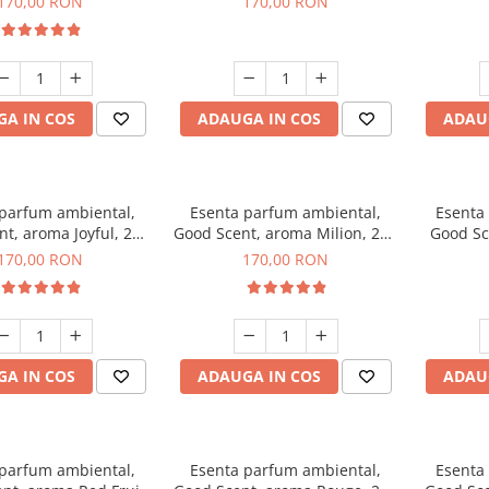
170,00 RON
170,00 RON
A IN COS
ADAUGA IN COS
ADAU
 parfum ambiental,
Esenta parfum ambiental,
Esenta
t, aroma Joyful, 200
Good Scent, aroma Milion, 200
Good Sc
g
g
170,00 RON
170,00 RON
A IN COS
ADAUGA IN COS
ADAU
 parfum ambiental,
Esenta parfum ambiental,
Esenta