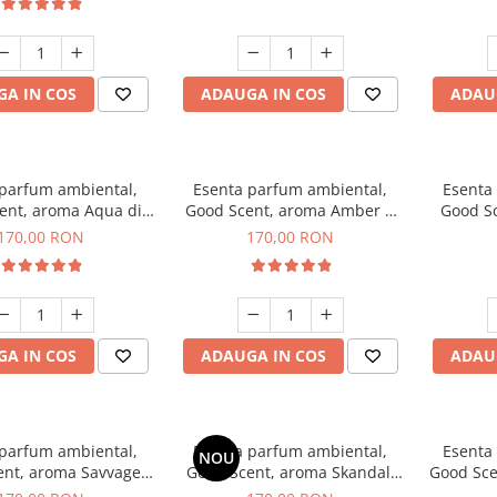
A IN COS
ADAUGA IN COS
ADAU
 parfum ambiental,
Esenta parfum ambiental,
Esenta
ent, aroma Aqua di
Good Scent, aroma Amber &
Good S
iorgio, 200 g
White Woods, 200 g
170,00 RON
170,00 RON
A IN COS
ADAUGA IN COS
ADAU
 parfum ambiental,
Esenta parfum ambiental,
Esenta
NOU
ent, aroma Savvage,
Good Scent, aroma Skandal,
Good Sce
200 g
200 g