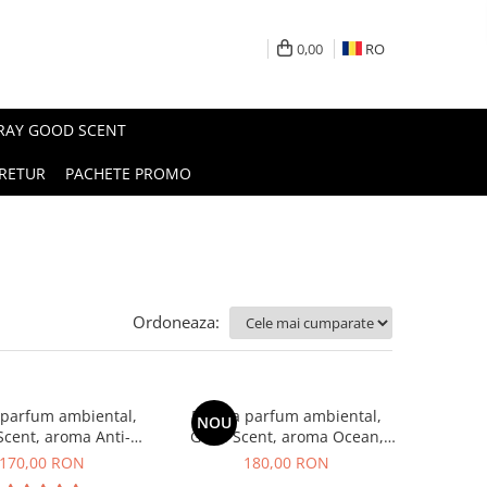
0,00
RO
PRAY GOOD SCENT
RETUR
PACHETE PROMO
Ordoneaza:
 parfum ambiental,
Esenta parfum ambiental,
NOU
cent, aroma Anti-
Good Scent, aroma Ocean,
obacco, 200 g
200 g
170,00 RON
180,00 RON