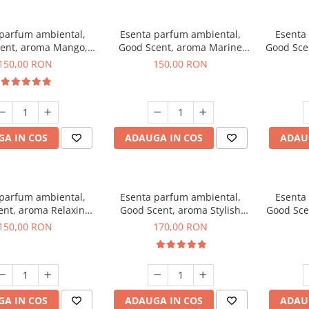
 parfum ambiental,
Esenta parfum ambiental,
Esenta
ent, aroma Mango,
Good Scent, aroma Marine
Good Sce
200 g
Breeze, 200 g
150,00 RON
150,00 RON
A IN COS
ADAUGA IN COS
ADAU
 parfum ambiental,
Esenta parfum ambiental,
Esenta
ent, aroma Relaxing
Good Scent, aroma Stylish
Good Sce
avender 200 g
Boss, 200 g
150,00 RON
170,00 RON
A IN COS
ADAUGA IN COS
ADAU