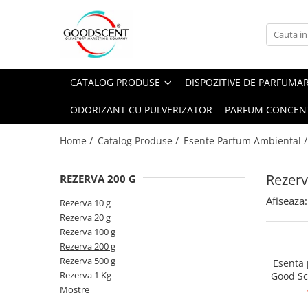
Catalog Produse
Dispozitive de Parfumare Ambientală
Esente Parfum Ambiental
Pachete Promo
Auto
Mostre
CATALOG PRODUSE
DISPOZITIVE DE PARFUMA
Dispozitive de Parfumare
Rezidențiale
Rezerva 10 g
Ambientală
ODORIZANT CU PULVERIZATOR
PARFUM CONCEN
Comerciale
Rezerva 20 g
Esente Parfum Ambiental
Industriale (HVAC)
Rezerva 100 g
Home /
Catalog Produse /
Esente Parfum Ambiental 
Rezerve Spray Good Scent
Rezerva 200 g
Odorizant cu Pulverizator
Rezerv
REZERVA 200 G
Rezerva 500 g
Parfum Concentrat Rufe
Afiseaza:
Rezerva 1 Kg
Rezerva 10 g
Site Pisoar
Rezerva 20 g
Rezerva 100 g
Rezerva 200 g
Rezerva 500 g
Esenta
Rezerva 1 Kg
Good Sc
Mostre