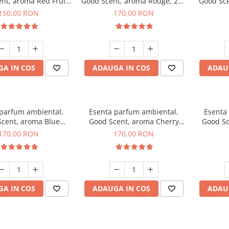
nt, aroma Red Fruit
Good Scent, aroma Rouge, 200
Good Sce
ubble, 200 g
g
150,00 RON
170,00 RON
A IN COS
ADAUGA IN COS
ADAU
 parfum ambiental,
Esenta parfum ambiental,
Esenta
cent, aroma Blue
Good Scent, aroma Cherry
Good Sc
hanell, 200 g
Kisses, 200 g
Free De
170,00 RON
170,00 RON
A IN COS
ADAUGA IN COS
ADAU