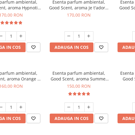
 parfum ambiental,
Esenta parfum ambiental,
Esenta
nt, aroma Hypnotic
Good Scent, aroma Je t'adore,
Good Sc
Eyes, 200 g
200 g
T
170,00 RON
170,00 RON
A IN COS
ADAUGA IN COS
ADAU
 parfum ambiental,
Esenta parfum ambiental,
Esenta
nt, aroma Orange &
Good Scent, aroma Summer
Good 
 Cinnamon, 200 g
Melon, 200 g
160,00 RON
150,00 RON
A IN COS
ADAUGA IN COS
ADAU