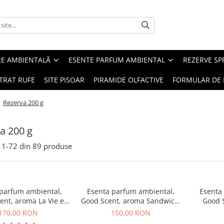
RE AMBIENTALĂ
ESENTE PARFUM AMBIENTAL
REZERVE S
TRAT RUFE
SITE PISOAR
PIRAMIDE OLFACTIVE
FORMULAR DE 
/
Rezerva 200 g
a 200 g
1-
72
din
89
produse
 parfum ambiental,
Esenta parfum ambiental,
Esenta
ent, aroma La Vie e
Good Scent, aroma Sandwich,
Good S
Belle, 200 g
200 g
T
170,00 RON
150,00 RON