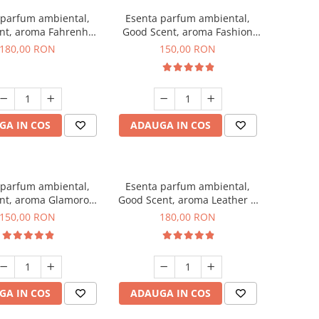
 parfum ambiental,
Esenta parfum ambiental,
nt, aroma Fahrenhait
Good Scent, aroma Fashion
DIO, 200 g
Vanilla, 200 g
180,00 RON
150,00 RON
GA IN COS
ADAUGA IN COS
 parfum ambiental,
Esenta parfum ambiental,
nt, aroma Glamorous
Good Scent, aroma Leather &
c & Talc, 200 g
Black Oudh, 200 g
150,00 RON
180,00 RON
GA IN COS
ADAUGA IN COS