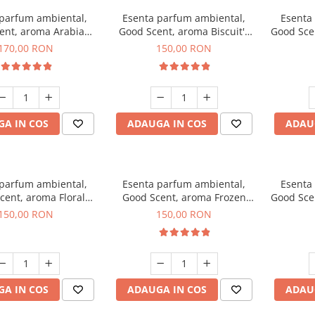
 parfum ambiental,
Esenta parfum ambiental,
Esenta
ent, aroma Arabian
Good Scent, aroma Biscuit's
Good Sce
Roses, 200 g
Toffee, 200 g
170,00 RON
150,00 RON
A IN COS
ADAUGA IN COS
ADAU
 parfum ambiental,
Esenta parfum ambiental,
Esenta
cent, aroma Floral
Good Scent, aroma Frozen
Good Sce
ouquet, 200 g
Cappuccino, 200 g
Mus
150,00 RON
150,00 RON
A IN COS
ADAUGA IN COS
ADAU