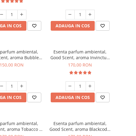
GA IN COS
ADAUGA IN COS
 parfum ambiental,
Esenta parfum ambiental,
cent, aroma Bubble
Good Scent, aroma Invinctus,
Gum, 200 g
200 g
150,00 RON
170,00 RON
GA IN COS
ADAUGA IN COS
 parfum ambiental,
Esenta parfum ambiental,
nt, aroma Tobacco &
Good Scent, aroma Blackcode,
Vanilla, 200 g
200 g