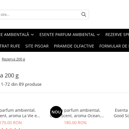
RE AMBIENTALĂ
ESENTE PARFUM AMBIENTAL
REZERVE S
TRAT RUFE
SITE PISOAR
PIRAMIDE OLFACTIVE
FORMULAR DE 
/
Rezerva 200 g
a 200 g
1-
72
din
89
produse
 parfum ambiental,
Esenta parfum ambiental,
Esenta
NOU
ent, aroma La Vie e
Good Scent, aroma Ocean,
Good Sc
Belle, 200 g
200 g
G
170,00 RON
180,00 RON