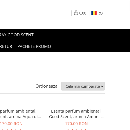
0,00
RO
PRAY GOOD SCENT
RETUR
PACHETE PROMO
Ordoneaza:
 parfum ambiental,
Esenta parfum ambiental,
ent, aroma Aqua di
Good Scent, aroma Amber &
iorgio, 200 g
White Woods, 200 g
170,00 RON
170,00 RON