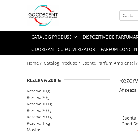
Catalog Produse
Dispozitive de Parfumare Ambientală
Esente Parfum Ambiental
Pachete Promo
Auto
Mostre
CATALOG PRODUSE
DISPOZITIVE DE PARFUMA
Dispozitive de Parfumare
Rezidențiale
Rezerva 10 g
Ambientală
ODORIZANT CU PULVERIZATOR
PARFUM CONCEN
Comerciale
Rezerva 20 g
Esente Parfum Ambiental
Industriale (HVAC)
Rezerva 100 g
Home /
Catalog Produse /
Esente Parfum Ambiental 
Rezerve Spray Good Scent
Rezerva 200 g
Odorizant cu Pulverizator
Rezerv
REZERVA 200 G
Rezerva 500 g
Parfum Concentrat Rufe
Afiseaza:
Rezerva 1 Kg
Rezerva 10 g
Site Pisoar
Rezerva 20 g
Rezerva 100 g
Rezerva 200 g
Rezerva 500 g
Esenta
Rezerva 1 Kg
Good Sc
Mostre