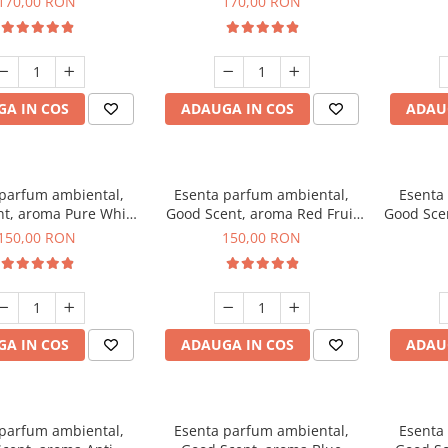
170,00 RON
170,00 RON
A IN COS
ADAUGA IN COS
ADAU
 parfum ambiental,
Esenta parfum ambiental,
Esenta
t, aroma Pure White
Good Scent, aroma Red Fruit
Good Sce
Musc, 200 g
Bubble, 200 g
150,00 RON
150,00 RON
A IN COS
ADAUGA IN COS
ADAU
 parfum ambiental,
Esenta parfum ambiental,
Esenta