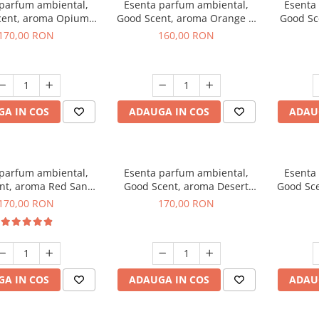
 parfum ambiental,
Esenta parfum ambiental,
Esenta
cent, aroma Opium
Good Scent, aroma Orange &
Good Sc
riental, 200 g
Fresh Cinnamon, 200 g
170,00 RON
160,00 RON
A IN COS
ADAUGA IN COS
ADAU
 parfum ambiental,
Esenta parfum ambiental,
Esenta
nt, aroma Red Sand,
Good Scent, aroma Desert
Good Sce
200 g
Dunes, 200 g
170,00 RON
170,00 RON
A IN COS
ADAUGA IN COS
ADAU