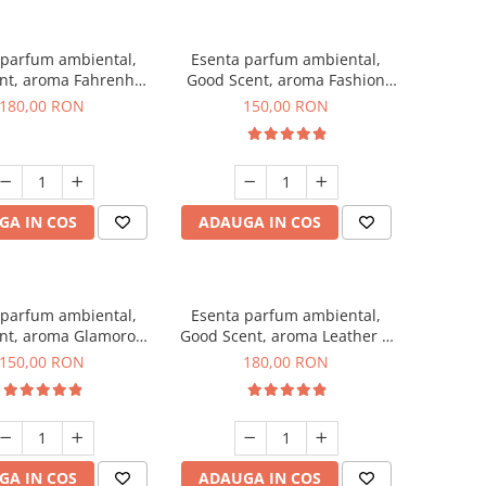
 parfum ambiental,
Esenta parfum ambiental,
nt, aroma Fahrenhait
Good Scent, aroma Fashion
DIO, 200 g
Vanilla, 200 g
180,00 RON
150,00 RON
GA IN COS
ADAUGA IN COS
 parfum ambiental,
Esenta parfum ambiental,
nt, aroma Glamorous
Good Scent, aroma Leather &
c & Talc, 200 g
Black Oudh, 200 g
150,00 RON
180,00 RON
GA IN COS
ADAUGA IN COS