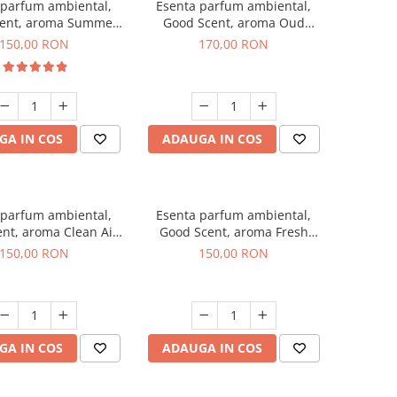
 parfum ambiental,
Esenta parfum ambiental,
ent, aroma Summer
Good Scent, aroma Oud
Melon, 200 g
Wood, 200 g
150,00 RON
170,00 RON
GA IN COS
ADAUGA IN COS
 parfum ambiental,
Esenta parfum ambiental,
nt, aroma Clean Air,
Good Scent, aroma Fresh
200 g
Aqua, 200 g
150,00 RON
150,00 RON
GA IN COS
ADAUGA IN COS