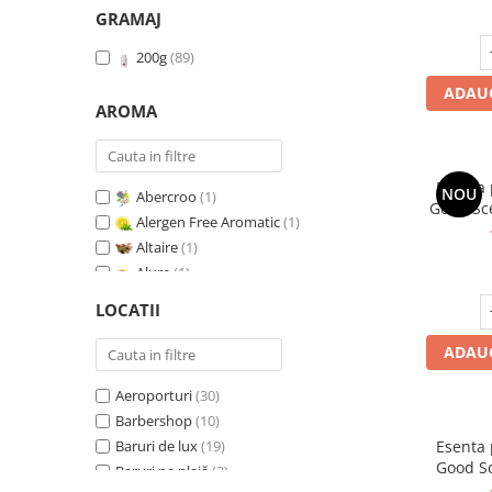
GRAMAJ
200g
(89)
ADAUG
AROMA
Esenta
NOU
Abercroo
(1)
Good Sc
Alergen Free Aromatic
(1)
Altaire
(1)
Alure
(1)
Amber & White Woods
(1)
LOCATII
Anti Insecte Sparkling Repelent
(1)
Anti-Tobacco
(1)
ADAUG
Aqua di Giorgio
(1)
Aeroporturi
(30)
Arabian Roses
(1)
Barbershop
(10)
Banana Pop !
(1)
Baruri de lux
(19)
Esenta
Barber Club Supreme
(1)
Good Sc
Baruri pe plajă
(3)
Biscuit & Cupcake
(1)