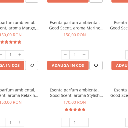
 parfum ambiental,
Esenta parfum ambiental,
Esenta
ent, aroma Mango,
Good Scent, aroma Marine
Good Sce
200 g
Breeze, 200 g
150,00 RON
150,00 RON
A IN COS
ADAUGA IN COS
ADAU
 parfum ambiental,
Esenta parfum ambiental,
Esenta
ent, aroma Relaxing
Good Scent, aroma Stylish
Good Sce
avender 200 g
Boss, 200 g
150,00 RON
170,00 RON