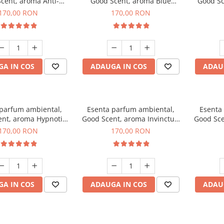
cent, aroma Anti-
Good Scent, aroma Blue
Good Sc
obacco, 200 g
Chanell, 200 g
Free De
170,00 RON
170,00 RON
A IN COS
ADAUGA IN COS
ADAU
 parfum ambiental,
Esenta parfum ambiental,
Esenta
nt, aroma Hypnotic
Good Scent, aroma Invinctus,
Good Sce
Eyes, 200 g
200 g
170,00 RON
170,00 RON
A IN COS
ADAUGA IN COS
ADAU