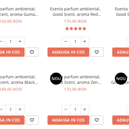
 parfum ambiental,
Esenta parfum ambiental,
Esenta
cent, aroma Guma
Good Scent, aroma Red
Good S
Turbo, 200 g
Sequoia, 200 g
Mirosu
150,00 RON
170,00 RON
A IN COS
ADAUGA IN COS
ADAU
 parfum ambiental,
Esenta parfum ambiental,
Esenta
NOU
NOU
cent, aroma Black
Good Scent, aroma Zen
Good Sce
nigma, 200 g
Garden, 200 g
180,00 RON
170,00 RON
A IN COS
ADAUGA IN COS
ADAU