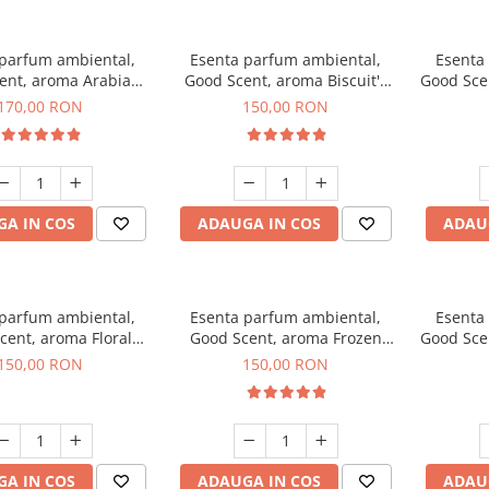
 parfum ambiental,
Esenta parfum ambiental,
Esenta
ent, aroma Arabian
Good Scent, aroma Biscuit's
Good Sce
Roses, 200 g
Toffee, 200 g
170,00 RON
150,00 RON
A IN COS
ADAUGA IN COS
ADAU
 parfum ambiental,
Esenta parfum ambiental,
Esenta
cent, aroma Floral
Good Scent, aroma Frozen
Good Sce
ouquet, 200 g
Cappuccino, 200 g
Mus
150,00 RON
150,00 RON
A IN COS
ADAUGA IN COS
ADAU