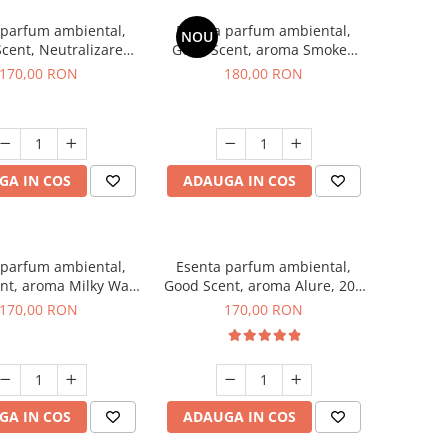
 parfum ambiental,
Esenta parfum ambiental,
NOU
cent, Neutralizare
Good Scent, aroma Smoked
ri Air Power, 200 g
Saffron, 200 g
170,00 RON
180,00 RON
GA IN COS
ADAUGA IN COS
 parfum ambiental,
Esenta parfum ambiental,
nt, aroma Milky Way,
Good Scent, aroma Alure, 200
200 g
g
170,00 RON
170,00 RON
GA IN COS
ADAUGA IN COS