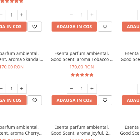
A IN COS
ADAUGA IN COS
ADAU
 parfum ambiental,
Esenta parfum ambiental,
Esenta
ent, aroma Skandal,
Good Scent, aroma Tobacco &
Good Sce
200 g
Vanilla, 200 g
170,00 RON
170,00 RON
A IN COS
ADAUGA IN COS
ADAU
 parfum ambiental,
Esenta parfum ambiental,
Esenta
ent, aroma Cherry
Good Scent, aroma Joyful, 200
Good Scen
Kisses, 200 g
g