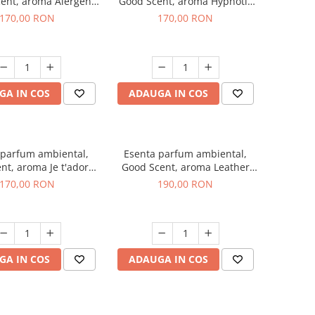
ent, aroma Alergen
Good Scent, aroma Hypnotic
o2 Aromatic, 200 g
Jasmine, 200 g
170,00 RON
170,00 RON
GA IN COS
ADAUGA IN COS
 parfum ambiental,
Esenta parfum ambiental,
nt, aroma Je t'adore,
Good Scent, aroma Leather
200 g
Tuscano, 200 g
170,00 RON
190,00 RON
GA IN COS
ADAUGA IN COS