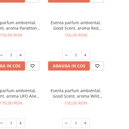
 parfum ambiental,
Esenta parfum ambiental,
nt, aroma Panettone,
Good Scent, aroma Red
200 g
Grapes, 200 g
150,00 RON
150,00 RON
GA IN COS
ADAUGA IN COS
 parfum ambiental,
Esenta parfum ambiental,
nt, aroma UFO Alien,
Good Scent, aroma Wild
200 g
Sailor, 200 g
170,00 RON
150,00 RON