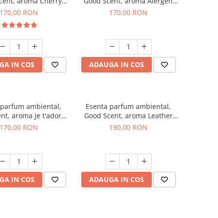
cent, aroma Cherry
Good Scent, aroma Alergen
Kisses, 200 g
Free Deo2 Aromatic, 200 g
170,00 RON
170,00 RON
GA IN COS
ADAUGA IN COS
 parfum ambiental,
Esenta parfum ambiental,
nt, aroma Je t'adore,
Good Scent, aroma Leather
200 g
Tuscano, 200 g
170,00 RON
190,00 RON
GA IN COS
ADAUGA IN COS