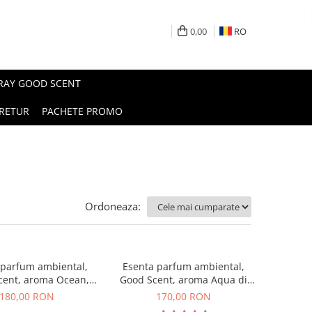
0,00
RO
PRAY GOOD SCENT
RETUR
PACHETE PROMO
Ordoneaza:
 parfum ambiental,
Esenta parfum ambiental,
cent, aroma Ocean,
Good Scent, aroma Aqua di
200 g
Giorgio, 200 g
180,00 RON
170,00 RON