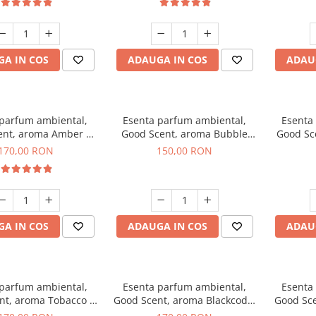
A IN COS
ADAUGA IN COS
ADAU
 parfum ambiental,
Esenta parfum ambiental,
Esenta
ent, aroma Amber &
Good Scent, aroma Bubble
Good Sc
e Woods, 200 g
Gum, 200 g
170,00 RON
150,00 RON
A IN COS
ADAUGA IN COS
ADAU
 parfum ambiental,
Esenta parfum ambiental,
Esenta
nt, aroma Tobacco &
Good Scent, aroma Blackcode,
Good Sce
anilla, 200 g
200 g