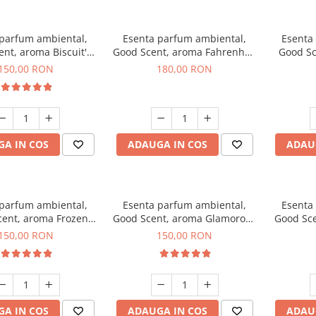
 parfum ambiental,
Esenta parfum ambiental,
Esenta
nt, aroma Biscuit's
Good Scent, aroma Fahrenhait
Good Sc
Toffee, 200 g
DIO, 200 g
150,00 RON
180,00 RON
A IN COS
ADAUGA IN COS
ADAU
 parfum ambiental,
Esenta parfum ambiental,
Esenta
ent, aroma Frozen
Good Scent, aroma Glamorous
Good Sce
puccino, 200 g
Musc & Talc, 200 g
Bla
150,00 RON
150,00 RON
A IN COS
ADAUGA IN COS
ADAU