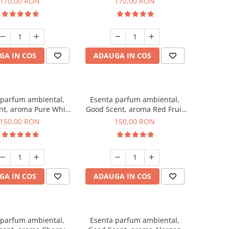
170,00 RON
170,00 RON
GA IN COS
ADAUGA IN COS
 parfum ambiental,
Esenta parfum ambiental,
nt, aroma Pure White
Good Scent, aroma Red Fruit
Musc, 200 g
Bubble, 200 g
150,00 RON
150,00 RON
GA IN COS
ADAUGA IN COS
 parfum ambiental,
Esenta parfum ambiental,