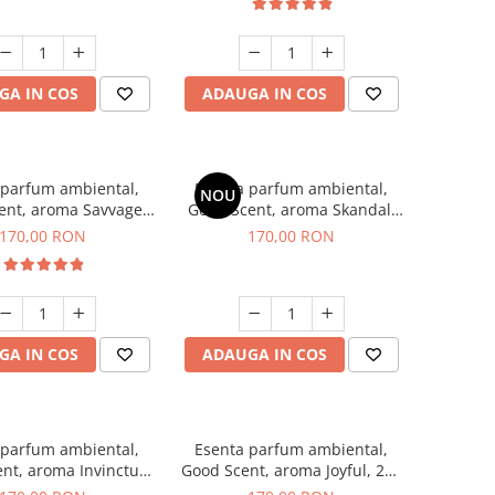
GA IN COS
ADAUGA IN COS
 parfum ambiental,
Esenta parfum ambiental,
NOU
ent, aroma Savvage,
Good Scent, aroma Skandal,
200 g
200 g
170,00 RON
170,00 RON
GA IN COS
ADAUGA IN COS
 parfum ambiental,
Esenta parfum ambiental,
nt, aroma Invinctus,
Good Scent, aroma Joyful, 200
200 g
g