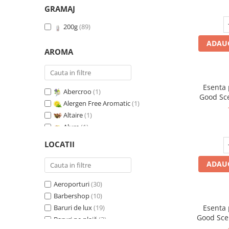
GRAMAJ
200g
(89)
ADAUG
AROMA
Esenta
Abercroo
(1)
Good Sc
Alergen Free Aromatic
(1)
Whit
Altaire
(1)
Alure
(1)
Amber & White Woods
(1)
LOCATII
Anti Insecte Sparkling Repelent
(1)
Anti-Tobacco
(1)
ADAUG
Aqua di Giorgio
(1)
Aeroporturi
(30)
Arabian Roses
(1)
Barbershop
(10)
Banana Pop !
(1)
Baruri de lux
(19)
Esenta
Barber Club Supreme
(1)
Good Sce
Baruri pe plajă
(3)
Biscuit & Cupcake
(1)
V