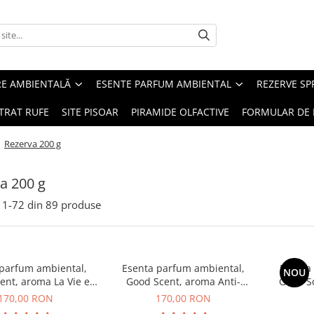
RE AMBIENTALĂ
ESENTE PARFUM AMBIENTAL
REZERVE S
TRAT RUFE
SITE PISOAR
PIRAMIDE OLFACTIVE
FORMULAR DE 
/
Rezerva 200 g
a 200 g
1-
72
din
89
produse
 parfum ambiental,
Esenta parfum ambiental,
Esenta
NOU
ent, aroma La Vie e
Good Scent, aroma Anti-
Good S
Belle, 200 g
Tobacco, 200 g
170,00 RON
170,00 RON