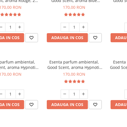
t, aroma Rouge, 200
Good Scent, aroma Blue
Good S
g
Chanell, 200 g
170,00 RON
170,00 RON
A IN COS
ADAUGA IN COS
ADAU
 parfum ambiental,
Esenta parfum ambiental,
Esenta
nt, aroma Hypnotic
Good Scent, aroma Hypnotic
Good Sce
asmine, 200 g
Eyes, 200 g
170,00 RON
170,00 RON
A IN COS
ADAUGA IN COS
ADAU