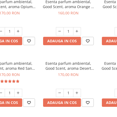
 parfum ambiental,
Esenta parfum ambiental,
Esenta
cent, aroma Opium
Good Scent, aroma Orange &
Good Sc
riental, 200 g
Fresh Cinnamon, 200 g
170,00 RON
160,00 RON
A IN COS
ADAUGA IN COS
ADAU
 parfum ambiental,
Esenta parfum ambiental,
Esenta
nt, aroma Red Sand,
Good Scent, aroma Desert
Good Sce
200 g
Dunes, 200 g
170,00 RON
170,00 RON
A IN COS
ADAUGA IN COS
ADAU