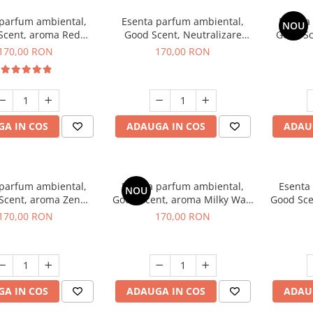
 parfum ambiental,
Esenta parfum ambiental,
Esenta
NOU
Scent, aroma Red
Good Scent, Neutralizare
Good S
equoia, 200 g
Mirosuri Air Power, 200 g
S
170,00 RON
170,00 RON
A IN COS
ADAUGA IN COS
ADAU
 parfum ambiental,
Esenta parfum ambiental,
Esenta
NOU
Scent, aroma Zen
Good Scent, aroma Milky Way,
Good Sce
arden, 200 g
200 g
170,00 RON
170,00 RON
A IN COS
ADAUGA IN COS
ADAU