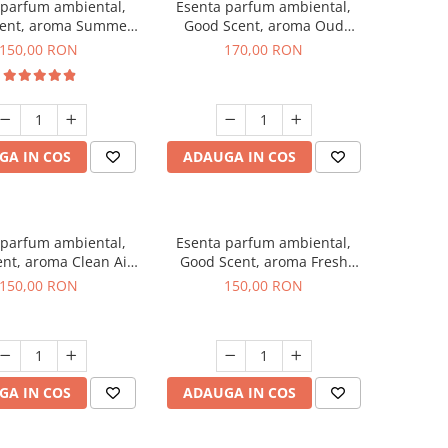
 parfum ambiental,
Esenta parfum ambiental,
ent, aroma Summer
Good Scent, aroma Oud
Melon, 200 g
Wood, 200 g
150,00 RON
170,00 RON
GA IN COS
ADAUGA IN COS
 parfum ambiental,
Esenta parfum ambiental,
nt, aroma Clean Air,
Good Scent, aroma Fresh
200 g
Aqua, 200 g
150,00 RON
150,00 RON
GA IN COS
ADAUGA IN COS