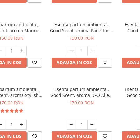
 parfum ambiental,
Esenta parfum ambiental,
Esenta
ent, aroma Marine
Good Scent, aroma Panettone,
Good 
reeze, 200 g
200 g
G
150,00 RON
150,00 RON
A IN COS
ADAUGA IN COS
ADAU
 parfum ambiental,
Esenta parfum ambiental,
Esenta
ent, aroma Stylish
Good Scent, aroma UFO Alien,
Good 
Boss, 200 g
200 g
170,00 RON
170,00 RON
A IN COS
ADAUGA IN COS
ADAU