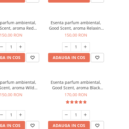
 parfum ambiental,
Esenta parfum ambiental,
Scent, aroma Red
Good Scent, aroma Relaxing
rapes, 200 g
Lavender 200 g
150,00 RON
150,00 RON
GA IN COS
ADAUGA IN COS
 parfum ambiental,
Esenta parfum ambiental,
Scent, aroma Wild
Good Scent, aroma Black
Sailor, 200 g
Orchid, 200 g
150,00 RON
170,00 RON
GA IN COS
ADAUGA IN COS