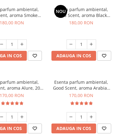
 parfum ambiental,
Esenta parfum ambiental,
NOU
cent, aroma Smoked
Good Scent, aroma Black
affron, 200 g
Enigma, 200 g
180,00 RON
180,00 RON
GA IN COS
ADAUGA IN COS
 parfum ambiental,
Esenta parfum ambiental,
nt, aroma Alure, 200
Good Scent, aroma Arabian
g
Roses, 200 g
170,00 RON
170,00 RON
GA IN COS
ADAUGA IN COS