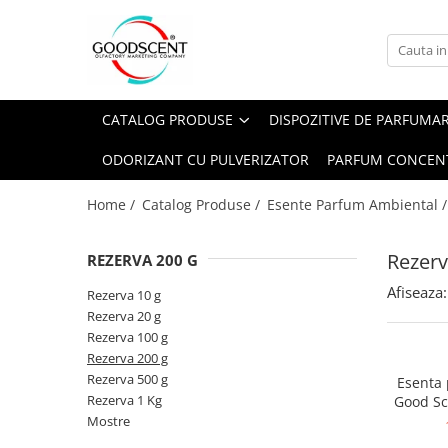
Catalog Produse
Dispozitive de Parfumare Ambientală
Esente Parfum Ambiental
Pachete Promo
Auto
Mostre
CATALOG PRODUSE
DISPOZITIVE DE PARFUMA
Dispozitive de Parfumare
Rezidențiale
Rezerva 10 g
Ambientală
ODORIZANT CU PULVERIZATOR
PARFUM CONCEN
Comerciale
Rezerva 20 g
Esente Parfum Ambiental
Industriale (HVAC)
Rezerva 100 g
Home /
Catalog Produse /
Esente Parfum Ambiental 
Rezerve Spray Good Scent
Rezerva 200 g
Odorizant cu Pulverizator
Rezerv
REZERVA 200 G
Rezerva 500 g
Parfum Concentrat Rufe
Afiseaza:
Rezerva 1 Kg
Rezerva 10 g
Site Pisoar
Rezerva 20 g
Rezerva 100 g
Rezerva 200 g
Rezerva 500 g
Esenta
Rezerva 1 Kg
Good Sc
Mostre