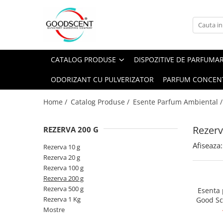
Catalog Produse
Dispozitive de Parfumare Ambientală
Esente Parfum Ambiental
Pachete Promo
Auto
Mostre
CATALOG PRODUSE
DISPOZITIVE DE PARFUMA
Dispozitive de Parfumare
Rezidențiale
Rezerva 10 g
Ambientală
ODORIZANT CU PULVERIZATOR
PARFUM CONCEN
Comerciale
Rezerva 20 g
Esente Parfum Ambiental
Industriale (HVAC)
Rezerva 100 g
Home /
Catalog Produse /
Esente Parfum Ambiental 
Rezerve Spray Good Scent
Rezerva 200 g
Odorizant cu Pulverizator
Rezerv
REZERVA 200 G
Rezerva 500 g
Parfum Concentrat Rufe
Afiseaza:
Rezerva 1 Kg
Rezerva 10 g
Site Pisoar
Rezerva 20 g
Rezerva 100 g
Rezerva 200 g
Rezerva 500 g
Esenta
Rezerva 1 Kg
Good Sc
Mostre