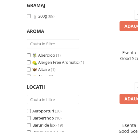
GRAMAJ
200g
(89)
ADAUG
AROMA
Esenta
Abercroo
(1)
Good Sc
Alergen Free Aromatic
(1)
Whit
Altaire
(1)
Alure
(1)
Amber & White Woods
(1)
LOCATII
Anti Insecte Sparkling Repelent
(1)
Anti-Tobacco
(1)
ADAUG
Aqua di Giorgio
(1)
Aeroporturi
(30)
Arabian Roses
(1)
Barbershop
(10)
Banana Pop !
(1)
Baruri de lux
(19)
Esenta
Barber Club Supreme
(1)
Good Sce
Baruri pe plajă
(3)
Biscuit & Cupcake
(1)
V