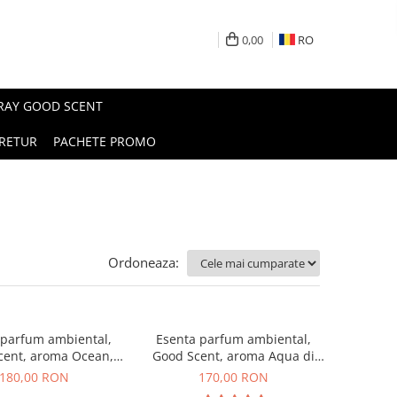
0,00
RO
PRAY GOOD SCENT
RETUR
PACHETE PROMO
Ordoneaza:
 parfum ambiental,
Esenta parfum ambiental,
cent, aroma Ocean,
Good Scent, aroma Aqua di
200 g
Giorgio, 200 g
180,00 RON
170,00 RON