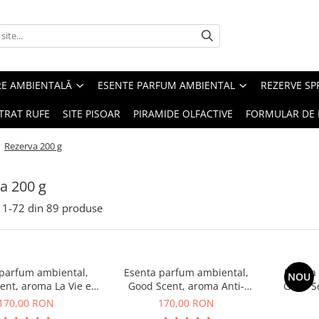
RE AMBIENTALĂ
ESENTE PARFUM AMBIENTAL
REZERVE S
TRAT RUFE
SITE PISOAR
PIRAMIDE OLFACTIVE
FORMULAR DE 
/
Rezerva 200 g
a 200 g
1-
72
din
89
produse
 parfum ambiental,
Esenta parfum ambiental,
Esenta
NOU
ent, aroma La Vie e
Good Scent, aroma Anti-
Good S
Belle, 200 g
Tobacco, 200 g
170,00 RON
170,00 RON