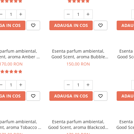
A IN COS
ADAUGA IN COS
ADAU
 parfum ambiental,
Esenta parfum ambiental,
Esenta
ent, aroma Amber &
Good Scent, aroma Bubble
Good Sc
e Woods, 200 g
Gum, 200 g
170,00 RON
150,00 RON
A IN COS
ADAUGA IN COS
ADAU
 parfum ambiental,
Esenta parfum ambiental,
Esenta
nt, aroma Tobacco &
Good Scent, aroma Blackcode,
Good Sce
anilla, 200 g
200 g