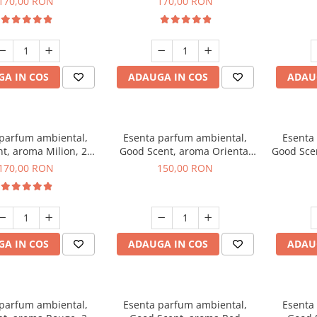
170,00 RON
170,00 RON
A IN COS
ADAUGA IN COS
ADAU
 parfum ambiental,
Esenta parfum ambiental,
Esenta
t, aroma Milion, 200
Good Scent, aroma Oriental
Good Sce
g
Amber, 200 g
170,00 RON
150,00 RON
A IN COS
ADAUGA IN COS
ADAU
 parfum ambiental,
Esenta parfum ambiental,
Esenta