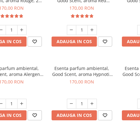
t, aroma Rouge, 200
Good Scent, aroma Red
Good 
g
Sequoia, 200 g
C
170,00 RON
170,00 RON
A IN COS
ADAUGA IN COS
ADAU
 parfum ambiental,
Esenta parfum ambiental,
Esenta
ent, aroma Alergen
Good Scent, aroma Hypnotic
Good Sc
o2 Aromatic, 200 g
Jasmine, 200 g
170,00 RON
170,00 RON
A IN COS
ADAUGA IN COS
ADAU