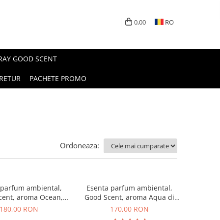
0,00
RO
PRAY GOOD SCENT
RETUR
PACHETE PROMO
Ordoneaza:
 parfum ambiental,
Esenta parfum ambiental,
cent, aroma Ocean,
Good Scent, aroma Aqua di
200 g
Giorgio, 200 g
180,00 RON
170,00 RON