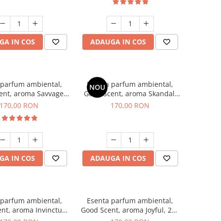
GA IN COS
ADAUGA IN COS
 parfum ambiental,
Esenta parfum ambiental,
NOU
ent, aroma Savvage,
Good Scent, aroma Skandal,
200 g
200 g
170,00 RON
170,00 RON
GA IN COS
ADAUGA IN COS
 parfum ambiental,
Esenta parfum ambiental,
nt, aroma Invinctus,
Good Scent, aroma Joyful, 200
200 g
g