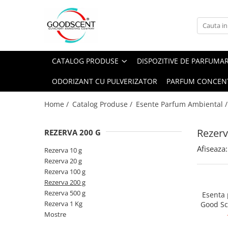
Catalog Produse
Dispozitive de Parfumare Ambientală
Esente Parfum Ambiental
Pachete Promo
Auto
Mostre
CATALOG PRODUSE
DISPOZITIVE DE PARFUMA
Dispozitive de Parfumare
Rezidențiale
Rezerva 10 g
Ambientală
ODORIZANT CU PULVERIZATOR
PARFUM CONCEN
Comerciale
Rezerva 20 g
Esente Parfum Ambiental
Industriale (HVAC)
Rezerva 100 g
Home /
Catalog Produse /
Esente Parfum Ambiental 
Rezerve Spray Good Scent
Rezerva 200 g
Odorizant cu Pulverizator
Rezerv
REZERVA 200 G
Rezerva 500 g
Parfum Concentrat Rufe
Afiseaza:
Rezerva 1 Kg
Rezerva 10 g
Site Pisoar
Rezerva 20 g
Rezerva 100 g
Rezerva 200 g
Rezerva 500 g
Esenta
Rezerva 1 Kg
Good Sc
Mostre