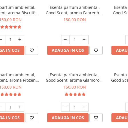
 parfum ambiental,
Esenta parfum ambiental,
Esenta
nt, aroma Biscuit's
Good Scent, aroma Fahrenhait
Good Sc
Toffee, 200 g
DIO, 200 g
150,00 RON
180,00 RON
A IN COS
ADAUGA IN COS
ADAU
 parfum ambiental,
Esenta parfum ambiental,
Esenta
ent, aroma Frozen
Good Scent, aroma Glamorous
Good Sce
puccino, 200 g
Musc & Talc, 200 g
Bla
150,00 RON
150,00 RON
A IN COS
ADAUGA IN COS
ADAU