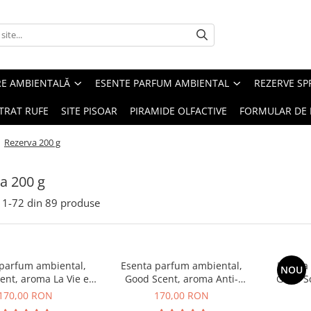
RE AMBIENTALĂ
ESENTE PARFUM AMBIENTAL
REZERVE S
TRAT RUFE
SITE PISOAR
PIRAMIDE OLFACTIVE
FORMULAR DE 
/
Rezerva 200 g
a 200 g
1-
72
din
89
produse
 parfum ambiental,
Esenta parfum ambiental,
Esenta
NOU
ent, aroma La Vie e
Good Scent, aroma Anti-
Good S
Belle, 200 g
Tobacco, 200 g
170,00 RON
170,00 RON