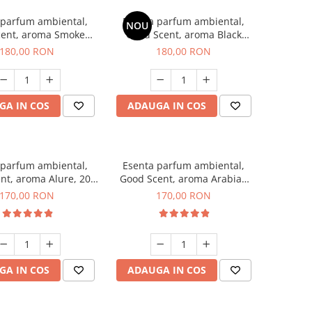
 parfum ambiental,
Esenta parfum ambiental,
NOU
cent, aroma Smoked
Good Scent, aroma Black
affron, 200 g
Enigma, 200 g
180,00 RON
180,00 RON
GA IN COS
ADAUGA IN COS
 parfum ambiental,
Esenta parfum ambiental,
nt, aroma Alure, 200
Good Scent, aroma Arabian
g
Roses, 200 g
170,00 RON
170,00 RON
GA IN COS
ADAUGA IN COS