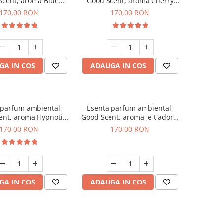
Scent, aroma Blue
Good Scent, aroma Cherry
hanell, 200 g
Kisses, 200 g
170,00 RON
170,00 RON
GA IN COS
ADAUGA IN COS
 parfum ambiental,
Esenta parfum ambiental,
ent, aroma Hypnotic
Good Scent, aroma Je t'adore,
Eyes, 200 g
200 g
170,00 RON
170,00 RON
GA IN COS
ADAUGA IN COS