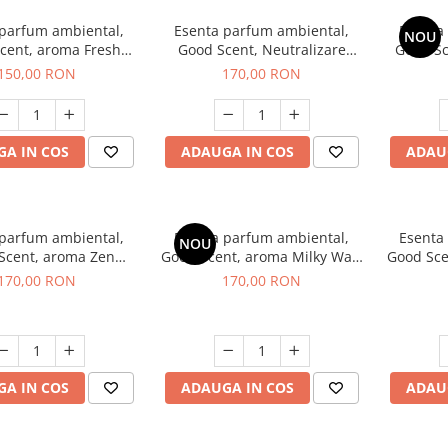
 parfum ambiental,
Esenta parfum ambiental,
Esenta
NOU
cent, aroma Fresh
Good Scent, Neutralizare
Good S
Aqua, 200 g
Mirosuri Air Power, 200 g
S
150,00 RON
170,00 RON
A IN COS
ADAUGA IN COS
ADAU
 parfum ambiental,
Esenta parfum ambiental,
Esenta
NOU
Scent, aroma Zen
Good Scent, aroma Milky Way,
Good Sce
arden, 200 g
200 g
170,00 RON
170,00 RON
A IN COS
ADAUGA IN COS
ADAU