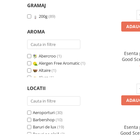
GRAMAJ
200g
(89)
ADAUG
AROMA
Esenta
Abercroo
(1)
Good Sc
Alergen Free Aromatic
(1)
Whit
Altaire
(1)
Alure
(1)
Amber & White Woods
(1)
LOCATII
Anti Insecte Sparkling Repelent
(1)
Anti-Tobacco
(1)
ADAUG
Aqua di Giorgio
(1)
Aeroporturi
(30)
Arabian Roses
(1)
Barbershop
(10)
Banana Pop !
(1)
Baruri de lux
(19)
Esenta
Barber Club Supreme
(1)
Good Sce
Baruri pe plajă
(3)
Biscuit & Cupcake
(1)
V