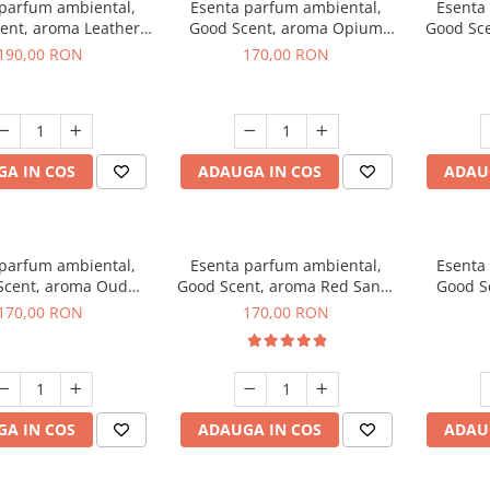
 parfum ambiental,
Esenta parfum ambiental,
Esenta
ent, aroma Leather
Good Scent, aroma Opium
Good Sc
uscano, 200 g
Oriental, 200 g
Fresh
190,00 RON
170,00 RON
A IN COS
ADAUGA IN COS
ADAU
 parfum ambiental,
Esenta parfum ambiental,
Esenta
Scent, aroma Oud
Good Scent, aroma Red Sand,
Good S
Wood, 200 g
200 g
170,00 RON
170,00 RON
A IN COS
ADAUGA IN COS
ADAU