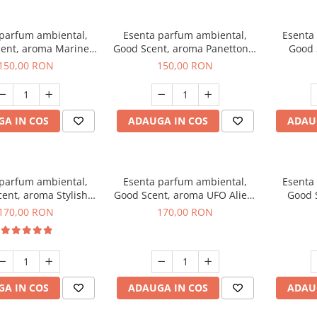
 parfum ambiental,
Esenta parfum ambiental,
Esenta
ent, aroma Marine
Good Scent, aroma Panettone,
Good 
reeze, 200 g
200 g
G
150,00 RON
150,00 RON
A IN COS
ADAUGA IN COS
ADAU
 parfum ambiental,
Esenta parfum ambiental,
Esenta
ent, aroma Stylish
Good Scent, aroma UFO Alien,
Good 
Boss, 200 g
200 g
170,00 RON
170,00 RON
A IN COS
ADAUGA IN COS
ADAU