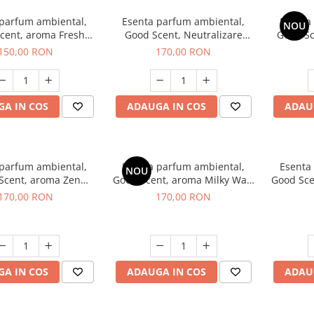
 parfum ambiental,
Esenta parfum ambiental,
Esenta
NOU
cent, aroma Fresh
Good Scent, Neutralizare
Good S
Aqua, 200 g
Mirosuri Air Power, 200 g
S
150,00 RON
170,00 RON
A IN COS
ADAUGA IN COS
ADAU
 parfum ambiental,
Esenta parfum ambiental,
Esenta
NOU
Scent, aroma Zen
Good Scent, aroma Milky Way,
Good Sce
arden, 200 g
200 g
170,00 RON
170,00 RON
A IN COS
ADAUGA IN COS
ADAU