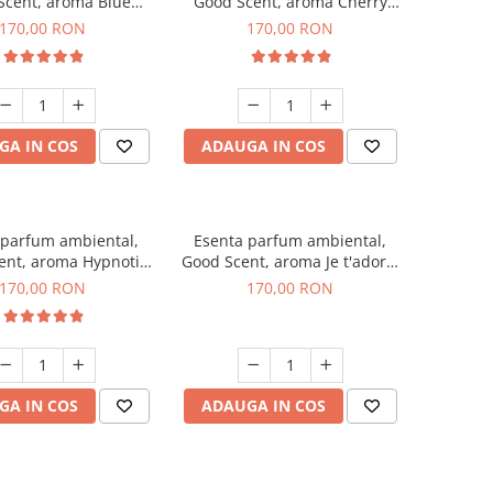
Scent, aroma Blue
Good Scent, aroma Cherry
hanell, 200 g
Kisses, 200 g
170,00 RON
170,00 RON
GA IN COS
ADAUGA IN COS
 parfum ambiental,
Esenta parfum ambiental,
ent, aroma Hypnotic
Good Scent, aroma Je t'adore,
Eyes, 200 g
200 g
170,00 RON
170,00 RON
GA IN COS
ADAUGA IN COS