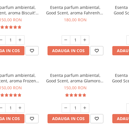
 parfum ambiental,
Esenta parfum ambiental,
Esenta
nt, aroma Biscuit's
Good Scent, aroma Fahrenhait
Good Sc
Toffee, 200 g
DIO, 200 g
150,00 RON
180,00 RON
A IN COS
ADAUGA IN COS
ADAU
 parfum ambiental,
Esenta parfum ambiental,
Esenta
ent, aroma Frozen
Good Scent, aroma Glamorous
Good Sce
puccino, 200 g
Musc & Talc, 200 g
Bla
150,00 RON
150,00 RON
A IN COS
ADAUGA IN COS
ADAU