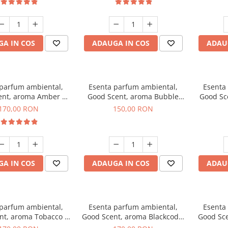
A IN COS
ADAUGA IN COS
ADAU
 parfum ambiental,
Esenta parfum ambiental,
Esenta
ent, aroma Amber &
Good Scent, aroma Bubble
Good Sc
e Woods, 200 g
Gum, 200 g
170,00 RON
150,00 RON
A IN COS
ADAUGA IN COS
ADAU
 parfum ambiental,
Esenta parfum ambiental,
Esenta
nt, aroma Tobacco &
Good Scent, aroma Blackcode,
Good Sce
anilla, 200 g
200 g