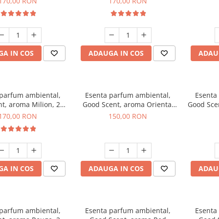
170,00 RON
170,00 RON
A IN COS
ADAUGA IN COS
ADAU
 parfum ambiental,
Esenta parfum ambiental,
Esenta
t, aroma Milion, 200
Good Scent, aroma Oriental
Good Sce
g
Amber, 200 g
170,00 RON
150,00 RON
A IN COS
ADAUGA IN COS
ADAU
 parfum ambiental,
Esenta parfum ambiental,
Esenta