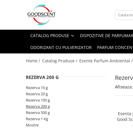
Catalog Produse
Dispozitive de Parfumare Ambientală
Esente Parfum Ambiental
Pachete Promo
Auto
Mostre
CATALOG PRODUSE
DISPOZITIVE DE PARFUMA
Dispozitive de Parfumare
Rezidențiale
Rezerva 10 g
Ambientală
ODORIZANT CU PULVERIZATOR
PARFUM CONCEN
Comerciale
Rezerva 20 g
Esente Parfum Ambiental
Industriale (HVAC)
Rezerva 100 g
Home /
Catalog Produse /
Esente Parfum Ambiental 
Rezerve Spray Good Scent
Rezerva 200 g
Odorizant cu Pulverizator
Rezerv
REZERVA 200 G
Rezerva 500 g
Parfum Concentrat Rufe
Afiseaza:
Rezerva 1 Kg
Rezerva 10 g
Site Pisoar
Rezerva 20 g
Rezerva 100 g
Rezerva 200 g
Rezerva 500 g
Esenta
Rezerva 1 Kg
Good Sc
Mostre