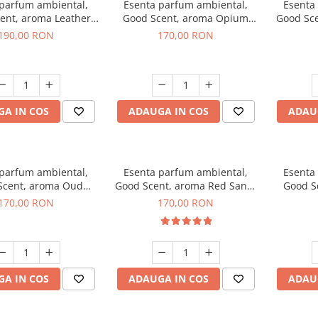
 parfum ambiental,
Esenta parfum ambiental,
Esenta
ent, aroma Leather
Good Scent, aroma Opium
Good Sc
uscano, 200 g
Oriental, 200 g
Fresh
190,00 RON
170,00 RON
A IN COS
ADAUGA IN COS
ADAU
 parfum ambiental,
Esenta parfum ambiental,
Esenta
Scent, aroma Oud
Good Scent, aroma Red Sand,
Good S
Wood, 200 g
200 g
170,00 RON
170,00 RON
A IN COS
ADAUGA IN COS
ADAU