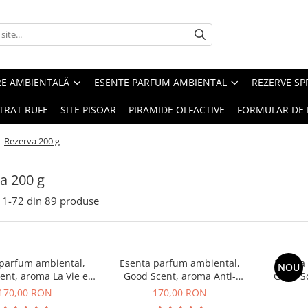
RE AMBIENTALĂ
ESENTE PARFUM AMBIENTAL
REZERVE S
TRAT RUFE
SITE PISOAR
PIRAMIDE OLFACTIVE
FORMULAR DE 
/
Rezerva 200 g
a 200 g
1-
72
din
89
produse
 parfum ambiental,
Esenta parfum ambiental,
Esenta
NOU
ent, aroma La Vie e
Good Scent, aroma Anti-
Good S
Belle, 200 g
Tobacco, 200 g
170,00 RON
170,00 RON