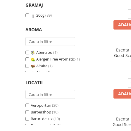
GRAMAJ
200g
(89)
ADAUG
AROMA
Esenta
Abercroo
(1)
Good Sc
Alergen Free Aromatic
(1)
Whit
Altaire
(1)
Alure
(1)
Amber & White Woods
(1)
LOCATII
Anti Insecte Sparkling Repelent
(1)
Anti-Tobacco
(1)
ADAUG
Aqua di Giorgio
(1)
Aeroporturi
(30)
Arabian Roses
(1)
Barbershop
(10)
Banana Pop !
(1)
Baruri de lux
(19)
Esenta
Barber Club Supreme
(1)
Good Sce
Baruri pe plajă
(3)
Biscuit & Cupcake
(1)
V