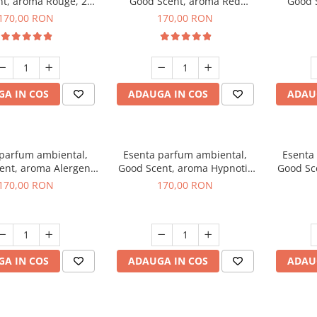
t, aroma Rouge, 200
Good Scent, aroma Red
Good 
g
Sequoia, 200 g
C
170,00 RON
170,00 RON
A IN COS
ADAUGA IN COS
ADAU
 parfum ambiental,
Esenta parfum ambiental,
Esenta
ent, aroma Alergen
Good Scent, aroma Hypnotic
Good Sc
o2 Aromatic, 200 g
Jasmine, 200 g
170,00 RON
170,00 RON
A IN COS
ADAUGA IN COS
ADAU