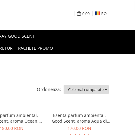
0,00
RO
PRAY GOOD SCENT
RETUR
PACHETE PROMO
Ordoneaza:
 parfum ambiental,
Esenta parfum ambiental,
cent, aroma Ocean,
Good Scent, aroma Aqua di
200 g
Giorgio, 200 g
180,00 RON
170,00 RON