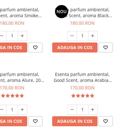
 parfum ambiental,
Esenta parfum ambiental,
NOU
cent, aroma Smoked
Good Scent, aroma Black
affron, 200 g
Enigma, 200 g
180,00 RON
180,00 RON
GA IN COS
ADAUGA IN COS
 parfum ambiental,
Esenta parfum ambiental,
nt, aroma Alure, 200
Good Scent, aroma Arabian
g
Roses, 200 g
170,00 RON
170,00 RON
GA IN COS
ADAUGA IN COS