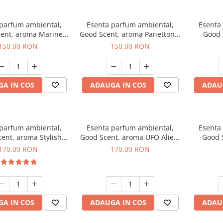
 parfum ambiental,
Esenta parfum ambiental,
Esenta
ent, aroma Marine
Good Scent, aroma Panettone,
Good 
reeze, 200 g
200 g
G
150,00 RON
150,00 RON
A IN COS
ADAUGA IN COS
ADAU
 parfum ambiental,
Esenta parfum ambiental,
Esenta
ent, aroma Stylish
Good Scent, aroma UFO Alien,
Good 
Boss, 200 g
200 g
170,00 RON
170,00 RON
A IN COS
ADAUGA IN COS
ADAU