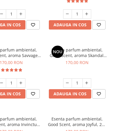
GA IN COS
ADAUGA IN COS
 parfum ambiental,
Esenta parfum ambiental,
NOU
ent, aroma Savvage,
Good Scent, aroma Skandal,
200 g
200 g
170,00 RON
170,00 RON
GA IN COS
ADAUGA IN COS
 parfum ambiental,
Esenta parfum ambiental,
nt, aroma Invinctus,
Good Scent, aroma Joyful, 200
200 g
g