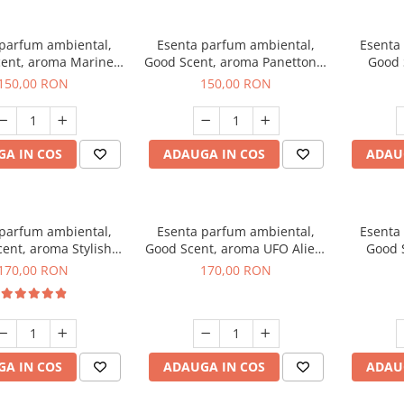
 parfum ambiental,
Esenta parfum ambiental,
Esenta
ent, aroma Marine
Good Scent, aroma Panettone,
Good 
reeze, 200 g
200 g
G
150,00 RON
150,00 RON
A IN COS
ADAUGA IN COS
ADAU
 parfum ambiental,
Esenta parfum ambiental,
Esenta
ent, aroma Stylish
Good Scent, aroma UFO Alien,
Good 
Boss, 200 g
200 g
170,00 RON
170,00 RON
A IN COS
ADAUGA IN COS
ADAU