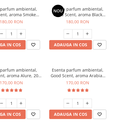
 parfum ambiental,
Esenta parfum ambiental,
NOU
cent, aroma Smoked
Good Scent, aroma Black
affron, 200 g
Enigma, 200 g
180,00 RON
180,00 RON
GA IN COS
ADAUGA IN COS
 parfum ambiental,
Esenta parfum ambiental,
nt, aroma Alure, 200
Good Scent, aroma Arabian
g
Roses, 200 g
170,00 RON
170,00 RON
GA IN COS
ADAUGA IN COS