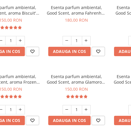
 parfum ambiental,
Esenta parfum ambiental,
Esenta
nt, aroma Biscuit's
Good Scent, aroma Fahrenhait
Good Sc
Toffee, 200 g
DIO, 200 g
150,00 RON
180,00 RON
A IN COS
ADAUGA IN COS
ADAU
 parfum ambiental,
Esenta parfum ambiental,
Esenta
ent, aroma Frozen
Good Scent, aroma Glamorous
Good Sce
puccino, 200 g
Musc & Talc, 200 g
Bla
150,00 RON
150,00 RON
A IN COS
ADAUGA IN COS
ADAU