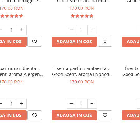
t, aroma Rouge, 200
Good Scent, aroma Red
Good 
g
Sequoia, 200 g
C
170,00 RON
170,00 RON
A IN COS
ADAUGA IN COS
ADAU
 parfum ambiental,
Esenta parfum ambiental,
Esenta
ent, aroma Alergen
Good Scent, aroma Hypnotic
Good Sc
o2 Aromatic, 200 g
Jasmine, 200 g
170,00 RON
170,00 RON
A IN COS
ADAUGA IN COS
ADAU