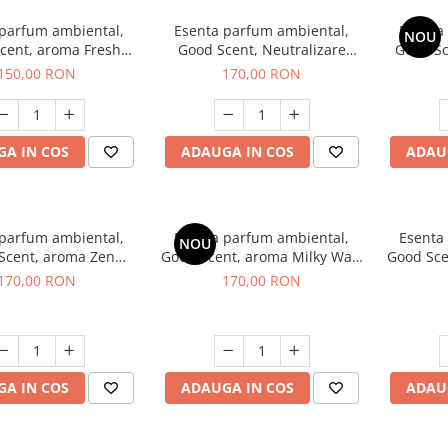
 parfum ambiental,
Esenta parfum ambiental,
Esenta
NOU
cent, aroma Fresh
Good Scent, Neutralizare
Good S
Aqua, 200 g
Mirosuri Air Power, 200 g
S
150,00 RON
170,00 RON
A IN COS
ADAUGA IN COS
ADAU
 parfum ambiental,
Esenta parfum ambiental,
Esenta
NOU
Scent, aroma Zen
Good Scent, aroma Milky Way,
Good Sce
arden, 200 g
200 g
170,00 RON
170,00 RON
A IN COS
ADAUGA IN COS
ADAU