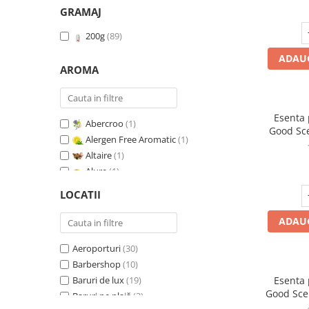
GRAMAJ
200g
(89)
ADAUG
AROMA
Esenta
Abercroo
(1)
Good Sc
Alergen Free Aromatic
(1)
Whit
Altaire
(1)
Alure
(1)
Amber & White Woods
(1)
LOCATII
Anti Insecte Sparkling Repelent
(1)
Anti-Tobacco
(1)
ADAUG
Aqua di Giorgio
(1)
Aeroporturi
(30)
Arabian Roses
(1)
Barbershop
(10)
Banana Pop !
(1)
Baruri de lux
(19)
Esenta
Barber Club Supreme
(1)
Good Sce
Baruri pe plajă
(3)
Biscuit & Cupcake
(1)
V