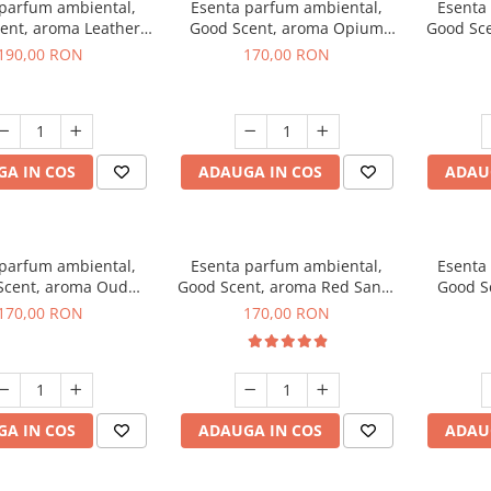
 parfum ambiental,
Esenta parfum ambiental,
Esenta
ent, aroma Leather
Good Scent, aroma Opium
Good Sc
uscano, 200 g
Oriental, 200 g
Fresh
190,00 RON
170,00 RON
A IN COS
ADAUGA IN COS
ADAU
 parfum ambiental,
Esenta parfum ambiental,
Esenta
Scent, aroma Oud
Good Scent, aroma Red Sand,
Good S
Wood, 200 g
200 g
170,00 RON
170,00 RON
A IN COS
ADAUGA IN COS
ADAU