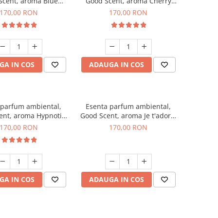
Scent, aroma Blue
Good Scent, aroma Cherry
hanell, 200 g
Kisses, 200 g
170,00 RON
170,00 RON
GA IN COS
ADAUGA IN COS
 parfum ambiental,
Esenta parfum ambiental,
ent, aroma Hypnotic
Good Scent, aroma Je t'adore,
Eyes, 200 g
200 g
170,00 RON
170,00 RON
GA IN COS
ADAUGA IN COS