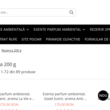
RE AMBIENTALĂ
ESENTE PARFUM AMBIENTAL
REZERVE S
TRAT RUFE
SITE PISOAR
PIRAMIDE OLFACTIVE
FORMULAR DE 
/
Rezerva 200 g
a 200 g
1-
72
din
89
produse
 parfum ambiental,
Esenta parfum ambiental,
Esenta
NOU
ent, aroma La Vie e
Good Scent, aroma Anti-
Good S
Belle, 200 g
Tobacco, 200 g
170,00 RON
170,00 RON