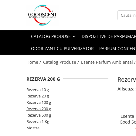
Catalog Produse
Dispozitive de Parfumare Ambientală
Esente Parfum Ambiental
Pachete Promo
Auto
Mostre
CATALOG PRODUSE
DISPOZITIVE DE PARFUMA
Dispozitive de Parfumare
Rezidențiale
Rezerva 10 g
Ambientală
ODORIZANT CU PULVERIZATOR
PARFUM CONCEN
Comerciale
Rezerva 20 g
Esente Parfum Ambiental
Industriale (HVAC)
Rezerva 100 g
Home /
Catalog Produse /
Esente Parfum Ambiental 
Rezerve Spray Good Scent
Rezerva 200 g
Odorizant cu Pulverizator
Rezerv
REZERVA 200 G
Rezerva 500 g
Parfum Concentrat Rufe
Afiseaza:
Rezerva 1 Kg
Rezerva 10 g
Site Pisoar
Rezerva 20 g
Rezerva 100 g
Rezerva 200 g
Rezerva 500 g
Esenta
Rezerva 1 Kg
Good Sc
Mostre