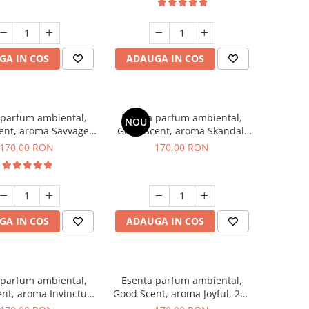
GA IN COS
ADAUGA IN COS
 parfum ambiental,
Esenta parfum ambiental,
NOU
ent, aroma Savvage,
Good Scent, aroma Skandal,
200 g
200 g
170,00 RON
170,00 RON
GA IN COS
ADAUGA IN COS
 parfum ambiental,
Esenta parfum ambiental,
nt, aroma Invinctus,
Good Scent, aroma Joyful, 200
200 g
g