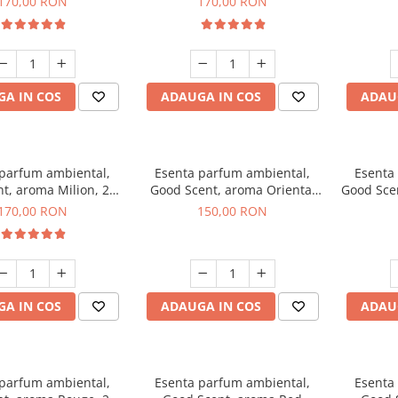
170,00 RON
170,00 RON
A IN COS
ADAUGA IN COS
ADAU
 parfum ambiental,
Esenta parfum ambiental,
Esenta
t, aroma Milion, 200
Good Scent, aroma Oriental
Good Sce
g
Amber, 200 g
170,00 RON
150,00 RON
A IN COS
ADAUGA IN COS
ADAU
 parfum ambiental,
Esenta parfum ambiental,
Esenta