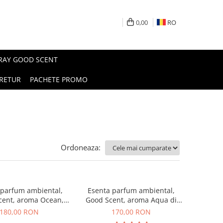
0,00
RO
PRAY GOOD SCENT
RETUR
PACHETE PROMO
Ordoneaza:
 parfum ambiental,
Esenta parfum ambiental,
cent, aroma Ocean,
Good Scent, aroma Aqua di
200 g
Giorgio, 200 g
180,00 RON
170,00 RON