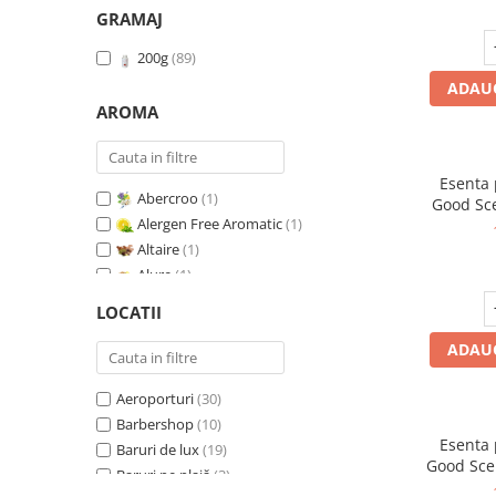
GRAMAJ
200g
(89)
ADAUG
AROMA
Esenta
Abercroo
(1)
Good Sc
Alergen Free Aromatic
(1)
Whit
Altaire
(1)
Alure
(1)
Amber & White Woods
(1)
LOCATII
Anti Insecte Sparkling Repelent
(1)
ADAUG
Anti-Tobacco
(1)
Aqua di Giorgio
(1)
Aeroporturi
(30)
Arabian Roses
(1)
Barbershop
(10)
Banana Pop !
(1)
Esenta
Baruri de lux
(19)
Barber Club Supreme
(1)
Good Sce
Baruri pe plajă
(3)
Biscuit & Cupcake
(1)
V