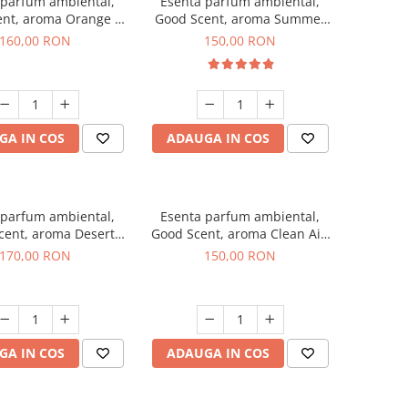
 parfum ambiental,
Esenta parfum ambiental,
ent, aroma Orange &
Good Scent, aroma Summer
 Cinnamon, 200 g
Melon, 200 g
160,00 RON
150,00 RON
GA IN COS
ADAUGA IN COS
 parfum ambiental,
Esenta parfum ambiental,
cent, aroma Desert
Good Scent, aroma Clean Air,
Dunes, 200 g
200 g
170,00 RON
150,00 RON
GA IN COS
ADAUGA IN COS