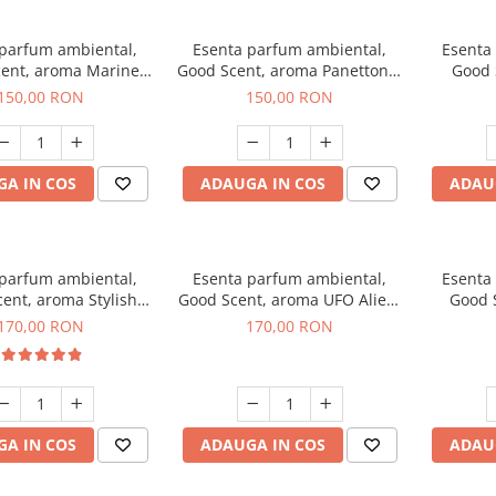
 parfum ambiental,
Esenta parfum ambiental,
Esenta
ent, aroma Marine
Good Scent, aroma Panettone,
Good 
reeze, 200 g
200 g
G
150,00 RON
150,00 RON
A IN COS
ADAUGA IN COS
ADAU
 parfum ambiental,
Esenta parfum ambiental,
Esenta
ent, aroma Stylish
Good Scent, aroma UFO Alien,
Good 
Boss, 200 g
200 g
170,00 RON
170,00 RON
A IN COS
ADAUGA IN COS
ADAU