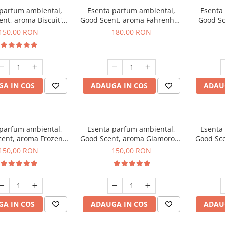
 parfum ambiental,
Esenta parfum ambiental,
Esenta
nt, aroma Biscuit's
Good Scent, aroma Fahrenhait
Good Sc
Toffee, 200 g
DIO, 200 g
150,00 RON
180,00 RON
A IN COS
ADAUGA IN COS
ADAU
 parfum ambiental,
Esenta parfum ambiental,
Esenta
ent, aroma Frozen
Good Scent, aroma Glamorous
Good Sce
puccino, 200 g
Musc & Talc, 200 g
Bla
150,00 RON
150,00 RON
A IN COS
ADAUGA IN COS
ADAU