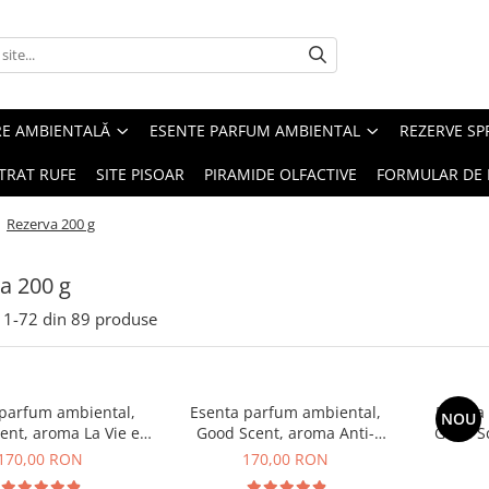
RE AMBIENTALĂ
ESENTE PARFUM AMBIENTAL
REZERVE S
TRAT RUFE
SITE PISOAR
PIRAMIDE OLFACTIVE
FORMULAR DE 
/
Rezerva 200 g
a 200 g
1-
72
din
89
produse
 parfum ambiental,
Esenta parfum ambiental,
Esenta
NOU
ent, aroma La Vie e
Good Scent, aroma Anti-
Good S
Belle, 200 g
Tobacco, 200 g
170,00 RON
170,00 RON