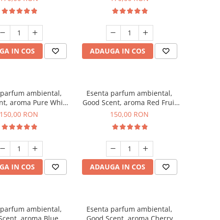
GA IN COS
ADAUGA IN COS
 parfum ambiental,
Esenta parfum ambiental,
nt, aroma Pure White
Good Scent, aroma Red Fruit
Musc, 200 g
Bubble, 200 g
150,00 RON
150,00 RON
GA IN COS
ADAUGA IN COS
 parfum ambiental,
Esenta parfum ambiental,
Scent, aroma Blue
Good Scent, aroma Cherry