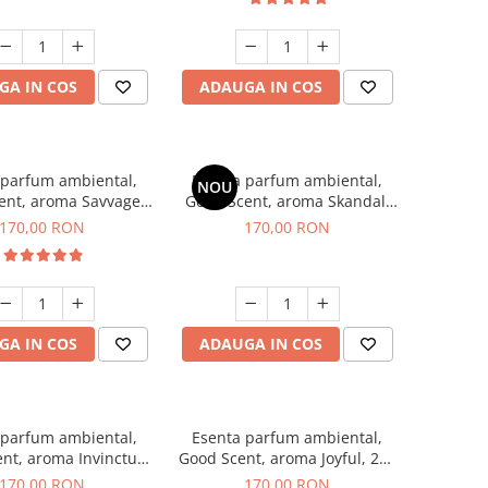
GA IN COS
ADAUGA IN COS
 parfum ambiental,
Esenta parfum ambiental,
NOU
ent, aroma Savvage,
Good Scent, aroma Skandal,
200 g
200 g
170,00 RON
170,00 RON
GA IN COS
ADAUGA IN COS
 parfum ambiental,
Esenta parfum ambiental,
nt, aroma Invinctus,
Good Scent, aroma Joyful, 200
200 g
g
170,00 RON
170,00 RON