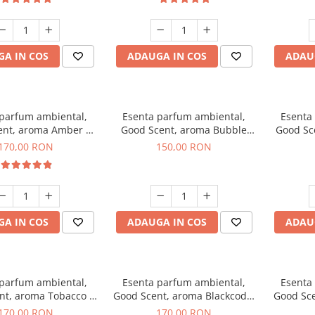
A IN COS
ADAUGA IN COS
ADAU
 parfum ambiental,
Esenta parfum ambiental,
Esenta
ent, aroma Amber &
Good Scent, aroma Bubble
Good Sc
e Woods, 200 g
Gum, 200 g
170,00 RON
150,00 RON
A IN COS
ADAUGA IN COS
ADAU
 parfum ambiental,
Esenta parfum ambiental,
Esenta
nt, aroma Tobacco &
Good Scent, aroma Blackcode,
Good Sce
anilla, 200 g
200 g
170,00 RON
170,00 RON