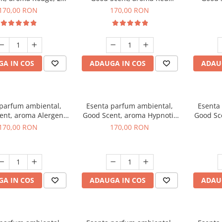
g
Sequoia, 200 g
C
170,00 RON
170,00 RON
A IN COS
ADAUGA IN COS
ADAU
 parfum ambiental,
Esenta parfum ambiental,
Esenta
ent, aroma Alergen
Good Scent, aroma Hypnotic
Good Sc
o2 Aromatic, 200 g
Jasmine, 200 g
170,00 RON
170,00 RON
A IN COS
ADAUGA IN COS
ADAU