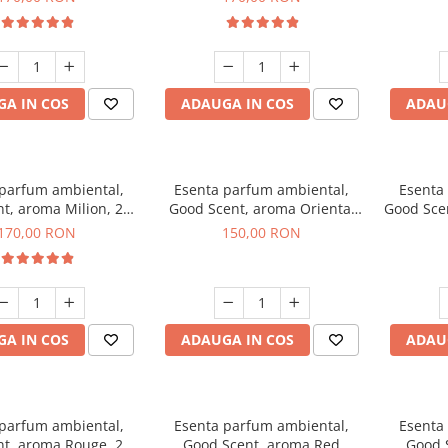
A IN COS
ADAUGA IN COS
ADAU
 parfum ambiental,
Esenta parfum ambiental,
Esenta
t, aroma Milion, 200
Good Scent, aroma Oriental
Good Sce
g
Amber, 200 g
170,00 RON
150,00 RON
A IN COS
ADAUGA IN COS
ADAU
 parfum ambiental,
Esenta parfum ambiental,
Esenta
t, aroma Rouge, 200
Good Scent, aroma Red
Good 