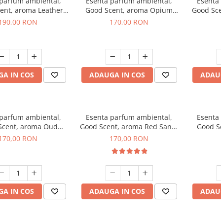
 parfum ambiental,
Esenta parfum ambiental,
Esenta
ent, aroma Leather
Good Scent, aroma Opium
Good Sc
uscano, 200 g
Oriental, 200 g
Fresh
190,00 RON
170,00 RON
A IN COS
ADAUGA IN COS
ADAU
 parfum ambiental,
Esenta parfum ambiental,
Esenta
Scent, aroma Oud
Good Scent, aroma Red Sand,
Good S
Wood, 200 g
200 g
170,00 RON
170,00 RON
A IN COS
ADAUGA IN COS
ADAU