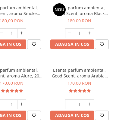
 parfum ambiental,
Esenta parfum ambiental,
NOU
cent, aroma Smoked
Good Scent, aroma Black
affron, 200 g
Enigma, 200 g
180,00 RON
180,00 RON
GA IN COS
ADAUGA IN COS
 parfum ambiental,
Esenta parfum ambiental,
nt, aroma Alure, 200
Good Scent, aroma Arabian
g
Roses, 200 g
170,00 RON
170,00 RON
GA IN COS
ADAUGA IN COS