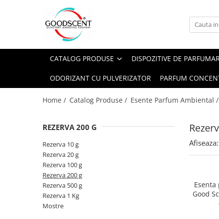
Catalog Produse
Dispozitive de Parfumare Ambientală
Esente Parfum Ambiental
Pachete Promo
Auto
Mostre
CATALOG PRODUSE
DISPOZITIVE DE PARFUMA
Dispozitive de Parfumare
Rezidențiale
Rezerva 10 g
Ambientală
ODORIZANT CU PULVERIZATOR
PARFUM CONCEN
Comerciale
Rezerva 20 g
Esente Parfum Ambiental
Industriale (HVAC)
Rezerva 100 g
Home /
Catalog Produse /
Esente Parfum Ambiental 
Rezerve Spray Good Scent
Rezerva 200 g
Odorizant cu Pulverizator
Rezerv
REZERVA 200 G
Rezerva 500 g
Parfum Concentrat Rufe
Afiseaza:
Rezerva 1 Kg
Rezerva 10 g
Site Pisoar
Rezerva 20 g
Rezerva 100 g
Rezerva 200 g
Esenta
Rezerva 500 g
Good Sc
Rezerva 1 Kg
Mostre