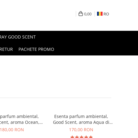
0,00
RO
PRAY GOOD SCENT
RETUR
PACHETE PROMO
 parfum ambiental,
Esenta parfum ambiental,
cent, aroma Ocean,
Good Scent, aroma Aqua di
200 g
Giorgio, 200 g
180,00 RON
170,00 RON