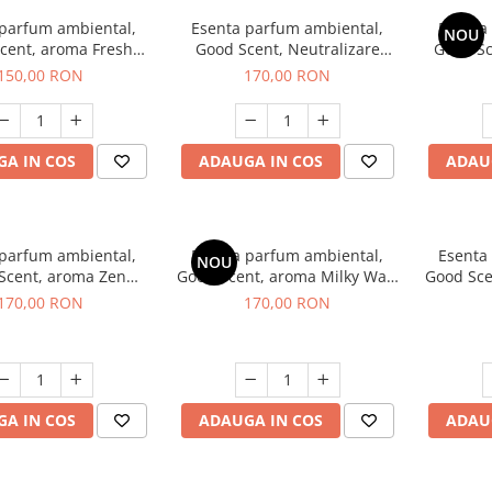
 parfum ambiental,
Esenta parfum ambiental,
Esenta
NOU
cent, aroma Fresh
Good Scent, Neutralizare
Good S
Aqua, 200 g
Mirosuri Air Power, 200 g
S
150,00 RON
170,00 RON
A IN COS
ADAUGA IN COS
ADAU
 parfum ambiental,
Esenta parfum ambiental,
Esenta
NOU
Scent, aroma Zen
Good Scent, aroma Milky Way,
Good Sce
arden, 200 g
200 g
170,00 RON
170,00 RON
A IN COS
ADAUGA IN COS
ADAU