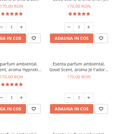
hanell, 200 g
Kisses, 200 g
170,00 RON
170,00 RON
GA IN COS
ADAUGA IN COS
 parfum ambiental,
Esenta parfum ambiental,
ent, aroma Hypnotic
Good Scent, aroma Je t'adore,
Eyes, 200 g
200 g
170,00 RON
170,00 RON
GA IN COS
ADAUGA IN COS