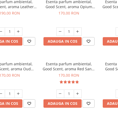
 parfum ambiental,
Esenta parfum ambiental,
Esenta
ent, aroma Leather
Good Scent, aroma Opium
Good Sc
uscano, 200 g
Oriental, 200 g
Fresh
190,00 RON
170,00 RON
A IN COS
ADAUGA IN COS
ADAU
 parfum ambiental,
Esenta parfum ambiental,
Esenta
Scent, aroma Oud
Good Scent, aroma Red Sand,
Good S
Wood, 200 g
200 g
170,00 RON
170,00 RON
A IN COS
ADAUGA IN COS
ADAU