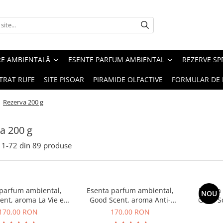
RE AMBIENTALĂ
ESENTE PARFUM AMBIENTAL
REZERVE S
TRAT RUFE
SITE PISOAR
PIRAMIDE OLFACTIVE
FORMULAR DE 
/
Rezerva 200 g
a 200 g
1-
72
din
89
produse
 parfum ambiental,
Esenta parfum ambiental,
Esenta
NOU
ent, aroma La Vie e
Good Scent, aroma Anti-
Good S
Belle, 200 g
Tobacco, 200 g
170,00 RON
170,00 RON