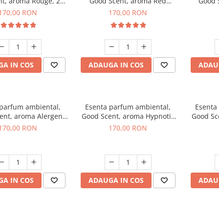
t, aroma Rouge, 200
Good Scent, aroma Red
Good 
g
Sequoia, 200 g
C
170,00 RON
170,00 RON
A IN COS
ADAUGA IN COS
ADAU
 parfum ambiental,
Esenta parfum ambiental,
Esenta
ent, aroma Alergen
Good Scent, aroma Hypnotic
Good Sc
o2 Aromatic, 200 g
Jasmine, 200 g
170,00 RON
170,00 RON
A IN COS
ADAUGA IN COS
ADAU