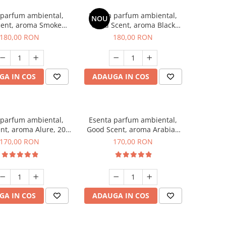
 parfum ambiental,
Esenta parfum ambiental,
NOU
cent, aroma Smoked
Good Scent, aroma Black
affron, 200 g
Enigma, 200 g
180,00 RON
180,00 RON
GA IN COS
ADAUGA IN COS
 parfum ambiental,
Esenta parfum ambiental,
nt, aroma Alure, 200
Good Scent, aroma Arabian
g
Roses, 200 g
170,00 RON
170,00 RON
GA IN COS
ADAUGA IN COS