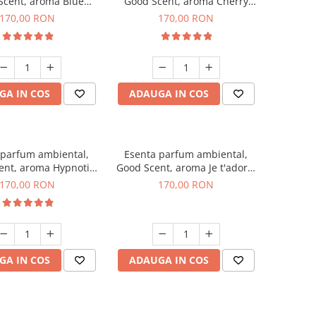
Scent, aroma Blue
Good Scent, aroma Cherry
hanell, 200 g
Kisses, 200 g
170,00 RON
170,00 RON
GA IN COS
ADAUGA IN COS
 parfum ambiental,
Esenta parfum ambiental,
ent, aroma Hypnotic
Good Scent, aroma Je t'adore,
Eyes, 200 g
200 g
170,00 RON
170,00 RON
GA IN COS
ADAUGA IN COS