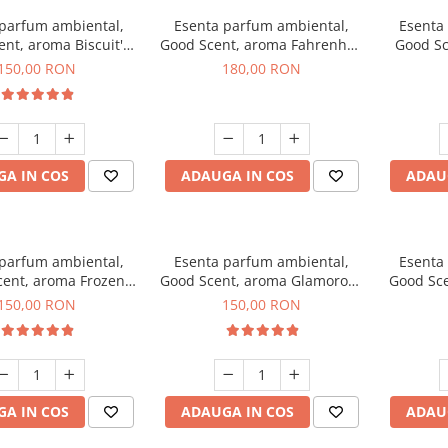
 parfum ambiental,
Esenta parfum ambiental,
Esenta
nt, aroma Biscuit's
Good Scent, aroma Fahrenhait
Good Sc
Toffee, 200 g
DIO, 200 g
150,00 RON
180,00 RON
A IN COS
ADAUGA IN COS
ADAU
 parfum ambiental,
Esenta parfum ambiental,
Esenta
ent, aroma Frozen
Good Scent, aroma Glamorous
Good Sce
puccino, 200 g
Musc & Talc, 200 g
Bla
150,00 RON
150,00 RON
A IN COS
ADAUGA IN COS
ADAU