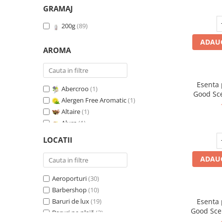
GRAMAJ
200g
(89)
ADAUG
AROMA
Esenta
Abercroo
(1)
Good Sc
Alergen Free Aromatic
(1)
Whit
Altaire
(1)
Alure
(1)
Amber & White Woods
(1)
LOCATII
Anti Insecte Sparkling Repelent
(1)
Anti-Tobacco
(1)
ADAUG
Aqua di Giorgio
(1)
Aeroporturi
(30)
Arabian Roses
(1)
Barbershop
(10)
Banana Pop !
(1)
Baruri de lux
(19)
Esenta
Barber Club Supreme
(1)
Good Sce
Baruri pe plajă
(3)
Biscuit & Cupcake
(1)
V