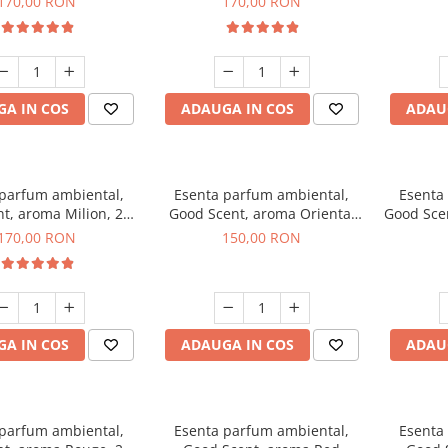
170,00 RON
170,00 RON
A IN COS
ADAUGA IN COS
ADAU
 parfum ambiental,
Esenta parfum ambiental,
Esenta
t, aroma Milion, 200
Good Scent, aroma Oriental
Good Sce
g
Amber, 200 g
170,00 RON
150,00 RON
A IN COS
ADAUGA IN COS
ADAU
 parfum ambiental,
Esenta parfum ambiental,
Esenta