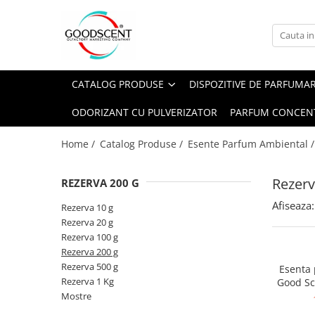
Catalog Produse
Dispozitive de Parfumare Ambientală
Esente Parfum Ambiental
Pachete Promo
Auto
Mostre
CATALOG PRODUSE
DISPOZITIVE DE PARFUMA
Dispozitive de Parfumare
Rezidențiale
Rezerva 10 g
Ambientală
ODORIZANT CU PULVERIZATOR
PARFUM CONCEN
Comerciale
Rezerva 20 g
Esente Parfum Ambiental
Industriale (HVAC)
Rezerva 100 g
Home /
Catalog Produse /
Esente Parfum Ambiental 
Rezerve Spray Good Scent
Rezerva 200 g
Odorizant cu Pulverizator
Rezerv
REZERVA 200 G
Rezerva 500 g
Parfum Concentrat Rufe
Afiseaza:
Rezerva 1 Kg
Rezerva 10 g
Site Pisoar
Rezerva 20 g
Rezerva 100 g
Rezerva 200 g
Rezerva 500 g
Esenta
Rezerva 1 Kg
Good Sc
Mostre