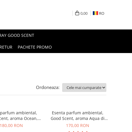
0,00
RO
PRAY GOOD SCENT
RETUR
PACHETE PROMO
Ordoneaza:
 parfum ambiental,
Esenta parfum ambiental,
cent, aroma Ocean,
Good Scent, aroma Aqua di
200 g
Giorgio, 200 g
180,00 RON
170,00 RON