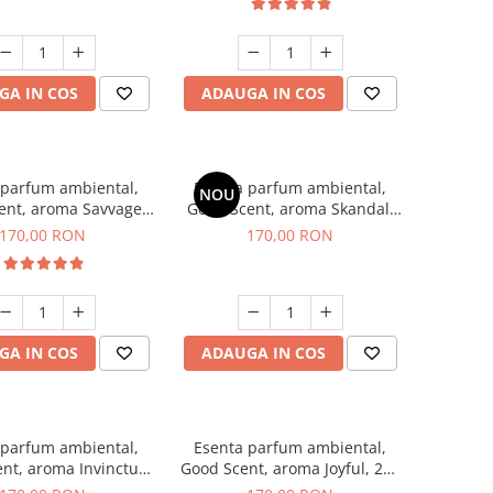
GA IN COS
ADAUGA IN COS
 parfum ambiental,
Esenta parfum ambiental,
NOU
ent, aroma Savvage,
Good Scent, aroma Skandal,
200 g
200 g
170,00 RON
170,00 RON
GA IN COS
ADAUGA IN COS
 parfum ambiental,
Esenta parfum ambiental,
nt, aroma Invinctus,
Good Scent, aroma Joyful, 200
200 g
g