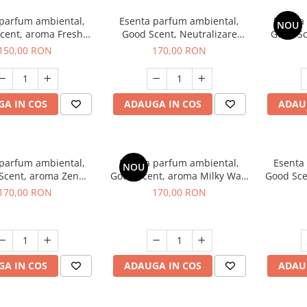
 parfum ambiental,
Esenta parfum ambiental,
Esenta
NOU
cent, aroma Fresh
Good Scent, Neutralizare
Good S
Aqua, 200 g
Mirosuri Air Power, 200 g
S
150,00 RON
170,00 RON
A IN COS
ADAUGA IN COS
ADAU
 parfum ambiental,
Esenta parfum ambiental,
Esenta
NOU
Scent, aroma Zen
Good Scent, aroma Milky Way,
Good Sce
arden, 200 g
200 g
170,00 RON
170,00 RON
A IN COS
ADAUGA IN COS
ADAU