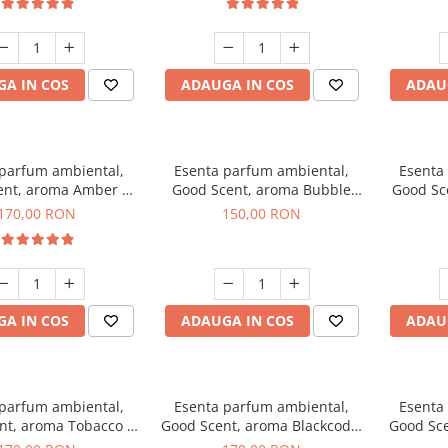
A IN COS
ADAUGA IN COS
ADAU
 parfum ambiental,
Esenta parfum ambiental,
Esenta
ent, aroma Amber &
Good Scent, aroma Bubble
Good Sc
e Woods, 200 g
Gum, 200 g
170,00 RON
150,00 RON
A IN COS
ADAUGA IN COS
ADAU
 parfum ambiental,
Esenta parfum ambiental,
Esenta
nt, aroma Tobacco &
Good Scent, aroma Blackcode,
Good Sce
anilla, 200 g
200 g