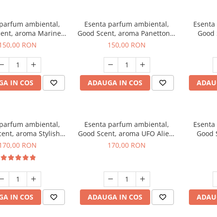
 parfum ambiental,
Esenta parfum ambiental,
Esenta
ent, aroma Marine
Good Scent, aroma Panettone,
Good 
reeze, 200 g
200 g
G
150,00 RON
150,00 RON
A IN COS
ADAUGA IN COS
ADAU
 parfum ambiental,
Esenta parfum ambiental,
Esenta
ent, aroma Stylish
Good Scent, aroma UFO Alien,
Good 
Boss, 200 g
200 g
170,00 RON
170,00 RON
A IN COS
ADAUGA IN COS
ADAU