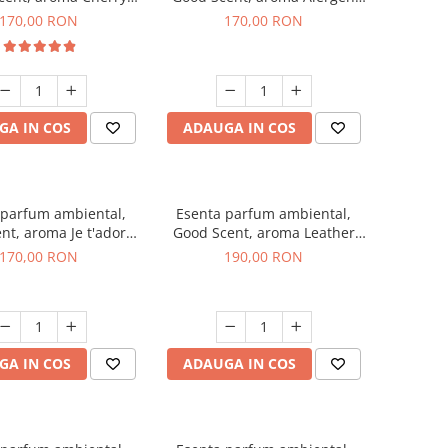
Kisses, 200 g
Free Deo2 Aromatic, 200 g
170,00 RON
170,00 RON
GA IN COS
ADAUGA IN COS
 parfum ambiental,
Esenta parfum ambiental,
nt, aroma Je t'adore,
Good Scent, aroma Leather
200 g
Tuscano, 200 g
170,00 RON
190,00 RON
GA IN COS
ADAUGA IN COS