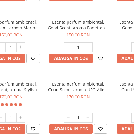
 parfum ambiental,
Esenta parfum ambiental,
Esenta
ent, aroma Marine
Good Scent, aroma Panettone,
Good 
reeze, 200 g
200 g
G
150,00 RON
150,00 RON
A IN COS
ADAUGA IN COS
ADAU
 parfum ambiental,
Esenta parfum ambiental,
Esenta
ent, aroma Stylish
Good Scent, aroma UFO Alien,
Good 
Boss, 200 g
200 g
170,00 RON
170,00 RON
A IN COS
ADAUGA IN COS
ADAU