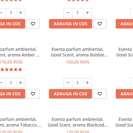
A IN COS
ADAUGA IN COS
ADAU
 parfum ambiental,
Esenta parfum ambiental,
Esenta
ent, aroma Amber &
Good Scent, aroma Bubble
Good Sc
e Woods, 200 g
Gum, 200 g
170,00 RON
150,00 RON
A IN COS
ADAUGA IN COS
ADAU
 parfum ambiental,
Esenta parfum ambiental,
Esenta
nt, aroma Tobacco &
Good Scent, aroma Blackcode,
Good Sce
anilla, 200 g
200 g
170,00 RON
170,00 RON