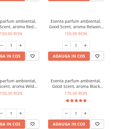
 parfum ambiental,
Esenta parfum ambiental,
Scent, aroma Red
Good Scent, aroma Relaxing
rapes, 200 g
Lavender 200 g
150,00 RON
150,00 RON
GA IN COS
ADAUGA IN COS
 parfum ambiental,
Esenta parfum ambiental,
Scent, aroma Wild
Good Scent, aroma Black
Sailor, 200 g
Orchid, 200 g
150,00 RON
170,00 RON
GA IN COS
ADAUGA IN COS