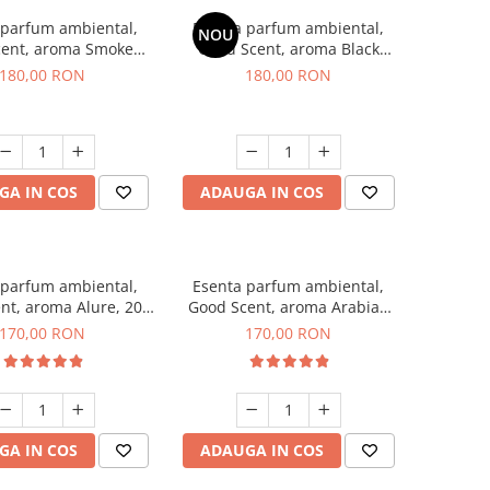
 parfum ambiental,
Esenta parfum ambiental,
NOU
cent, aroma Smoked
Good Scent, aroma Black
affron, 200 g
Enigma, 200 g
180,00 RON
180,00 RON
GA IN COS
ADAUGA IN COS
 parfum ambiental,
Esenta parfum ambiental,
nt, aroma Alure, 200
Good Scent, aroma Arabian
g
Roses, 200 g
170,00 RON
170,00 RON
GA IN COS
ADAUGA IN COS