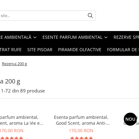
RE AMBIENTALĂ
ESENTE PARFUM AMBIENTAL
REZERVE S
TRAT RUFE
SITE PISOAR
PIRAMIDE OLFACTIVE
FORMULAR DE 
/
Rezerva 200 g
a 200 g
1-
72
din
89
produse
 parfum ambiental,
Esenta parfum ambiental,
Esenta
NOU
ent, aroma La Vie e
Good Scent, aroma Anti-
Good S
Belle, 200 g
Tobacco, 200 g
170,00 RON
170,00 RON