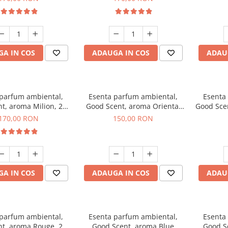
A IN COS
ADAUGA IN COS
ADAU
 parfum ambiental,
Esenta parfum ambiental,
Esenta
t, aroma Milion, 200
Good Scent, aroma Oriental
Good Sce
g
Amber, 200 g
170,00 RON
150,00 RON
A IN COS
ADAUGA IN COS
ADAU
 parfum ambiental,
Esenta parfum ambiental,
Esenta
t, aroma Rouge, 200
Good Scent, aroma Blue
Good S