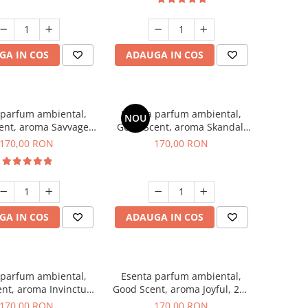
GA IN COS
ADAUGA IN COS
 parfum ambiental,
Esenta parfum ambiental,
NOU
ent, aroma Savvage,
Good Scent, aroma Skandal,
200 g
200 g
170,00 RON
170,00 RON
GA IN COS
ADAUGA IN COS
 parfum ambiental,
Esenta parfum ambiental,
nt, aroma Invinctus,
Good Scent, aroma Joyful, 200
200 g
g
170,00 RON
170,00 RON