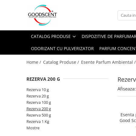
Catalog Produse
Dispozitive de Parfumare Ambientală
Esente Parfum Ambiental
Pachete Promo
Auto
Mostre
CATALOG PRODUSE
DISPOZITIVE DE PARFUMA
Dispozitive de Parfumare
Rezidențiale
Rezerva 10 g
Ambientală
ODORIZANT CU PULVERIZATOR
PARFUM CONCEN
Comerciale
Rezerva 20 g
Esente Parfum Ambiental
Industriale (HVAC)
Rezerva 100 g
Home /
Catalog Produse /
Esente Parfum Ambiental 
Rezerve Spray Good Scent
Rezerva 200 g
Odorizant cu Pulverizator
Rezerv
REZERVA 200 G
Rezerva 500 g
Parfum Concentrat Rufe
Afiseaza:
Rezerva 1 Kg
Rezerva 10 g
Site Pisoar
Rezerva 20 g
Rezerva 100 g
Rezerva 200 g
Esenta
Rezerva 500 g
Good Sc
Rezerva 1 Kg
Mostre