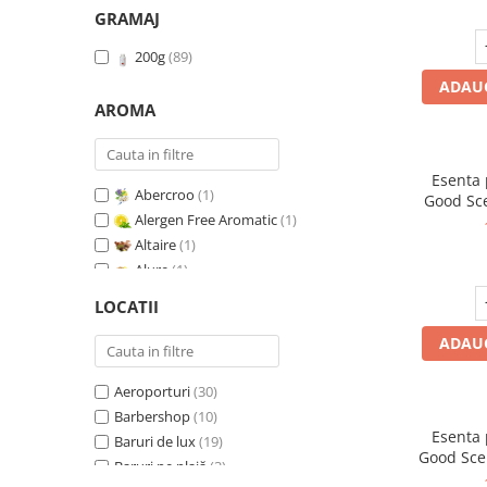
GRAMAJ
200g
(89)
ADAUG
AROMA
Esenta
Abercroo
(1)
Good Sc
Alergen Free Aromatic
(1)
Whit
Altaire
(1)
Alure
(1)
Amber & White Woods
(1)
LOCATII
Anti Insecte Sparkling Repelent
(1)
ADAUG
Anti-Tobacco
(1)
Aqua di Giorgio
(1)
Aeroporturi
(30)
Arabian Roses
(1)
Barbershop
(10)
Banana Pop !
(1)
Esenta
Baruri de lux
(19)
Barber Club Supreme
(1)
Good Sce
Baruri pe plajă
(3)
Biscuit & Cupcake
(1)
V