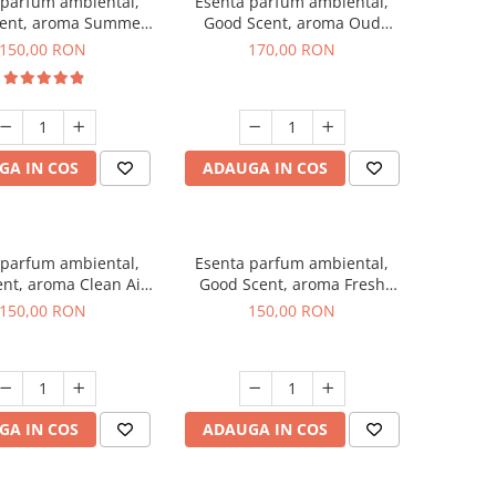
 parfum ambiental,
Esenta parfum ambiental,
ent, aroma Summer
Good Scent, aroma Oud
Melon, 200 g
Wood, 200 g
150,00 RON
170,00 RON
GA IN COS
ADAUGA IN COS
 parfum ambiental,
Esenta parfum ambiental,
nt, aroma Clean Air,
Good Scent, aroma Fresh
200 g
Aqua, 200 g
150,00 RON
150,00 RON
GA IN COS
ADAUGA IN COS