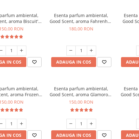
 parfum ambiental,
Esenta parfum ambiental,
Esenta
nt, aroma Biscuit's
Good Scent, aroma Fahrenhait
Good Sc
Toffee, 200 g
DIO, 200 g
150,00 RON
180,00 RON
A IN COS
ADAUGA IN COS
ADAU
 parfum ambiental,
Esenta parfum ambiental,
Esenta
ent, aroma Frozen
Good Scent, aroma Glamorous
Good Sce
puccino, 200 g
Musc & Talc, 200 g
Bla
150,00 RON
150,00 RON
A IN COS
ADAUGA IN COS
ADAU