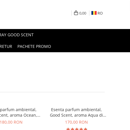
0,00
RO
PRAY GOOD SCENT
RETUR
PACHETE PROMO
 parfum ambiental,
Esenta parfum ambiental,
cent, aroma Ocean,
Good Scent, aroma Aqua di
200 g
Giorgio, 200 g
180,00 RON
170,00 RON