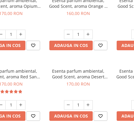
 parfum ambiental,
Esenta parfum ambiental,
Esenta
cent, aroma Opium
Good Scent, aroma Orange &
Good Sc
riental, 200 g
Fresh Cinnamon, 200 g
170,00 RON
160,00 RON
A IN COS
ADAUGA IN COS
ADAU
 parfum ambiental,
Esenta parfum ambiental,
Esenta
nt, aroma Red Sand,
Good Scent, aroma Desert
Good Sce
200 g
Dunes, 200 g
170,00 RON
170,00 RON
A IN COS
ADAUGA IN COS
ADAU