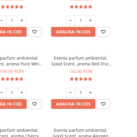
GA IN COS
ADAUGA IN COS
 parfum ambiental,
Esenta parfum ambiental,
nt, aroma Pure White
Good Scent, aroma Red Fruit
Musc, 200 g
Bubble, 200 g
150,00 RON
150,00 RON
GA IN COS
ADAUGA IN COS
 parfum ambiental,
Esenta parfum ambiental,
cent, aroma Cherry
Good Scent, aroma Alergen