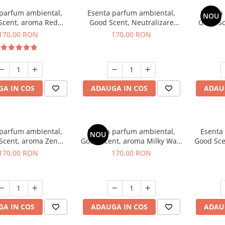
 parfum ambiental,
Esenta parfum ambiental,
Esenta
NOU
Scent, aroma Red
Good Scent, Neutralizare
Good S
equoia, 200 g
Mirosuri Air Power, 200 g
S
170,00 RON
170,00 RON
A IN COS
ADAUGA IN COS
ADAU
 parfum ambiental,
Esenta parfum ambiental,
Esenta
NOU
Scent, aroma Zen
Good Scent, aroma Milky Way,
Good Sce
arden, 200 g
200 g
170,00 RON
170,00 RON
A IN COS
ADAUGA IN COS
ADAU