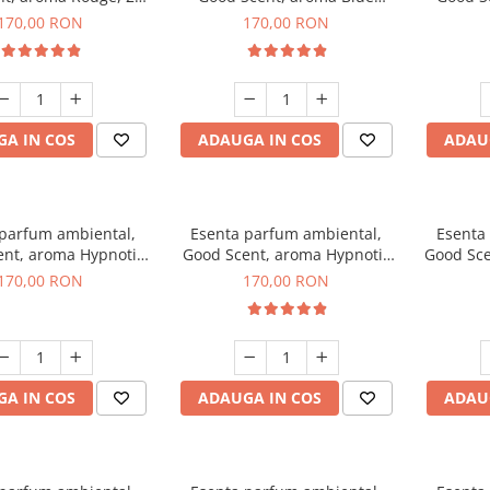
g
Chanell, 200 g
170,00 RON
170,00 RON
A IN COS
ADAUGA IN COS
ADAU
 parfum ambiental,
Esenta parfum ambiental,
Esenta
nt, aroma Hypnotic
Good Scent, aroma Hypnotic
Good Sce
asmine, 200 g
Eyes, 200 g
170,00 RON
170,00 RON
A IN COS
ADAUGA IN COS
ADAU