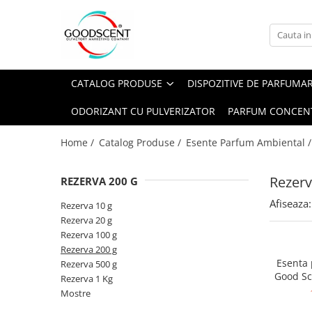
Catalog Produse
Dispozitive de Parfumare Ambientală
Esente Parfum Ambiental
Pachete Promo
Auto
Mostre
CATALOG PRODUSE
DISPOZITIVE DE PARFUMA
Dispozitive de Parfumare
Rezidențiale
Rezerva 10 g
Ambientală
ODORIZANT CU PULVERIZATOR
PARFUM CONCEN
Comerciale
Rezerva 20 g
Esente Parfum Ambiental
Industriale (HVAC)
Rezerva 100 g
Home /
Catalog Produse /
Esente Parfum Ambiental 
Rezerve Spray Good Scent
Rezerva 200 g
Odorizant cu Pulverizator
Rezerv
REZERVA 200 G
Rezerva 500 g
Parfum Concentrat Rufe
Afiseaza:
Rezerva 1 Kg
Rezerva 10 g
Site Pisoar
Rezerva 20 g
Rezerva 100 g
Rezerva 200 g
Esenta
Rezerva 500 g
Good Sc
Rezerva 1 Kg
Mostre