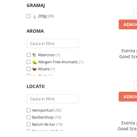
GRAMAJ
200g
(89)
ADAUG
AROMA
Esenta
Abercroo
(1)
Good Sc
Alergen Free Aromatic
(1)
Whit
Altaire
(1)
Alure
(1)
Amber & White Woods
(1)
LOCATII
Anti Insecte Sparkling Repelent
(1)
ADAUG
Anti-Tobacco
(1)
Aqua di Giorgio
(1)
Aeroporturi
(30)
Arabian Roses
(1)
Barbershop
(10)
Banana Pop !
(1)
Esenta
Baruri de lux
(19)
Barber Club Supreme
(1)
Good Sce
Baruri pe plajă
(3)
Biscuit & Cupcake
(1)
V