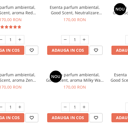
 parfum ambiental,
Esenta parfum ambiental,
Esenta
NOU
Scent, aroma Red
Good Scent, Neutralizare
Good S
equoia, 200 g
Mirosuri Air Power, 200 g
S
170,00 RON
170,00 RON
A IN COS
ADAUGA IN COS
ADAU
 parfum ambiental,
Esenta parfum ambiental,
Esenta
NOU
Scent, aroma Zen
Good Scent, aroma Milky Way,
Good Sce
arden, 200 g
200 g
170,00 RON
170,00 RON
A IN COS
ADAUGA IN COS
ADAU