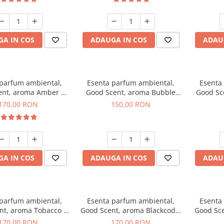
A IN COS
ADAUGA IN COS
ADAU
 parfum ambiental,
Esenta parfum ambiental,
Esenta
ent, aroma Amber &
Good Scent, aroma Bubble
Good Sc
e Woods, 200 g
Gum, 200 g
170,00 RON
150,00 RON
A IN COS
ADAUGA IN COS
ADAU
 parfum ambiental,
Esenta parfum ambiental,
Esenta
nt, aroma Tobacco &
Good Scent, aroma Blackcode,
Good Sce
anilla, 200 g
200 g
170,00 RON
170,00 RON