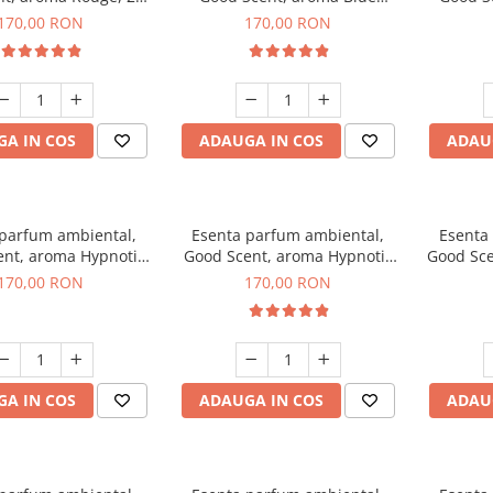
g
Chanell, 200 g
170,00 RON
170,00 RON
A IN COS
ADAUGA IN COS
ADAU
 parfum ambiental,
Esenta parfum ambiental,
Esenta
nt, aroma Hypnotic
Good Scent, aroma Hypnotic
Good Sce
asmine, 200 g
Eyes, 200 g
170,00 RON
170,00 RON
A IN COS
ADAUGA IN COS
ADAU