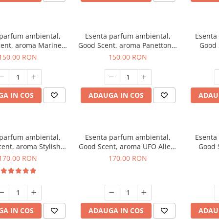
 parfum ambiental,
Esenta parfum ambiental,
Esenta
ent, aroma Marine
Good Scent, aroma Panettone,
Good 
reeze, 200 g
200 g
G
150,00 RON
150,00 RON
A IN COS
ADAUGA IN COS
ADAU
 parfum ambiental,
Esenta parfum ambiental,
Esenta
ent, aroma Stylish
Good Scent, aroma UFO Alien,
Good 
Boss, 200 g
200 g
170,00 RON
170,00 RON
A IN COS
ADAUGA IN COS
ADAU