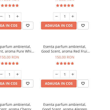
GA IN COS
ADAUGA IN COS
 parfum ambiental,
Esenta parfum ambiental,
nt, aroma Pure White
Good Scent, aroma Red Fruit
Musc, 200 g
Bubble, 200 g
150,00 RON
150,00 RON
GA IN COS
ADAUGA IN COS
 parfum ambiental,
Esenta parfum ambiental,
cent, aroma Cherry
Good Scent, aroma Alergen