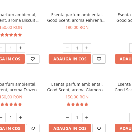
 parfum ambiental,
Esenta parfum ambiental,
Esenta
nt, aroma Biscuit's
Good Scent, aroma Fahrenhait
Good Sc
Toffee, 200 g
DIO, 200 g
150,00 RON
180,00 RON
A IN COS
ADAUGA IN COS
ADAU
 parfum ambiental,
Esenta parfum ambiental,
Esenta
ent, aroma Frozen
Good Scent, aroma Glamorous
Good Sce
puccino, 200 g
Musc & Talc, 200 g
Bla
150,00 RON
150,00 RON
A IN COS
ADAUGA IN COS
ADAU