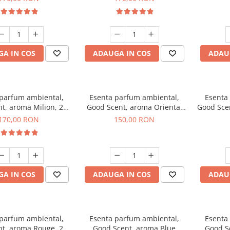
A IN COS
ADAUGA IN COS
ADAU
 parfum ambiental,
Esenta parfum ambiental,
Esenta
t, aroma Milion, 200
Good Scent, aroma Oriental
Good Sce
g
Amber, 200 g
170,00 RON
150,00 RON
A IN COS
ADAUGA IN COS
ADAU
 parfum ambiental,
Esenta parfum ambiental,
Esenta
t, aroma Rouge, 200
Good Scent, aroma Blue
Good S