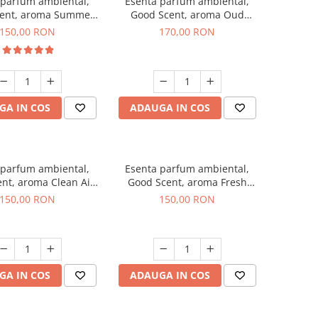
 parfum ambiental,
Esenta parfum ambiental,
ent, aroma Summer
Good Scent, aroma Oud
Melon, 200 g
Wood, 200 g
150,00 RON
170,00 RON
GA IN COS
ADAUGA IN COS
 parfum ambiental,
Esenta parfum ambiental,
nt, aroma Clean Air,
Good Scent, aroma Fresh
200 g
Aqua, 200 g
150,00 RON
150,00 RON
GA IN COS
ADAUGA IN COS