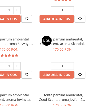
GA IN COS
ADAUGA IN COS
 parfum ambiental,
Esenta parfum ambiental,
NOU
ent, aroma Savvage,
Good Scent, aroma Skandal,
200 g
200 g
170,00 RON
170,00 RON
GA IN COS
ADAUGA IN COS
 parfum ambiental,
Esenta parfum ambiental,
nt, aroma Invinctus,
Good Scent, aroma Joyful, 200
200 g
g
170,00 RON
170,00 RON