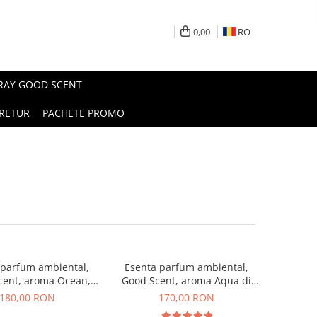
0,00
RO
PRAY GOOD SCENT
RETUR
PACHETE PROMO
 parfum ambiental,
Esenta parfum ambiental,
cent, aroma Ocean,
Good Scent, aroma Aqua di
200 g
Giorgio, 200 g
180,00 RON
170,00 RON