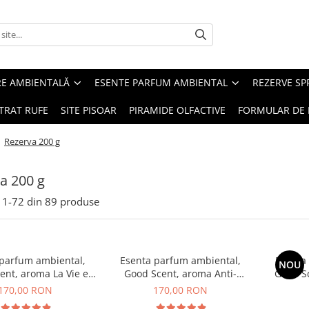
RE AMBIENTALĂ
ESENTE PARFUM AMBIENTAL
REZERVE S
TRAT RUFE
SITE PISOAR
PIRAMIDE OLFACTIVE
FORMULAR DE 
/
Rezerva 200 g
a 200 g
1-
72
din
89
produse
 parfum ambiental,
Esenta parfum ambiental,
Esenta
NOU
ent, aroma La Vie e
Good Scent, aroma Anti-
Good S
Belle, 200 g
Tobacco, 200 g
170,00 RON
170,00 RON