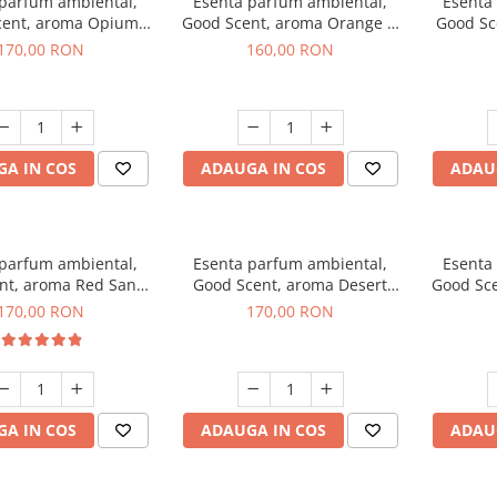
 parfum ambiental,
Esenta parfum ambiental,
Esenta
cent, aroma Opium
Good Scent, aroma Orange &
Good Sc
riental, 200 g
Fresh Cinnamon, 200 g
170,00 RON
160,00 RON
A IN COS
ADAUGA IN COS
ADAU
 parfum ambiental,
Esenta parfum ambiental,
Esenta
nt, aroma Red Sand,
Good Scent, aroma Desert
Good Sce
200 g
Dunes, 200 g
170,00 RON
170,00 RON
A IN COS
ADAUGA IN COS
ADAU