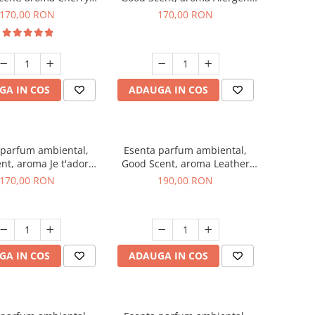
Kisses, 200 g
Free Deo2 Aromatic, 200 g
170,00 RON
170,00 RON
GA IN COS
ADAUGA IN COS
 parfum ambiental,
Esenta parfum ambiental,
nt, aroma Je t'adore,
Good Scent, aroma Leather
200 g
Tuscano, 200 g
170,00 RON
190,00 RON
GA IN COS
ADAUGA IN COS