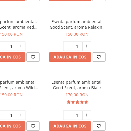
 parfum ambiental,
Esenta parfum ambiental,
Scent, aroma Red
Good Scent, aroma Relaxing
rapes, 200 g
Lavender 200 g
150,00 RON
150,00 RON
GA IN COS
ADAUGA IN COS
 parfum ambiental,
Esenta parfum ambiental,
Scent, aroma Wild
Good Scent, aroma Black
Sailor, 200 g
Orchid, 200 g
150,00 RON
170,00 RON
GA IN COS
ADAUGA IN COS