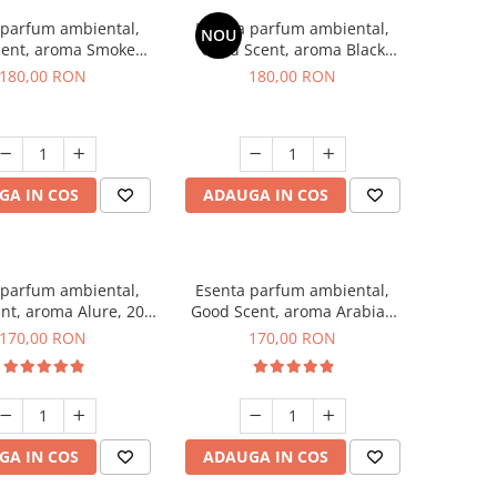
 parfum ambiental,
Esenta parfum ambiental,
NOU
cent, aroma Smoked
Good Scent, aroma Black
affron, 200 g
Enigma, 200 g
180,00 RON
180,00 RON
GA IN COS
ADAUGA IN COS
 parfum ambiental,
Esenta parfum ambiental,
nt, aroma Alure, 200
Good Scent, aroma Arabian
g
Roses, 200 g
170,00 RON
170,00 RON
GA IN COS
ADAUGA IN COS