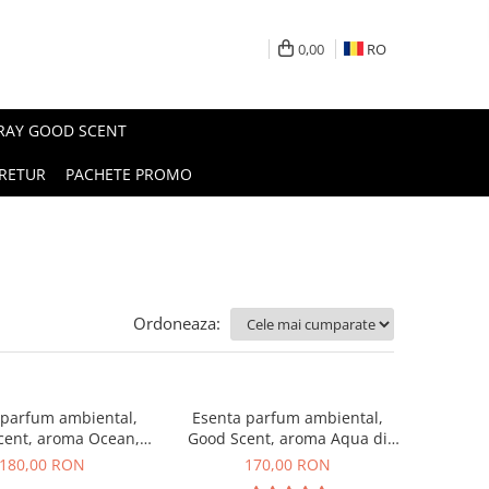
0,00
RO
PRAY GOOD SCENT
RETUR
PACHETE PROMO
Ordoneaza:
 parfum ambiental,
Esenta parfum ambiental,
cent, aroma Ocean,
Good Scent, aroma Aqua di
200 g
Giorgio, 200 g
180,00 RON
170,00 RON