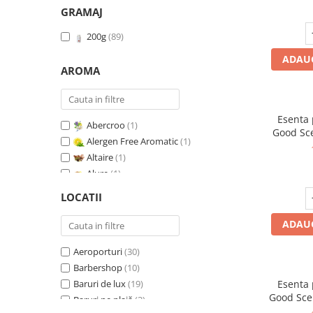
GRAMAJ
200g
(89)
ADAUG
AROMA
Esenta
Abercroo
(1)
Good Sc
Alergen Free Aromatic
(1)
Whit
Altaire
(1)
Alure
(1)
Amber & White Woods
(1)
LOCATII
Anti Insecte Sparkling Repelent
(1)
Anti-Tobacco
(1)
ADAUG
Aqua di Giorgio
(1)
Aeroporturi
(30)
Arabian Roses
(1)
Barbershop
(10)
Banana Pop !
(1)
Baruri de lux
(19)
Esenta
Barber Club Supreme
(1)
Good Sce
Baruri pe plajă
(3)
Biscuit & Cupcake
(1)
V