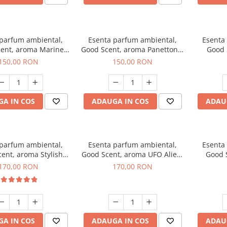
 parfum ambiental,
Esenta parfum ambiental,
Esenta
ent, aroma Marine
Good Scent, aroma Panettone,
Good 
reeze, 200 g
200 g
G
150,00 RON
150,00 RON
A IN COS
ADAUGA IN COS
ADAU
 parfum ambiental,
Esenta parfum ambiental,
Esenta
ent, aroma Stylish
Good Scent, aroma UFO Alien,
Good 
Boss, 200 g
200 g
170,00 RON
170,00 RON
A IN COS
ADAUGA IN COS
ADAU