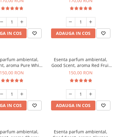
170,00 RON
170,00 RON
GA IN COS
ADAUGA IN COS
 parfum ambiental,
Esenta parfum ambiental,
nt, aroma Pure White
Good Scent, aroma Red Fruit
Musc, 200 g
Bubble, 200 g
150,00 RON
150,00 RON
GA IN COS
ADAUGA IN COS
 parfum ambiental,
Esenta parfum ambiental,