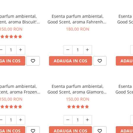
 parfum ambiental,
Esenta parfum ambiental,
Esenta
nt, aroma Biscuit's
Good Scent, aroma Fahrenhait
Good Sc
Toffee, 200 g
DIO, 200 g
150,00 RON
180,00 RON
A IN COS
ADAUGA IN COS
ADAU
 parfum ambiental,
Esenta parfum ambiental,
Esenta
ent, aroma Frozen
Good Scent, aroma Glamorous
Good Sce
puccino, 200 g
Musc & Talc, 200 g
Bla
150,00 RON
150,00 RON
A IN COS
ADAUGA IN COS
ADAU