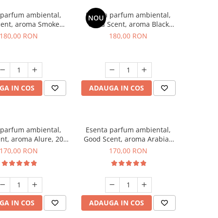
 parfum ambiental,
Esenta parfum ambiental,
NOU
cent, aroma Smoked
Good Scent, aroma Black
affron, 200 g
Enigma, 200 g
180,00 RON
180,00 RON
GA IN COS
ADAUGA IN COS
 parfum ambiental,
Esenta parfum ambiental,
nt, aroma Alure, 200
Good Scent, aroma Arabian
g
Roses, 200 g
170,00 RON
170,00 RON
GA IN COS
ADAUGA IN COS