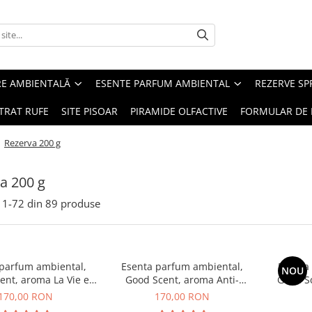
RE AMBIENTALĂ
ESENTE PARFUM AMBIENTAL
REZERVE S
TRAT RUFE
SITE PISOAR
PIRAMIDE OLFACTIVE
FORMULAR DE 
/
Rezerva 200 g
a 200 g
1-
72
din
89
produse
 parfum ambiental,
Esenta parfum ambiental,
Esenta
NOU
ent, aroma La Vie e
Good Scent, aroma Anti-
Good S
Belle, 200 g
Tobacco, 200 g
170,00 RON
170,00 RON