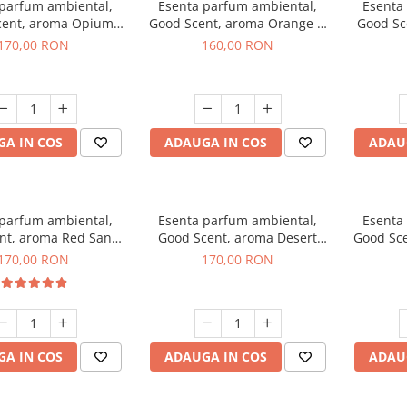
 parfum ambiental,
Esenta parfum ambiental,
Esenta
cent, aroma Opium
Good Scent, aroma Orange &
Good Sc
riental, 200 g
Fresh Cinnamon, 200 g
170,00 RON
160,00 RON
A IN COS
ADAUGA IN COS
ADAU
 parfum ambiental,
Esenta parfum ambiental,
Esenta
nt, aroma Red Sand,
Good Scent, aroma Desert
Good Sce
200 g
Dunes, 200 g
170,00 RON
170,00 RON
A IN COS
ADAUGA IN COS
ADAU