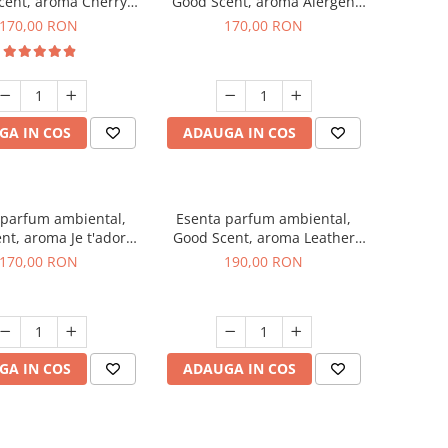
cent, aroma Cherry
Good Scent, aroma Alergen
Kisses, 200 g
Free Deo2 Aromatic, 200 g
170,00 RON
170,00 RON
GA IN COS
ADAUGA IN COS
 parfum ambiental,
Esenta parfum ambiental,
nt, aroma Je t'adore,
Good Scent, aroma Leather
200 g
Tuscano, 200 g
170,00 RON
190,00 RON
GA IN COS
ADAUGA IN COS