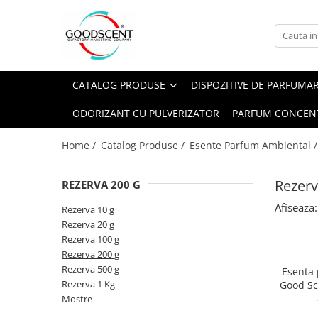
Catalog Produse
Dispozitive de Parfumare Ambientală
Esente Parfum Ambiental
Pachete Promo
Auto
Mostre
CATALOG PRODUSE
DISPOZITIVE DE PARFUMA
Dispozitive de Parfumare
Rezidențiale
Rezerva 10 g
Ambientală
ODORIZANT CU PULVERIZATOR
PARFUM CONCEN
Comerciale
Rezerva 20 g
Esente Parfum Ambiental
Industriale (HVAC)
Rezerva 100 g
Home /
Catalog Produse /
Esente Parfum Ambiental 
Rezerve Spray Good Scent
Rezerva 200 g
Odorizant cu Pulverizator
Rezerv
REZERVA 200 G
Rezerva 500 g
Parfum Concentrat Rufe
Afiseaza:
Rezerva 1 Kg
Rezerva 10 g
Site Pisoar
Rezerva 20 g
Rezerva 100 g
Rezerva 200 g
Rezerva 500 g
Esenta
Rezerva 1 Kg
Good Sc
Mostre