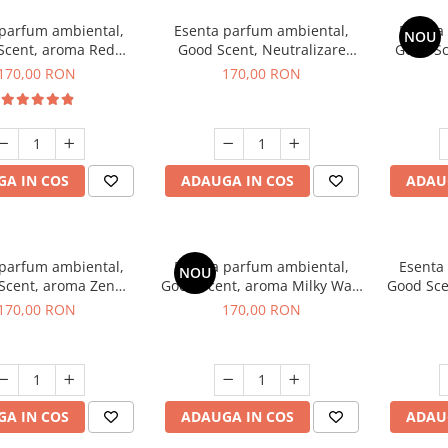
 parfum ambiental,
Esenta parfum ambiental,
Esenta
NOU
Scent, aroma Red
Good Scent, Neutralizare
Good S
equoia, 200 g
Mirosuri Air Power, 200 g
S
170,00 RON
170,00 RON
A IN COS
ADAUGA IN COS
ADAU
 parfum ambiental,
Esenta parfum ambiental,
Esenta
NOU
Scent, aroma Zen
Good Scent, aroma Milky Way,
Good Sce
arden, 200 g
200 g
170,00 RON
170,00 RON
A IN COS
ADAUGA IN COS
ADAU