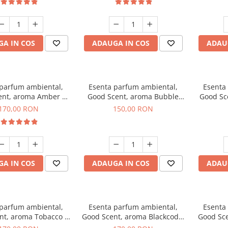
A IN COS
ADAUGA IN COS
ADAU
 parfum ambiental,
Esenta parfum ambiental,
Esenta
ent, aroma Amber &
Good Scent, aroma Bubble
Good Sc
e Woods, 200 g
Gum, 200 g
170,00 RON
150,00 RON
A IN COS
ADAUGA IN COS
ADAU
 parfum ambiental,
Esenta parfum ambiental,
Esenta
nt, aroma Tobacco &
Good Scent, aroma Blackcode,
Good Sce
anilla, 200 g
200 g