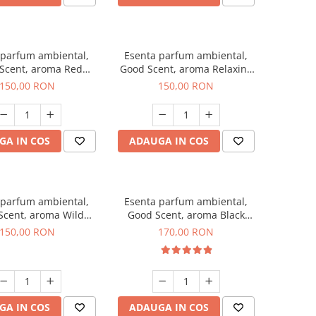
 parfum ambiental,
Esenta parfum ambiental,
Scent, aroma Red
Good Scent, aroma Relaxing
rapes, 200 g
Lavender 200 g
150,00 RON
150,00 RON
GA IN COS
ADAUGA IN COS
 parfum ambiental,
Esenta parfum ambiental,
Scent, aroma Wild
Good Scent, aroma Black
Sailor, 200 g
Orchid, 200 g
150,00 RON
170,00 RON
GA IN COS
ADAUGA IN COS