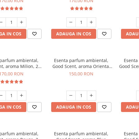
170,00 RON
170,00 RON
A IN COS
ADAUGA IN COS
ADAU
 parfum ambiental,
Esenta parfum ambiental,
Esenta
t, aroma Milion, 200
Good Scent, aroma Oriental
Good Sce
g
Amber, 200 g
170,00 RON
150,00 RON
A IN COS
ADAUGA IN COS
ADAU
 parfum ambiental,
Esenta parfum ambiental,
Esenta