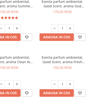
 parfum ambiental,
Esenta parfum ambiental,
ent, aroma Summer
Good Scent, aroma Oud
Melon, 200 g
Wood, 200 g
150,00 RON
170,00 RON
GA IN COS
ADAUGA IN COS
 parfum ambiental,
Esenta parfum ambiental,
nt, aroma Clean Air,
Good Scent, aroma Fresh
200 g
Aqua, 200 g
150,00 RON
150,00 RON
GA IN COS
ADAUGA IN COS