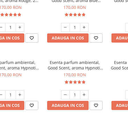
t, aroma Rouge, 200
Good Scent, aroma Blue
Good S
g
Chanell, 200 g
170,00 RON
170,00 RON
A IN COS
ADAUGA IN COS
ADAU
 parfum ambiental,
Esenta parfum ambiental,
Esenta
nt, aroma Hypnotic
Good Scent, aroma Hypnotic
Good Sce
asmine, 200 g
Eyes, 200 g
170,00 RON
170,00 RON
A IN COS
ADAUGA IN COS
ADAU