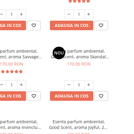
GA IN COS
ADAUGA IN COS
 parfum ambiental,
Esenta parfum ambiental,
NOU
ent, aroma Savvage,
Good Scent, aroma Skandal,
200 g
200 g
170,00 RON
170,00 RON
GA IN COS
ADAUGA IN COS
 parfum ambiental,
Esenta parfum ambiental,
nt, aroma Invinctus,
Good Scent, aroma Joyful, 200
200 g
g