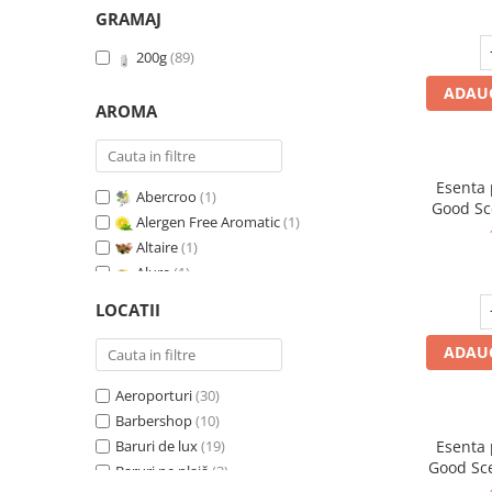
GRAMAJ
200g
(89)
ADAUG
AROMA
Esenta
Abercroo
(1)
Good Sc
Alergen Free Aromatic
(1)
G
Altaire
(1)
Alure
(1)
Amber & White Woods
(1)
LOCATII
Anti Insecte Sparkling Repelent
(1)
Anti-Tobacco
(1)
ADAUG
Aqua di Giorgio
(1)
Aeroporturi
(30)
Arabian Roses
(1)
Barbershop
(10)
Banana Pop !
(1)
Baruri de lux
(19)
Esenta
Barber Club Supreme
(1)
Good Sc
Baruri pe plajă
(3)
Biscuit & Cupcake
(1)