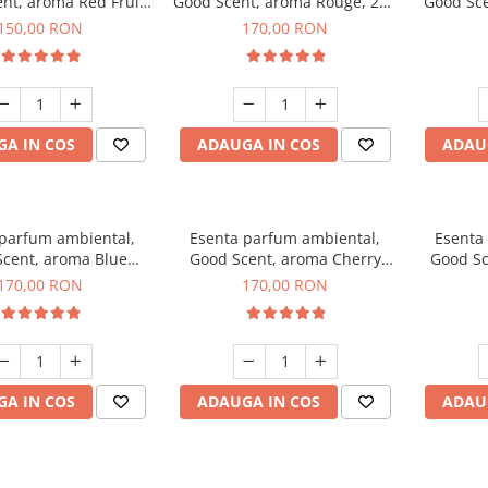
nt, aroma Red Fruit
Good Scent, aroma Rouge, 200
Good Sce
ubble, 200 g
g
150,00 RON
170,00 RON
A IN COS
ADAUGA IN COS
ADAU
 parfum ambiental,
Esenta parfum ambiental,
Esenta
cent, aroma Blue
Good Scent, aroma Cherry
Good Sc
hanell, 200 g
Kisses, 200 g
Free De
170,00 RON
170,00 RON
A IN COS
ADAUGA IN COS
ADAU