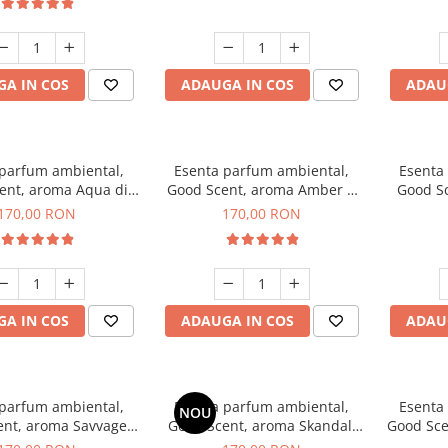
A IN COS
ADAUGA IN COS
ADAU
 parfum ambiental,
Esenta parfum ambiental,
Esenta
ent, aroma Aqua di
Good Scent, aroma Amber &
Good S
iorgio, 200 g
White Woods, 200 g
170,00 RON
170,00 RON
A IN COS
ADAUGA IN COS
ADAU
 parfum ambiental,
Esenta parfum ambiental,
Esenta
NOU
ent, aroma Savvage,
Good Scent, aroma Skandal,
Good Sce
200 g
200 g