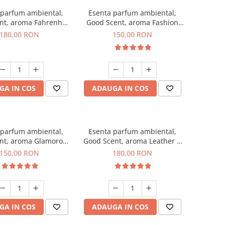
 parfum ambiental,
Esenta parfum ambiental,
nt, aroma Fahrenhait
Good Scent, aroma Fashion
DIO, 200 g
Vanilla, 200 g
180,00 RON
150,00 RON
GA IN COS
ADAUGA IN COS
 parfum ambiental,
Esenta parfum ambiental,
nt, aroma Glamorous
Good Scent, aroma Leather &
c & Talc, 200 g
Black Oudh, 200 g
150,00 RON
180,00 RON
GA IN COS
ADAUGA IN COS