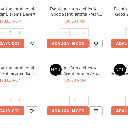
 parfum ambiental,
Esenta parfum ambiental,
Esenta
cent, aroma Desert
Good Scent, aroma Fresh
Good S
Dunes, 200 g
Aqua, 200 g
Mirosu
170,00 RON
150,00 RON
A IN COS
ADAUGA IN COS
ADAU
 parfum ambiental,
Esenta parfum ambiental,
Esenta
NOU
NOU
cent, aroma Black
Good Scent, aroma Zen
Good Sce
nigma, 200 g
Garden, 200 g
180,00 RON
170,00 RON
A IN COS
ADAUGA IN COS
ADAU