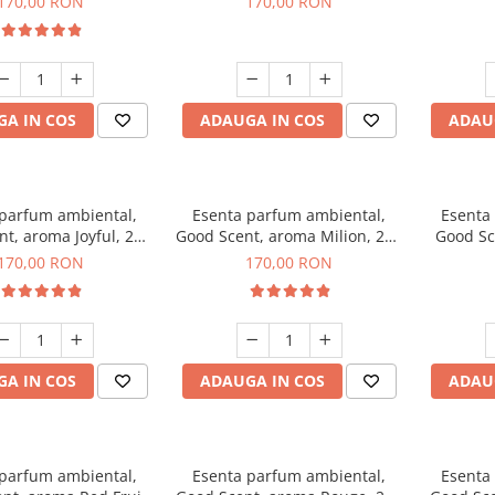
170,00 RON
170,00 RON
A IN COS
ADAUGA IN COS
ADAU
 parfum ambiental,
Esenta parfum ambiental,
Esenta
t, aroma Joyful, 200
Good Scent, aroma Milion, 200
Good Sc
g
g
170,00 RON
170,00 RON
A IN COS
ADAUGA IN COS
ADAU
 parfum ambiental,
Esenta parfum ambiental,
Esenta