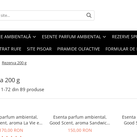
RE AMBIENTALĂ
ESENTE PARFUM AMBIENTAL
REZERVE S
TRAT RUFE
SITE PISOAR
PIRAMIDE OLFACTIVE
FORMULAR DE 
/
Rezerva 200 g
a 200 g
1-
72
din
89
produse
 parfum ambiental,
Esenta parfum ambiental,
Esenta
ent, aroma La Vie e
Good Scent, aroma Sandwich,
Good S
Belle, 200 g
200 g
T
170,00 RON
150,00 RON