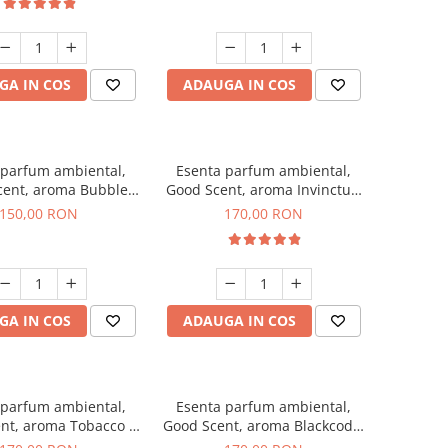
GA IN COS
ADAUGA IN COS
 parfum ambiental,
Esenta parfum ambiental,
cent, aroma Bubble
Good Scent, aroma Invinctus,
Gum, 200 g
200 g
150,00 RON
170,00 RON
GA IN COS
ADAUGA IN COS
 parfum ambiental,
Esenta parfum ambiental,
nt, aroma Tobacco &
Good Scent, aroma Blackcode,
Vanilla, 200 g
200 g