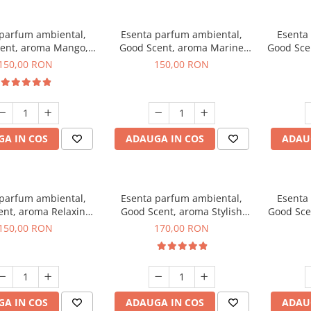
 parfum ambiental,
Esenta parfum ambiental,
Esenta
ent, aroma Mango,
Good Scent, aroma Marine
Good Sce
200 g
Breeze, 200 g
150,00 RON
150,00 RON
A IN COS
ADAUGA IN COS
ADAU
 parfum ambiental,
Esenta parfum ambiental,
Esenta
ent, aroma Relaxing
Good Scent, aroma Stylish
Good Sce
avender 200 g
Boss, 200 g
150,00 RON
170,00 RON
A IN COS
ADAUGA IN COS
ADAU