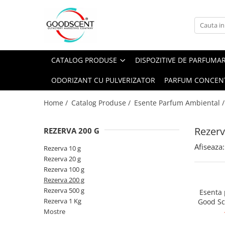
Catalog Produse
Dispozitive de Parfumare Ambientală
Esente Parfum Ambiental
Pachete Promo
Auto
Mostre
CATALOG PRODUSE
DISPOZITIVE DE PARFUMA
Dispozitive de Parfumare
Rezidențiale
Rezerva 10 g
Ambientală
ODORIZANT CU PULVERIZATOR
PARFUM CONCEN
Comerciale
Rezerva 20 g
Esente Parfum Ambiental
Industriale (HVAC)
Rezerva 100 g
Home /
Catalog Produse /
Esente Parfum Ambiental 
Rezerve Spray Good Scent
Rezerva 200 g
Odorizant cu Pulverizator
Rezerv
REZERVA 200 G
Rezerva 500 g
Parfum Concentrat Rufe
Afiseaza:
Rezerva 1 Kg
Rezerva 10 g
Site Pisoar
Rezerva 20 g
Rezerva 100 g
Rezerva 200 g
Rezerva 500 g
Esenta
Rezerva 1 Kg
Good Sc
Mostre