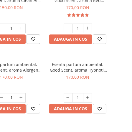
nt, aroma Clean Air,
Good Scent, aroma Red
200 g
Sequoia, 200 g
150,00 RON
170,00 RON
GA IN COS
ADAUGA IN COS
 parfum ambiental,
Esenta parfum ambiental,
ent, aroma Alergen
Good Scent, aroma Hypnotic
o2 Aromatic, 200 g
Jasmine, 200 g
170,00 RON
170,00 RON
GA IN COS
ADAUGA IN COS