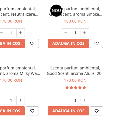
 parfum ambiental,
Esenta parfum ambiental,
NOU
cent, Neutralizare
Good Scent, aroma Smoked
ri Air Power, 200 g
Saffron, 200 g
170,00 RON
180,00 RON
GA IN COS
ADAUGA IN COS
 parfum ambiental,
Esenta parfum ambiental,
nt, aroma Milky Way,
Good Scent, aroma Alure, 200
200 g
g
170,00 RON
170,00 RON
GA IN COS
ADAUGA IN COS