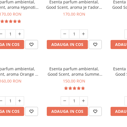
 parfum ambiental,
Esenta parfum ambiental,
Esenta
nt, aroma Hypnotic
Good Scent, aroma Je t'adore,
Good Sc
Eyes, 200 g
200 g
T
170,00 RON
170,00 RON
A IN COS
ADAUGA IN COS
ADAU
 parfum ambiental,
Esenta parfum ambiental,
Esenta
nt, aroma Orange &
Good Scent, aroma Summer
Good 
 Cinnamon, 200 g
Melon, 200 g
160,00 RON
150,00 RON
A IN COS
ADAUGA IN COS
ADAU