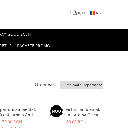
0,00
RO
PRAY GOOD SCENT
RETUR
PACHETE PROMO
Ordoneaza:
 parfum ambiental,
Esenta parfum ambiental,
NOU
cent, aroma Anti-
Good Scent, aroma Ocean,
obacco, 200 g
200 g
170,00 RON
180,00 RON