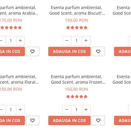
 parfum ambiental,
Esenta parfum ambiental,
Esenta
ent, aroma Arabian
Good Scent, aroma Biscuit's
Good Sce
Roses, 200 g
Toffee, 200 g
170,00 RON
150,00 RON
A IN COS
ADAUGA IN COS
ADAU
 parfum ambiental,
Esenta parfum ambiental,
Esenta
cent, aroma Floral
Good Scent, aroma Frozen
Good Sce
ouquet, 200 g
Cappuccino, 200 g
Mus
150,00 RON
150,00 RON
A IN COS
ADAUGA IN COS
ADAU