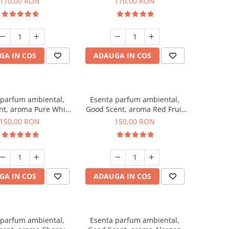
170,00 RON
170,00 RON
GA IN COS
ADAUGA IN COS
 parfum ambiental,
Esenta parfum ambiental,
nt, aroma Pure White
Good Scent, aroma Red Fruit
Musc, 200 g
Bubble, 200 g
150,00 RON
150,00 RON
GA IN COS
ADAUGA IN COS
 parfum ambiental,
Esenta parfum ambiental,