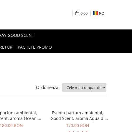
0,00
RO
PRAY GOOD SCENT
RETUR
PACHETE PROMO
Ordoneaza:
 parfum ambiental,
Esenta parfum ambiental,
cent, aroma Ocean,
Good Scent, aroma Aqua di
200 g
Giorgio, 200 g
180,00 RON
170,00 RON