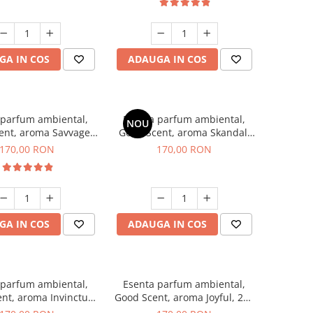
GA IN COS
ADAUGA IN COS
 parfum ambiental,
Esenta parfum ambiental,
NOU
ent, aroma Savvage,
Good Scent, aroma Skandal,
200 g
200 g
170,00 RON
170,00 RON
GA IN COS
ADAUGA IN COS
 parfum ambiental,
Esenta parfum ambiental,
nt, aroma Invinctus,
Good Scent, aroma Joyful, 200
200 g
g