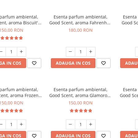
 parfum ambiental,
Esenta parfum ambiental,
Esenta
nt, aroma Biscuit's
Good Scent, aroma Fahrenhait
Good Sc
Toffee, 200 g
DIO, 200 g
150,00 RON
180,00 RON
A IN COS
ADAUGA IN COS
ADAU
 parfum ambiental,
Esenta parfum ambiental,
Esenta
ent, aroma Frozen
Good Scent, aroma Glamorous
Good Sce
puccino, 200 g
Musc & Talc, 200 g
Bla
150,00 RON
150,00 RON
A IN COS
ADAUGA IN COS
ADAU