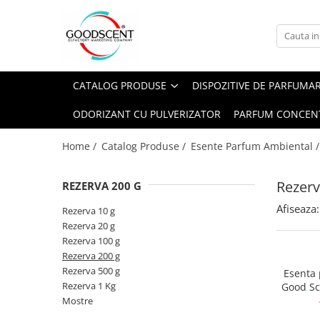
Catalog Produse
Dispozitive de Parfumare Ambientală
Esente Parfum Ambiental
Pachete Promo
Auto
Mostre
CATALOG PRODUSE
DISPOZITIVE DE PARFUMA
Dispozitive de Parfumare
Rezidențiale
Rezerva 10 g
Ambientală
ODORIZANT CU PULVERIZATOR
PARFUM CONCEN
Comerciale
Rezerva 20 g
Esente Parfum Ambiental
Industriale (HVAC)
Rezerva 100 g
Home /
Catalog Produse /
Esente Parfum Ambiental 
Rezerve Spray Good Scent
Rezerva 200 g
Odorizant cu Pulverizator
Rezerv
REZERVA 200 G
Rezerva 500 g
Parfum Concentrat Rufe
Afiseaza:
Rezerva 1 Kg
Rezerva 10 g
Site Pisoar
Rezerva 20 g
Rezerva 100 g
Rezerva 200 g
Rezerva 500 g
Esenta
Rezerva 1 Kg
Good Sc
Mostre