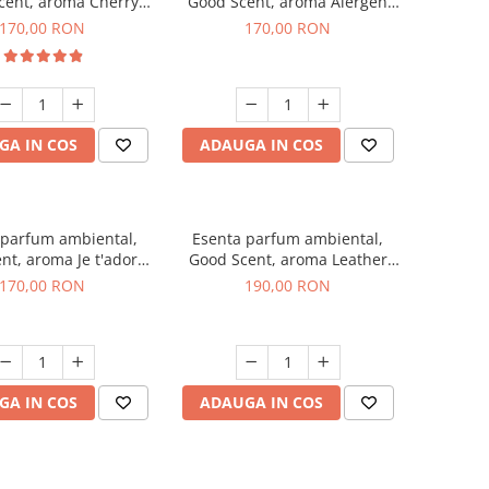
cent, aroma Cherry
Good Scent, aroma Alergen
Kisses, 200 g
Free Deo2 Aromatic, 200 g
170,00 RON
170,00 RON
GA IN COS
ADAUGA IN COS
 parfum ambiental,
Esenta parfum ambiental,
nt, aroma Je t'adore,
Good Scent, aroma Leather
200 g
Tuscano, 200 g
170,00 RON
190,00 RON
GA IN COS
ADAUGA IN COS