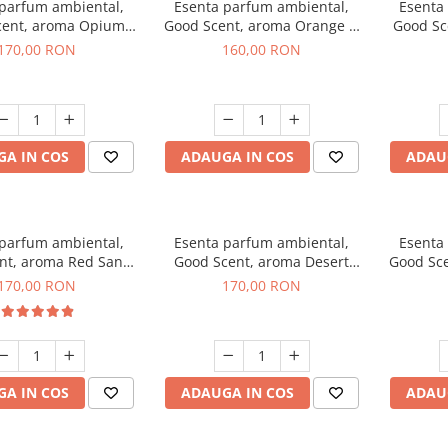
 parfum ambiental,
Esenta parfum ambiental,
Esenta
cent, aroma Opium
Good Scent, aroma Orange &
Good Sc
riental, 200 g
Fresh Cinnamon, 200 g
170,00 RON
160,00 RON
A IN COS
ADAUGA IN COS
ADAU
 parfum ambiental,
Esenta parfum ambiental,
Esenta
nt, aroma Red Sand,
Good Scent, aroma Desert
Good Sce
200 g
Dunes, 200 g
170,00 RON
170,00 RON
A IN COS
ADAUGA IN COS
ADAU