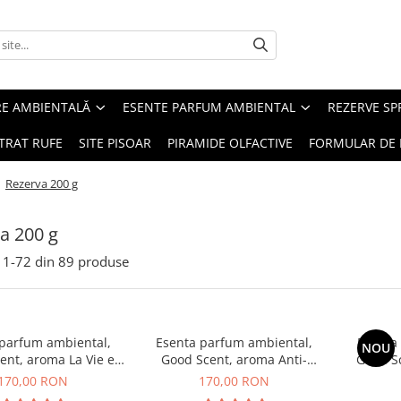
RE AMBIENTALĂ
ESENTE PARFUM AMBIENTAL
REZERVE S
TRAT RUFE
SITE PISOAR
PIRAMIDE OLFACTIVE
FORMULAR DE 
/
Rezerva 200 g
a 200 g
1-
72
din
89
produse
 parfum ambiental,
Esenta parfum ambiental,
Esenta
NOU
ent, aroma La Vie e
Good Scent, aroma Anti-
Good S
Belle, 200 g
Tobacco, 200 g
170,00 RON
170,00 RON