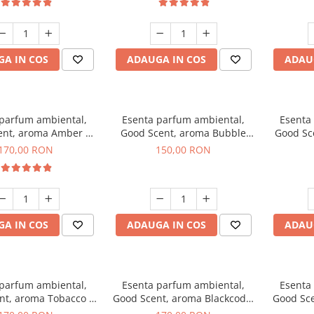
A IN COS
ADAUGA IN COS
ADAU
 parfum ambiental,
Esenta parfum ambiental,
Esenta
ent, aroma Amber &
Good Scent, aroma Bubble
Good Sc
e Woods, 200 g
Gum, 200 g
170,00 RON
150,00 RON
A IN COS
ADAUGA IN COS
ADAU
 parfum ambiental,
Esenta parfum ambiental,
Esenta
nt, aroma Tobacco &
Good Scent, aroma Blackcode,
Good Sce
anilla, 200 g
200 g