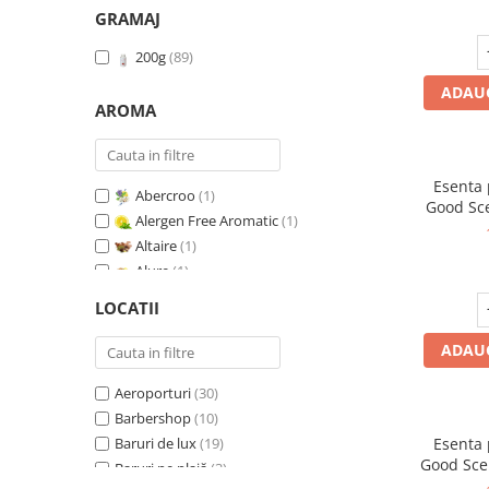
GRAMAJ
200g
(89)
ADAUG
AROMA
Esenta
Abercroo
(1)
Good Sc
Alergen Free Aromatic
(1)
Whit
Altaire
(1)
Alure
(1)
Amber & White Woods
(1)
LOCATII
Anti Insecte Sparkling Repelent
(1)
Anti-Tobacco
(1)
ADAUG
Aqua di Giorgio
(1)
Aeroporturi
(30)
Arabian Roses
(1)
Barbershop
(10)
Banana Pop !
(1)
Baruri de lux
(19)
Esenta
Barber Club Supreme
(1)
Good Sce
Baruri pe plajă
(3)
Biscuit & Cupcake
(1)
V