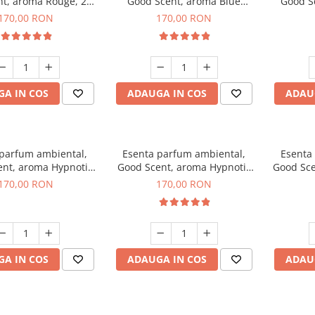
t, aroma Rouge, 200
Good Scent, aroma Blue
Good S
g
Chanell, 200 g
170,00 RON
170,00 RON
A IN COS
ADAUGA IN COS
ADAU
 parfum ambiental,
Esenta parfum ambiental,
Esenta
nt, aroma Hypnotic
Good Scent, aroma Hypnotic
Good Sce
asmine, 200 g
Eyes, 200 g
170,00 RON
170,00 RON
A IN COS
ADAUGA IN COS
ADAU