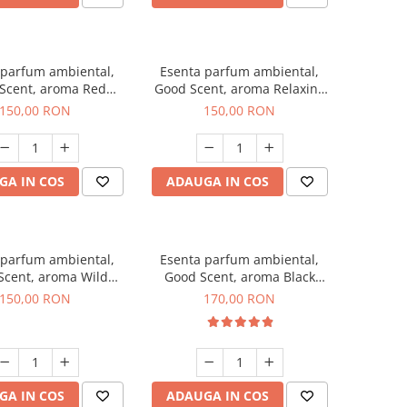
 parfum ambiental,
Esenta parfum ambiental,
Scent, aroma Red
Good Scent, aroma Relaxing
rapes, 200 g
Lavender 200 g
150,00 RON
150,00 RON
GA IN COS
ADAUGA IN COS
 parfum ambiental,
Esenta parfum ambiental,
Scent, aroma Wild
Good Scent, aroma Black
Sailor, 200 g
Orchid, 200 g
150,00 RON
170,00 RON
GA IN COS
ADAUGA IN COS