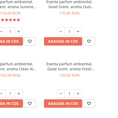
 parfum ambiental,
Esenta parfum ambiental,
ent, aroma Summer
Good Scent, aroma Oud
Melon, 200 g
Wood, 200 g
150,00 RON
170,00 RON
GA IN COS
ADAUGA IN COS
 parfum ambiental,
Esenta parfum ambiental,
nt, aroma Clean Air,
Good Scent, aroma Fresh
200 g
Aqua, 200 g
150,00 RON
150,00 RON
GA IN COS
ADAUGA IN COS