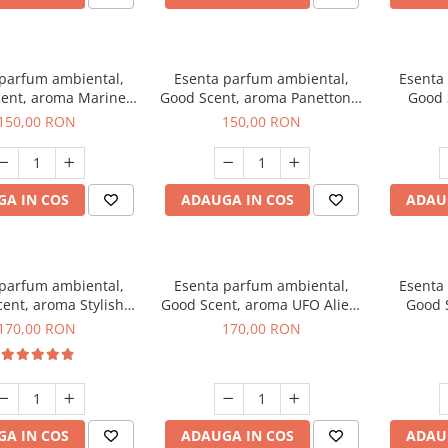
 parfum ambiental,
Esenta parfum ambiental,
Esenta
ent, aroma Marine
Good Scent, aroma Panettone,
Good 
reeze, 200 g
200 g
G
150,00 RON
150,00 RON
A IN COS
ADAUGA IN COS
ADAU
 parfum ambiental,
Esenta parfum ambiental,
Esenta
ent, aroma Stylish
Good Scent, aroma UFO Alien,
Good 
Boss, 200 g
200 g
170,00 RON
170,00 RON
A IN COS
ADAUGA IN COS
ADAU