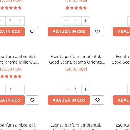
170,00 RON
170,00 RON
A IN COS
ADAUGA IN COS
ADAU
 parfum ambiental,
Esenta parfum ambiental,
Esenta
t, aroma Milion, 200
Good Scent, aroma Oriental
Good Sce
g
Amber, 200 g
170,00 RON
150,00 RON
A IN COS
ADAUGA IN COS
ADAU
 parfum ambiental,
Esenta parfum ambiental,
Esenta