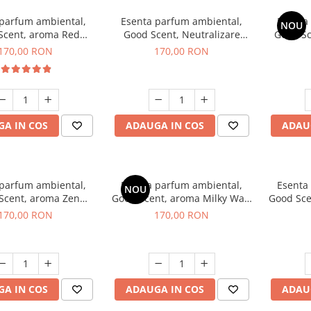
 parfum ambiental,
Esenta parfum ambiental,
Esenta
NOU
Scent, aroma Red
Good Scent, Neutralizare
Good S
equoia, 200 g
Mirosuri Air Power, 200 g
S
170,00 RON
170,00 RON
A IN COS
ADAUGA IN COS
ADAU
 parfum ambiental,
Esenta parfum ambiental,
Esenta
NOU
Scent, aroma Zen
Good Scent, aroma Milky Way,
Good Sce
arden, 200 g
200 g
170,00 RON
170,00 RON
A IN COS
ADAUGA IN COS
ADAU