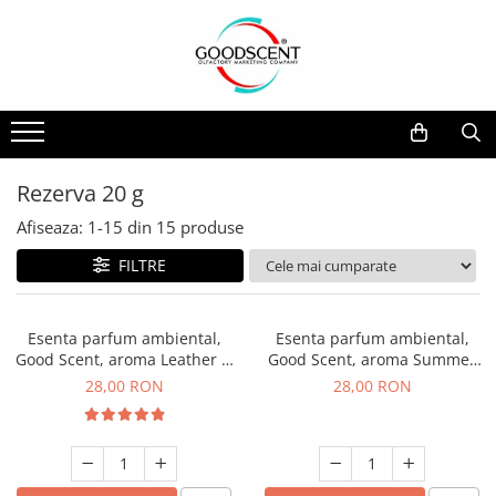
Catalog Produse
Dispozitive de Parfumare Ambientală
Esente Parfum Ambiental
Pachete Promo
Auto
Mostre
Dispozitive de Parfumare
Rezidențiale
Rezerva 10 g
Ambientală
Comerciale
Rezerva 20 g
Rezerva 20 g
Esente Parfum Ambiental
Industriale (HVAC)
Rezerva 100 g
Afiseaza:
1-
15
din
15
produse
Rezerve Spray Good Scent
Rezerva 200 g
FILTRE
Odorizant cu Pulverizator
Rezerva 500 g
Parfum Concentrat Rufe
Rezerva 1 Kg
Esenta parfum ambiental,
Esenta parfum ambiental,
Site Pisoar
Good Scent, aroma Leather &
Good Scent, aroma Summer
Black Oudh, 20 g
Melon, 20 g
28,00 RON
28,00 RON