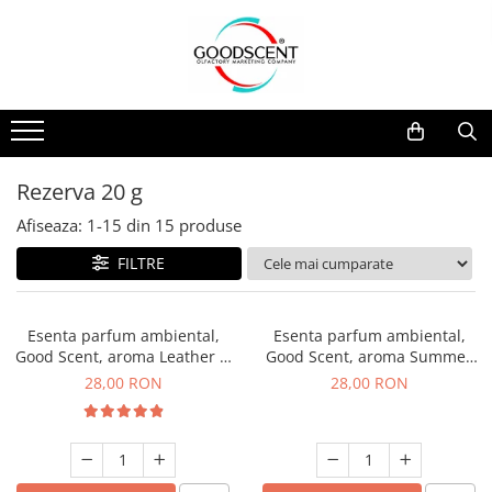
Catalog Produse
Dispozitive de Parfumare Ambientală
Esente Parfum Ambiental
Pachete Promo
Auto
Mostre
Dispozitive de Parfumare
Rezidențiale
Rezerva 10 g
Ambientală
Comerciale
Rezerva 20 g
Rezerva 20 g
Esente Parfum Ambiental
Industriale (HVAC)
Rezerva 100 g
Afiseaza:
1-
15
din
15
produse
Rezerve Spray Good Scent
Rezerva 200 g
FILTRE
Odorizant cu Pulverizator
Rezerva 500 g
Parfum Concentrat Rufe
Rezerva 1 Kg
Esenta parfum ambiental,
Esenta parfum ambiental,
Site Pisoar
Good Scent, aroma Leather &
Good Scent, aroma Summer
Black Oudh, 20 g
Melon, 20 g
28,00 RON
28,00 RON