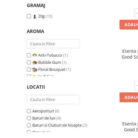
GRAMAJ
20g
(15)
ADAUG
AROMA
Esenta
Anti-Tobacco
(1)
Good Sc
Bubble Gum
(1)
Floral Bouquet
(1)
Joyful
(1)
Leather & Black Oudh
(1)
LOCATII
Marine Breeze
(1)
ADAUG
Orange & Fresh Cinnamon
(1)
Oriental Amber
(1)
Aeroporturi
(6)
Pure White Musc
(1)
Baruri de lux
(4)
Red Fruit Bubble
(1)
Esenta
Baruri si Cluburi de Noapte
(2)
Red Grapes
(1)
Good S
Birouri
(5)
Relaxing Lavender
(1)
T