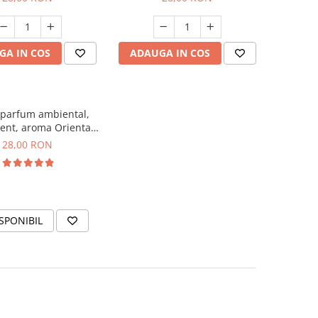
GA IN COS
ADAUGA IN COS
 parfum ambiental,
ent, aroma Oriental
Amber, 20 g
28,00 RON
SPONIBIL