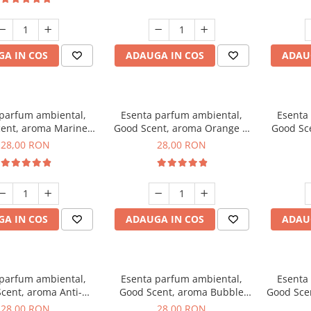
A IN COS
ADAUGA IN COS
ADAU
 parfum ambiental,
Esenta parfum ambiental,
Esenta
ent, aroma Marine
Good Scent, aroma Orange &
Good Sce
Breeze, 20 g
Fresh Cinnamon, 20 g
28,00 RON
28,00 RON
A IN COS
ADAUGA IN COS
ADAU
 parfum ambiental,
Esenta parfum ambiental,
Esenta
cent, aroma Anti-
Good Scent, aroma Bubble
Good Sce
obacco, 20 g
Gum, 20 g
28,00 RON
28,00 RON