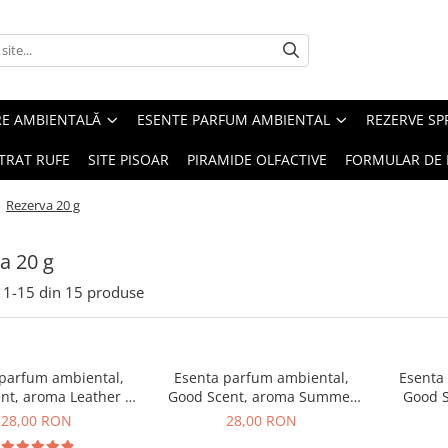
RE AMBIENTALĂ
ESENTE PARFUM AMBIENTAL
REZERVE S
TRAT RUFE
SITE PISOAR
PIRAMIDE OLFACTIVE
FORMULAR DE 
/
Rezerva 20 g
a 20 g
1-
15
din
15
produse
 parfum ambiental,
Esenta parfum ambiental,
Esenta
nt, aroma Leather &
Good Scent, aroma Summer
Good S
ack Oudh, 20 g
Melon, 20 g
B
28,00 RON
28,00 RON