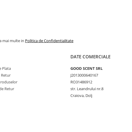
la mai multe in
Politica de Confidentialitate
DATE COMERCIALE
 Plata
GOOD SCENT SRL
e Retur
J2013000640167
Produselor
RO31486912
de Retur
str. Leandrului nr.8
Craiova, Dolj