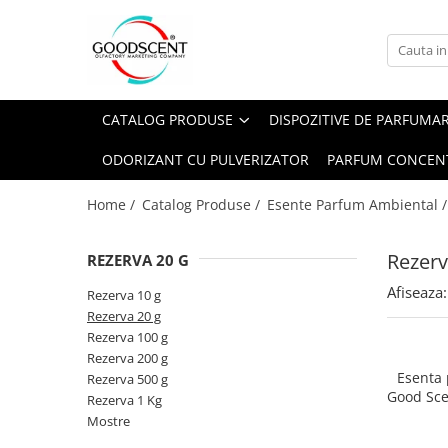
Catalog Produse
Dispozitive de Parfumare Ambientală
Esente Parfum Ambiental
Pachete Promo
Auto
Mostre
CATALOG PRODUSE
DISPOZITIVE DE PARFUMA
Dispozitive de Parfumare
Rezidențiale
Rezerva 10 g
Ambientală
ODORIZANT CU PULVERIZATOR
PARFUM CONCEN
Comerciale
Rezerva 20 g
Esente Parfum Ambiental
Industriale (HVAC)
Rezerva 100 g
Home /
Catalog Produse /
Esente Parfum Ambiental 
Rezerve Spray Good Scent
Rezerva 200 g
Odorizant cu Pulverizator
Rezerv
REZERVA 20 G
Rezerva 500 g
Parfum Concentrat Rufe
Afiseaza:
Rezerva 1 Kg
Rezerva 10 g
Site Pisoar
Rezerva 20 g
Rezerva 100 g
Rezerva 200 g
Esenta
Rezerva 500 g
Good Sce
Rezerva 1 Kg
Bl
Mostre