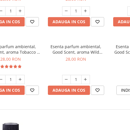
A IN COS
ADAUGA IN COS
ADAU
 parfum ambiental,
Esenta parfum ambiental,
Esenta
nt, aroma Tobacco &
Good Scent, aroma Wild
Good Sc
Vanilla, 20 g
Sailor, 20 g
28,00 RON
28,00 RON
A IN COS
ADAUGA IN COS
INDI