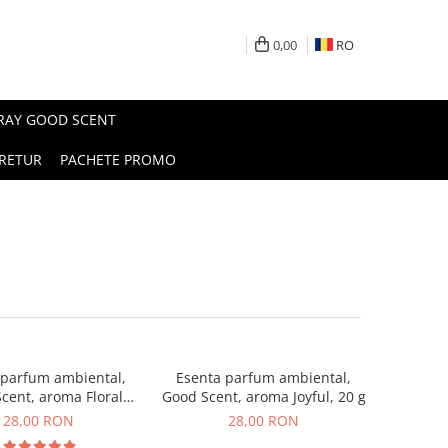
0,00
RO
PRAY GOOD SCENT
RETUR
PACHETE PROMO
 parfum ambiental,
Esenta parfum ambiental,
cent, aroma Floral
Good Scent, aroma Joyful, 20 g
ouquet, 20 g
28,00 RON
28,00 RON