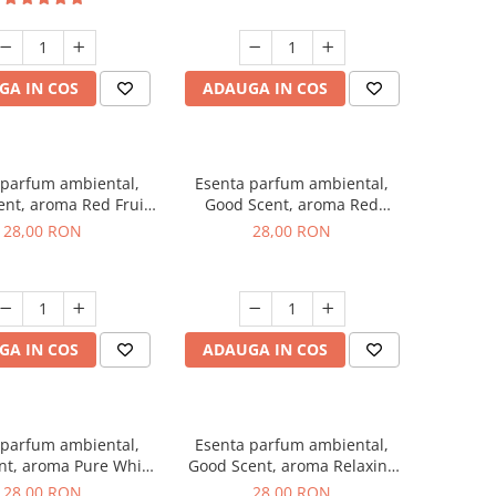
GA IN COS
ADAUGA IN COS
 parfum ambiental,
Esenta parfum ambiental,
nt, aroma Red Fruit
Good Scent, aroma Red
Bubble, 20 g
Grapes, 20 g
28,00 RON
28,00 RON
GA IN COS
ADAUGA IN COS
 parfum ambiental,
Esenta parfum ambiental,
nt, aroma Pure White
Good Scent, aroma Relaxing
Musc, 20 g
Lavender, 20 g
28,00 RON
28,00 RON