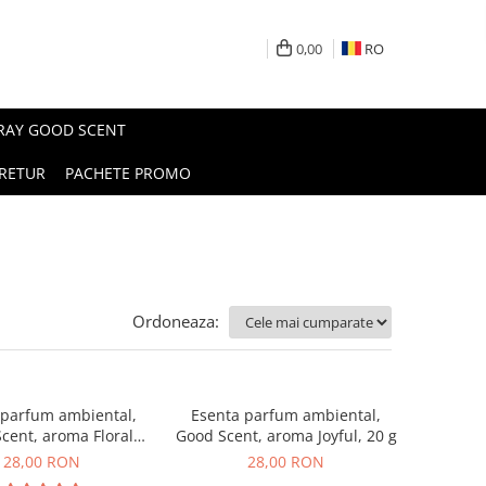
0,00
RO
PRAY GOOD SCENT
RETUR
PACHETE PROMO
Ordoneaza:
 parfum ambiental,
Esenta parfum ambiental,
cent, aroma Floral
Good Scent, aroma Joyful, 20 g
ouquet, 20 g
28,00 RON
28,00 RON