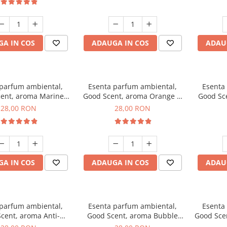
A IN COS
ADAUGA IN COS
ADAU
 parfum ambiental,
Esenta parfum ambiental,
Esenta
ent, aroma Marine
Good Scent, aroma Orange &
Good Sce
Breeze, 20 g
Fresh Cinnamon, 20 g
28,00 RON
28,00 RON
A IN COS
ADAUGA IN COS
ADAU
 parfum ambiental,
Esenta parfum ambiental,
Esenta
cent, aroma Anti-
Good Scent, aroma Bubble
Good Sce
obacco, 20 g
Gum, 20 g