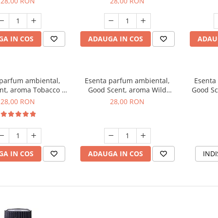
28,00 RON
28,00 RON
A IN COS
ADAUGA IN COS
ADAU
 parfum ambiental,
Esenta parfum ambiental,
Esenta
nt, aroma Tobacco &
Good Scent, aroma Wild
Good Sc
Vanilla, 20 g
Sailor, 20 g
28,00 RON
28,00 RON
A IN COS
ADAUGA IN COS
INDI