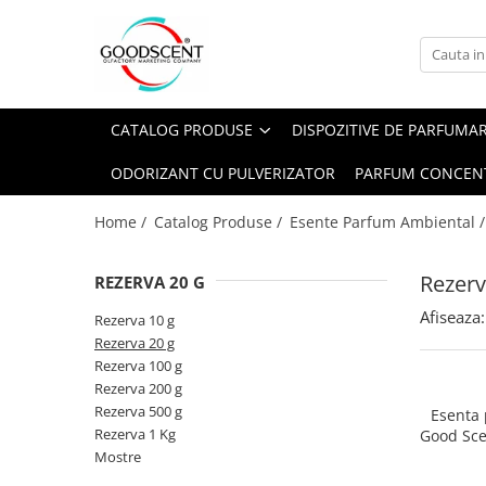
Catalog Produse
Dispozitive de Parfumare Ambientală
Esente Parfum Ambiental
Pachete Promo
Auto
Mostre
CATALOG PRODUSE
DISPOZITIVE DE PARFUMA
Dispozitive de Parfumare
Rezidențiale
Rezerva 10 g
Ambientală
ODORIZANT CU PULVERIZATOR
PARFUM CONCEN
Comerciale
Rezerva 20 g
Esente Parfum Ambiental
Industriale (HVAC)
Rezerva 100 g
Home /
Catalog Produse /
Esente Parfum Ambiental 
Rezerve Spray Good Scent
Rezerva 200 g
Odorizant cu Pulverizator
Rezerv
REZERVA 20 G
Rezerva 500 g
Parfum Concentrat Rufe
Afiseaza:
Rezerva 1 Kg
Rezerva 10 g
Site Pisoar
Rezerva 20 g
Rezerva 100 g
Rezerva 200 g
Rezerva 500 g
Esenta
Rezerva 1 Kg
Good Sce
Bl
Mostre