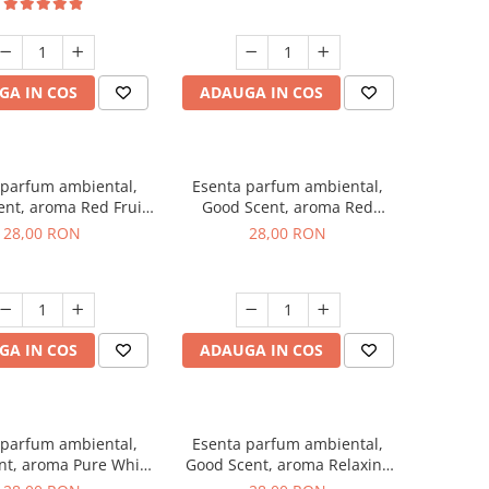
GA IN COS
ADAUGA IN COS
 parfum ambiental,
Esenta parfum ambiental,
nt, aroma Red Fruit
Good Scent, aroma Red
Bubble, 20 g
Grapes, 20 g
28,00 RON
28,00 RON
GA IN COS
ADAUGA IN COS
 parfum ambiental,
Esenta parfum ambiental,
nt, aroma Pure White
Good Scent, aroma Relaxing
Musc, 20 g
Lavender, 20 g