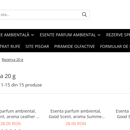
RE AMBIENTALĂ
ESENTE PARFUM AMBIENTAL
REZERVE S
TRAT RUFE
SITE PISOAR
PIRAMIDE OLFACTIVE
FORMULAR DE 
/
Rezerva 20 g
a 20 g
1-
15
din
15
produse
 parfum ambiental,
Esenta parfum ambiental,
Esenta
nt, aroma Leather &
Good Scent, aroma Summer
Good S
ack Oudh, 20 g
Melon, 20 g
B
28,00 RON
28,00 RON