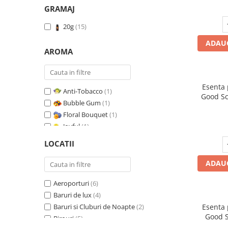
GRAMAJ
20g
(15)
ADAUG
AROMA
Esenta
Anti-Tobacco
(1)
Good Sc
Bubble Gum
(1)
Floral Bouquet
(1)
Joyful
(1)
Leather & Black Oudh
(1)
LOCATII
Marine Breeze
(1)
Orange & Fresh Cinnamon
(1)
ADAUG
Oriental Amber
(1)
Aeroporturi
(6)
Pure White Musc
(1)
Baruri de lux
(4)
Red Fruit Bubble
(1)
Baruri si Cluburi de Noapte
(2)
Esenta
Red Grapes
(1)
Good S
Birouri
(5)
Relaxing Lavender
(1)
T