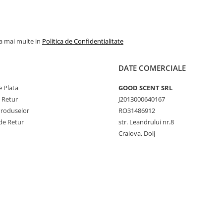
la mai multe in
Politica de Confidentialitate
DATE COMERCIALE
 Plata
GOOD SCENT SRL
e Retur
J2013000640167
Produselor
RO31486912
de Retur
str. Leandrului nr.8
Craiova, Dolj