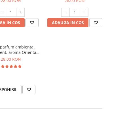
28,00 RON
28,00 RON
GA IN COS
ADAUGA IN COS
 parfum ambiental,
ent, aroma Oriental
Amber, 20 g
28,00 RON
SPONIBIL