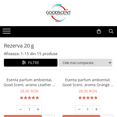
Catalog Produse
Dispozitive de Parfumare Ambientală
Esente Parfum Ambiental
Pachete Promo
Auto
Mostre
Dispozitive de Parfumare
Rezidențiale
Rezerva 10 g
Ambientală
Comerciale
Rezerva 20 g
Rezerva 20 g
Esente Parfum Ambiental
Industriale (HVAC)
Rezerva 100 g
Afiseaza:
1-
15
din
15
produse
Rezerve Spray Good Scent
Rezerva 200 g
FILTRE
Odorizant cu Pulverizator
Rezerva 500 g
Parfum Concentrat Rufe
Rezerva 1 Kg
Esenta parfum ambiental,
Esenta parfum ambiental,
Site Pisoar
Good Scent, aroma Leather &
Good Scent, aroma Orange &
Black Oudh, 20 g
Fresh Cinnamon, 20 g
28,00 RON
28,00 RON