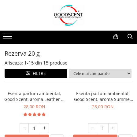
Catalog Produse
Dispozitive de Parfumare Ambientală
Esente Parfum Ambiental
Pachete Promo
Auto
Mostre
Dispozitive de Parfumare
Rezidențiale
Rezerva 10 g
Ambientală
Comerciale
Rezerva 20 g
Rezerva 20 g
Esente Parfum Ambiental
Industriale (HVAC)
Rezerva 100 g
Afiseaza:
1-
15
din
15
produse
Rezerve Spray Good Scent
Rezerva 200 g
FILTRE
Odorizant cu Pulverizator
Rezerva 500 g
Parfum Concentrat Rufe
Rezerva 1 Kg
Esenta parfum ambiental,
Esenta parfum ambiental,
Site Pisoar
Good Scent, aroma Leather &
Good Scent, aroma Summer
Black Oudh, 20 g
Melon, 20 g
28,00 RON
28,00 RON