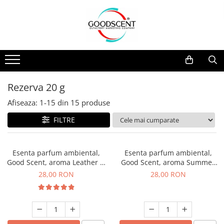
Catalog Produse
Dispozitive de Parfumare Ambientală
Esente Parfum Ambiental
Pachete Promo
Auto
Mostre
Dispozitive de Parfumare
Rezidențiale
Rezerva 10 g
Ambientală
Comerciale
Rezerva 20 g
Rezerva 20 g
Esente Parfum Ambiental
Industriale (HVAC)
Rezerva 100 g
Afiseaza:
1-
15
din
15
produse
Rezerve Spray Good Scent
Rezerva 200 g
FILTRE
Odorizant cu Pulverizator
Rezerva 500 g
Parfum Concentrat Rufe
Rezerva 1 Kg
Esenta parfum ambiental,
Esenta parfum ambiental,
Site Pisoar
Good Scent, aroma Leather &
Good Scent, aroma Summer
Black Oudh, 20 g
Melon, 20 g
28,00 RON
28,00 RON