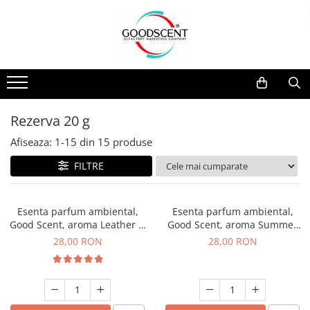
Catalog Produse
Dispozitive de Parfumare Ambientală
Esente Parfum Ambiental
Pachete Promo
Auto
Mostre
Dispozitive de Parfumare
Rezidențiale
Rezerva 10 g
Ambientală
Comerciale
Rezerva 20 g
Rezerva 20 g
Esente Parfum Ambiental
Industriale (HVAC)
Rezerva 100 g
Afiseaza:
1-
15
din
15
produse
Rezerve Spray Good Scent
Rezerva 200 g
FILTRE
Odorizant cu Pulverizator
Rezerva 500 g
Parfum Concentrat Rufe
Rezerva 1 Kg
Esenta parfum ambiental,
Esenta parfum ambiental,
Site Pisoar
Good Scent, aroma Leather &
Good Scent, aroma Summer
Black Oudh, 20 g
Melon, 20 g
28,00 RON
28,00 RON