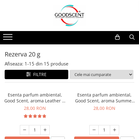
Catalog Produse
Dispozitive de Parfumare Ambientală
Esente Parfum Ambiental
Pachete Promo
Auto
Mostre
Dispozitive de Parfumare
Rezidențiale
Rezerva 10 g
Ambientală
Comerciale
Rezerva 20 g
Rezerva 20 g
Esente Parfum Ambiental
Industriale (HVAC)
Rezerva 100 g
Afiseaza:
1-
15
din
15
produse
Rezerve Spray Good Scent
Rezerva 200 g
FILTRE
Odorizant cu Pulverizator
Rezerva 500 g
Parfum Concentrat Rufe
Rezerva 1 Kg
Esenta parfum ambiental,
Esenta parfum ambiental,
Site Pisoar
Good Scent, aroma Leather &
Good Scent, aroma Summer
Black Oudh, 20 g
Melon, 20 g
28,00 RON
28,00 RON