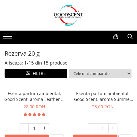
Catalog Produse
Dispozitive de Parfumare Ambientală
Esente Parfum Ambiental
Pachete Promo
Auto
Mostre
Dispozitive de Parfumare
Rezidențiale
Rezerva 10 g
Ambientală
Comerciale
Rezerva 20 g
Rezerva 20 g
Esente Parfum Ambiental
Industriale (HVAC)
Rezerva 100 g
Afiseaza:
1-
15
din
15
produse
Rezerve Spray Good Scent
Rezerva 200 g
FILTRE
Odorizant cu Pulverizator
Rezerva 500 g
Parfum Concentrat Rufe
Rezerva 1 Kg
Esenta parfum ambiental,
Esenta parfum ambiental,
Site Pisoar
Good Scent, aroma Leather &
Good Scent, aroma Summer
Black Oudh, 20 g
Melon, 20 g
28,00 RON
28,00 RON