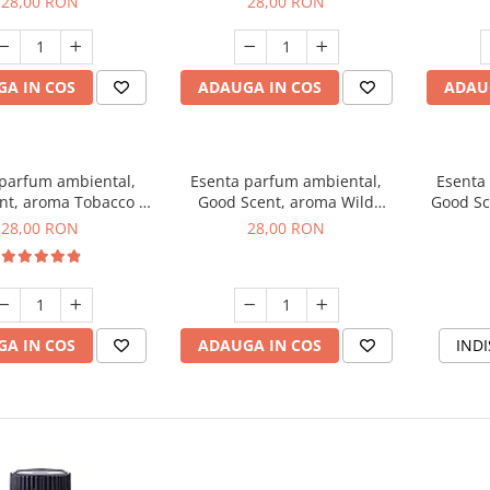
28,00 RON
28,00 RON
A IN COS
ADAUGA IN COS
ADAU
 parfum ambiental,
Esenta parfum ambiental,
Esenta
nt, aroma Tobacco &
Good Scent, aroma Wild
Good Sc
Vanilla, 20 g
Sailor, 20 g
28,00 RON
28,00 RON
A IN COS
ADAUGA IN COS
INDI