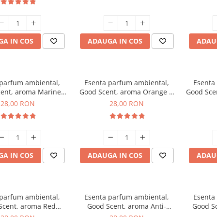
A IN COS
ADAUGA IN COS
ADAU
 parfum ambiental,
Esenta parfum ambiental,
Esenta
ent, aroma Marine
Good Scent, aroma Orange &
Good Sce
Breeze, 20 g
Fresh Cinnamon, 20 g
28,00 RON
28,00 RON
A IN COS
ADAUGA IN COS
ADAU
 parfum ambiental,
Esenta parfum ambiental,
Esenta
Scent, aroma Red
Good Scent, aroma Anti-
Good S
Grapes, 20 g
Tobacco, 20 g