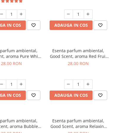
GA IN COS
ADAUGA IN COS
 parfum ambiental,
Esenta parfum ambiental,
nt, aroma Pure White
Good Scent, aroma Red Fruit
Musc, 20 g
Bubble, 20 g
28,00 RON
28,00 RON
GA IN COS
ADAUGA IN COS
 parfum ambiental,
Esenta parfum ambiental,
cent, aroma Bubble
Good Scent, aroma Relaxing
Gum, 20 g
Lavender, 20 g