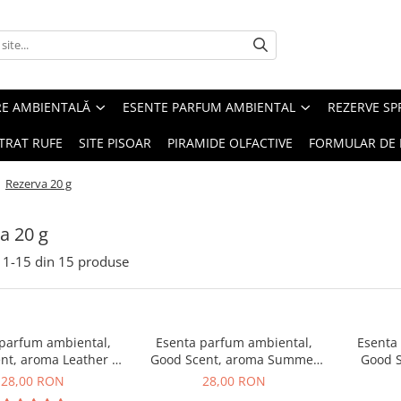
RE AMBIENTALĂ
ESENTE PARFUM AMBIENTAL
REZERVE S
TRAT RUFE
SITE PISOAR
PIRAMIDE OLFACTIVE
FORMULAR DE 
/
Rezerva 20 g
a 20 g
1-
15
din
15
produse
 parfum ambiental,
Esenta parfum ambiental,
Esenta
nt, aroma Leather &
Good Scent, aroma Summer
Good S
ack Oudh, 20 g
Melon, 20 g
B
28,00 RON
28,00 RON