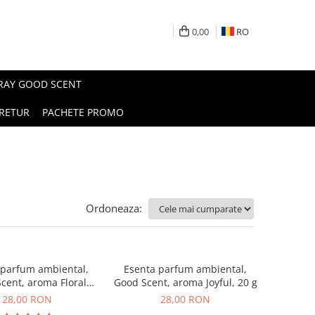
0,00
RO
PRAY GOOD SCENT
RETUR
PACHETE PROMO
Ordoneaza:
 parfum ambiental,
Esenta parfum ambiental,
cent, aroma Floral
Good Scent, aroma Joyful, 20 g
ouquet, 20 g
28,00 RON
28,00 RON