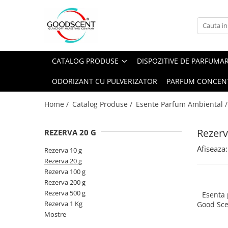
Catalog Produse
Dispozitive de Parfumare Ambientală
Esente Parfum Ambiental
Pachete Promo
Auto
Mostre
CATALOG PRODUSE
DISPOZITIVE DE PARFUMA
Dispozitive de Parfumare
Rezidențiale
Rezerva 10 g
Ambientală
ODORIZANT CU PULVERIZATOR
PARFUM CONCEN
Comerciale
Rezerva 20 g
Esente Parfum Ambiental
Industriale (HVAC)
Rezerva 100 g
Home /
Catalog Produse /
Esente Parfum Ambiental 
Rezerve Spray Good Scent
Rezerva 200 g
Odorizant cu Pulverizator
Rezerv
REZERVA 20 G
Rezerva 500 g
Parfum Concentrat Rufe
Afiseaza:
Rezerva 1 Kg
Rezerva 10 g
Site Pisoar
Rezerva 20 g
Rezerva 100 g
Rezerva 200 g
Rezerva 500 g
Esenta
Rezerva 1 Kg
Good Sce
Bl
Mostre