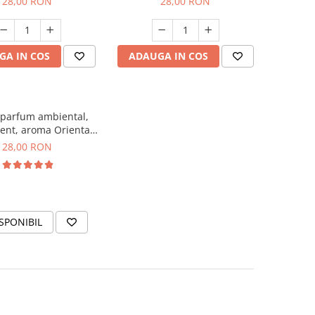
28,00 RON
28,00 RON
GA IN COS
ADAUGA IN COS
 parfum ambiental,
ent, aroma Oriental
Amber, 20 g
28,00 RON
SPONIBIL