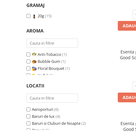
GRAMAJ
20g
(15)
ADAUG
AROMA
Esenta
Anti-Tobacco
(1)
Good Sc
Bubble Gum
(1)
Floral Bouquet
(1)
Joyful
(1)
Leather & Black Oudh
(1)
LOCATII
Marine Breeze
(1)
Orange & Fresh Cinnamon
(1)
ADAUG
Oriental Amber
(1)
Aeroporturi
(6)
Pure White Musc
(1)
Baruri de lux
(4)
Red Fruit Bubble
(1)
Baruri si Cluburi de Noapte
(2)
Esenta
Red Grapes
(1)
Good 
Birouri
(5)
Relaxing Lavender
(1)