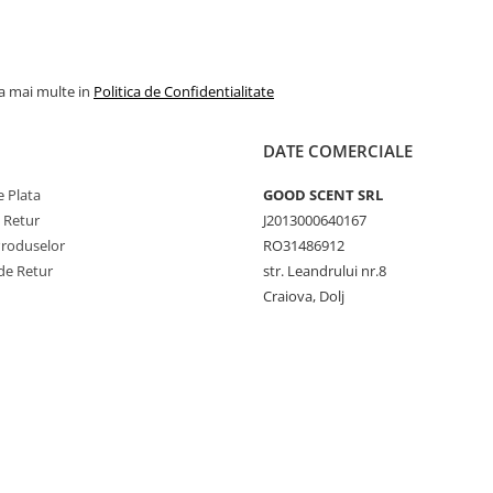
la mai multe in
Politica de Confidentialitate
DATE COMERCIALE
 Plata
GOOD SCENT SRL
e Retur
J2013000640167
Produselor
RO31486912
de Retur
str. Leandrului nr.8
Craiova, Dolj