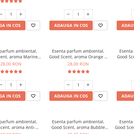
A IN COS
ADAUGA IN COS
ADAU
 parfum ambiental,
Esenta parfum ambiental,
Esenta
ent, aroma Marine
Good Scent, aroma Orange &
Good Sce
Breeze, 20 g
Fresh Cinnamon, 20 g
28,00 RON
28,00 RON
A IN COS
ADAUGA IN COS
ADAU
 parfum ambiental,
Esenta parfum ambiental,
Esenta
cent, aroma Anti-
Good Scent, aroma Bubble
Good Sce
obacco, 20 g
Gum, 20 g