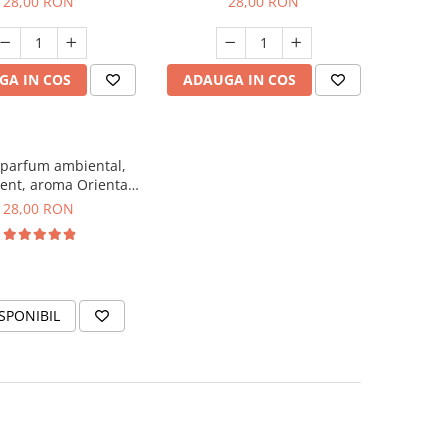
28,00 RON
28,00 RON
GA IN COS
ADAUGA IN COS
 parfum ambiental,
ent, aroma Oriental
Amber, 20 g
28,00 RON
SPONIBIL