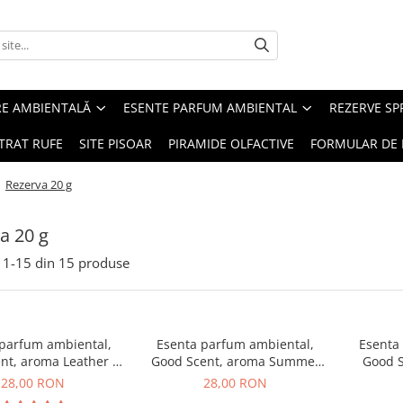
RE AMBIENTALĂ
ESENTE PARFUM AMBIENTAL
REZERVE S
TRAT RUFE
SITE PISOAR
PIRAMIDE OLFACTIVE
FORMULAR DE 
/
Rezerva 20 g
a 20 g
1-
15
din
15
produse
 parfum ambiental,
Esenta parfum ambiental,
Esenta
nt, aroma Leather &
Good Scent, aroma Summer
Good S
ack Oudh, 20 g
Melon, 20 g
B
28,00 RON
28,00 RON