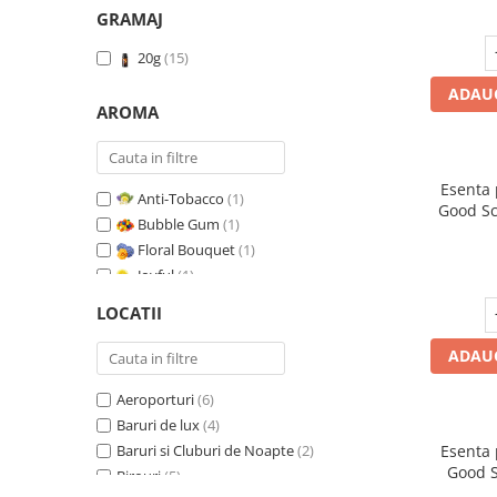
GRAMAJ
20g
(15)
ADAUG
AROMA
Esenta
Anti-Tobacco
(1)
Good Sc
Bubble Gum
(1)
Floral Bouquet
(1)
Joyful
(1)
Leather & Black Oudh
(1)
LOCATII
Marine Breeze
(1)
Orange & Fresh Cinnamon
(1)
ADAUG
Oriental Amber
(1)
Aeroporturi
(6)
Pure White Musc
(1)
Baruri de lux
(4)
Red Fruit Bubble
(1)
Baruri si Cluburi de Noapte
(2)
Esenta
Red Grapes
(1)
Good S
Birouri
(5)
Relaxing Lavender
(1)
T