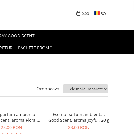
0,00
RO
PRAY GOOD SCENT
RETUR
PACHETE PROMO
Ordoneaza:
 parfum ambiental,
Esenta parfum ambiental,
cent, aroma Floral
Good Scent, aroma Joyful, 20 g
ouquet, 20 g
28,00 RON
28,00 RON