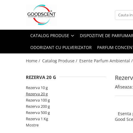
Catalog Produse
Dispozitive de Parfumare Ambientală
Esente Parfum Ambiental
Pachete Promo
Auto
Mostre
CATALOG PRODUSE
DISPOZITIVE DE PARFUMA
Dispozitive de Parfumare
Rezidențiale
Rezerva 10 g
Ambientală
ODORIZANT CU PULVERIZATOR
PARFUM CONCEN
Comerciale
Rezerva 20 g
Esente Parfum Ambiental
Industriale (HVAC)
Rezerva 100 g
Home /
Catalog Produse /
Esente Parfum Ambiental 
Rezerve Spray Good Scent
Rezerva 200 g
Odorizant cu Pulverizator
Rezerv
REZERVA 20 G
Rezerva 500 g
Parfum Concentrat Rufe
Afiseaza:
Rezerva 1 Kg
Rezerva 10 g
Site Pisoar
Rezerva 20 g
Rezerva 100 g
Rezerva 200 g
Rezerva 500 g
Esenta
Rezerva 1 Kg
Good Sce
Bl
Mostre