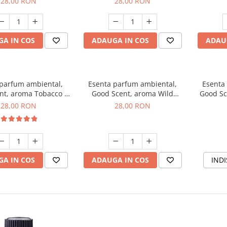
28,00 RON
28,00 RON
A IN COS
ADAUGA IN COS
ADAU
 parfum ambiental,
Esenta parfum ambiental,
Esenta
nt, aroma Tobacco &
Good Scent, aroma Wild
Good Sc
Vanilla, 20 g
Sailor, 20 g
28,00 RON
28,00 RON
A IN COS
ADAUGA IN COS
INDI