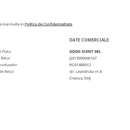
la mai multe in
Politica de Confidentialitate
DATE COMERCIALE
 Plata
GOOD SCENT SRL
e Retur
J2013000640167
Produselor
RO31486912
de Retur
str. Leandrului nr.8
Craiova, Dolj