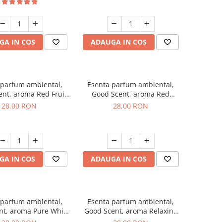
GA IN COS
ADAUGA IN COS
 parfum ambiental,
Esenta parfum ambiental,
nt, aroma Red Fruit
Good Scent, aroma Red
Bubble, 20 g
Grapes, 20 g
28,00 RON
28,00 RON
GA IN COS
ADAUGA IN COS
 parfum ambiental,
Esenta parfum ambiental,
nt, aroma Pure White
Good Scent, aroma Relaxing
Musc, 20 g
Lavender, 20 g