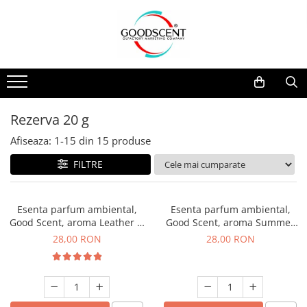
Catalog Produse
Dispozitive de Parfumare Ambientală
Esente Parfum Ambiental
Pachete Promo
Auto
Mostre
Dispozitive de Parfumare
Rezidențiale
Rezerva 10 g
Ambientală
Comerciale
Rezerva 20 g
Rezerva 20 g
Esente Parfum Ambiental
Industriale (HVAC)
Rezerva 100 g
Afiseaza:
1-
15
din
15
produse
Rezerve Spray Good Scent
Rezerva 200 g
FILTRE
Odorizant cu Pulverizator
Rezerva 500 g
Parfum Concentrat Rufe
Rezerva 1 Kg
Esenta parfum ambiental,
Esenta parfum ambiental,
Site Pisoar
Good Scent, aroma Leather &
Good Scent, aroma Summer
Black Oudh, 20 g
Melon, 20 g
28,00 RON
28,00 RON