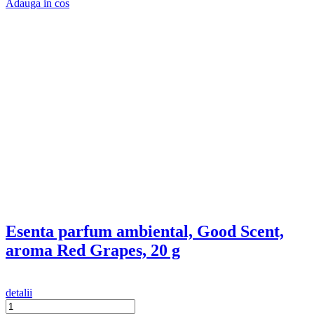
Rezerva se poate utiliza cu aparatul de parfumare profesionala
Mini Aroma Car & Home Diffuser Luxury.
Esenta parfum ambiental. Calitate premium.
În procesul de producție al parfumurilor folosim materii prime
de cea mai bună calitate.
Toate parfumurile nostre sunt conforme normelor CLP,
REACH, IFRA.
Ultimele produse vizualizate
Newsletter
Nu rata ofertele si promotiile noastre
Vreau sa primesc newsletter cu promotiile magazinului. Afla mai
multe in
Politica de Confidentialitate
Magazinul meu
Despre noi
Termeni si Conditii
Politica de Confidentialitate
Contact