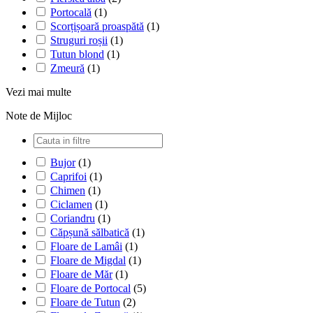
Portocală
(1)
Scorțișoară proaspătă
(1)
Struguri roșii
(1)
Tutun blond
(1)
Zmeură
(1)
Vezi mai multe
Note de Mijloc
Bujor
(1)
Caprifoi
(1)
Chimen
(1)
Ciclamen
(1)
Coriandru
(1)
Căpșună sălbatică
(1)
Floare de Lamâi
(1)
Floare de Migdal
(1)
Floare de Măr
(1)
Floare de Portocal
(5)
Floare de Tutun
(2)