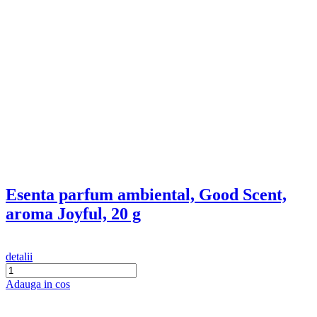
detalii
Adauga in cos
Esenta parfum ambiental, Good Scent,
aroma Red Grapes, 20 g
detalii
Adauga in cos
Esenta parfum ambiental, Good Scent,
aroma Anti-Tobacco, 20 g
detalii