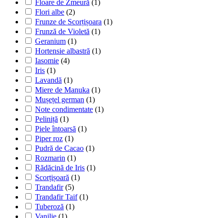
Floare de Zmeură
(1)
Flori albe
(2)
Frunze de Scorțișoara
(1)
Frunză de Violetă
(1)
Geranium
(1)
Hortensie albastră
(1)
Iasomie
(4)
Iris
(1)
Lavandă
(1)
Miere de Manuka
(1)
Mușețel german
(1)
Note condimentate
(1)
Peliniță
(1)
Piele întoarsă
(1)
Piper roz
(1)
Pudră de Cacao
(1)
Rozmarin
(1)
Rădăcină de Iris
(1)
Scorțișoară
(1)
Trandafir
(5)
Trandafir Taif
(1)
Tuberoză
(1)
Vanilie
(1)