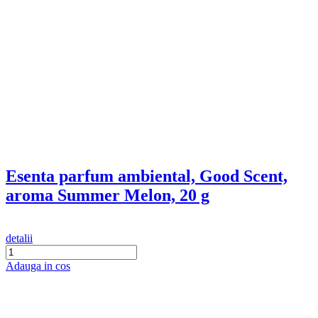
(1)
detalii
Adauga in cos
Esenta parfum ambiental, Good Scent,
aroma Joyful, 20 g
detalii
Adauga in cos
Esenta parfum ambiental, Good Scent,
aroma Marine Breeze, 20 g