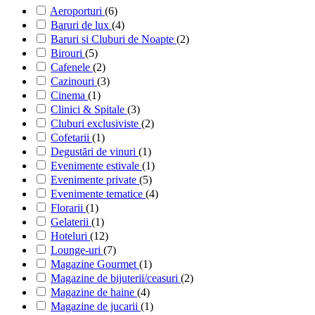
Aeroporturi
(6)
Baruri de lux
(4)
Baruri si Cluburi de Noapte
(2)
Birouri
(5)
Cafenele
(2)
Cazinouri
(3)
Cinema
(1)
Clinici & Spitale
(3)
Cluburi exclusiviste
(2)
Cofetarii
(1)
Degustări de vinuri
(1)
Evenimente estivale
(1)
Evenimente private
(5)
Evenimente tematice
(4)
Florarii
(1)
Gelaterii
(1)
Hoteluri
(12)
Lounge-uri
(7)
Magazine Gourmet
(1)
Magazine de bijuterii/ceasuri
(2)
Magazine de haine
(4)
Magazine de jucarii
(1)