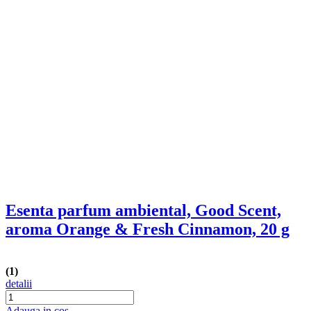
Esenta parfum ambiental, Good Scent,
aroma Relaxing Lavender, 20 g
detalii
Adauga in cos
Esenta parfum ambiental, Good Scent,
aroma Tobacco & Vanilla, 20 g
(2)
detalii
Adauga in cos