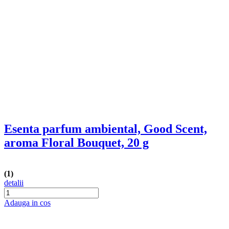
(1)
detalii
Adauga in cos
Esenta parfum ambiental, Good Scent,
aroma Orange & Fresh Cinnamon, 20 g
(1)
detalii
Adauga in cos
Esenta parfum ambiental, Good Scent,
aroma Red Fruit Bubble, 20 g