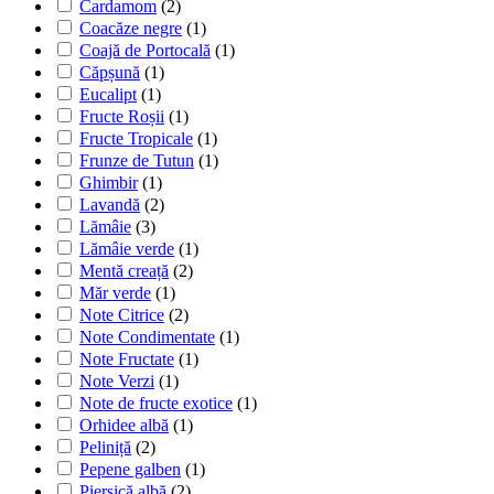
Cardamom
(2)
Coacăze negre
(1)
Coajă de Portocală
(1)
Căpșună
(1)
Eucalipt
(1)
Fructe Roșii
(1)
Fructe Tropicale
(1)
Frunze de Tutun
(1)
Ghimbir
(1)
Lavandă
(2)
Lămâie
(3)
Lămâie verde
(1)
Mentă creață
(2)
Măr verde
(1)
Note Citrice
(2)
Note Condimentate
(1)
Note Fructate
(1)
Note Verzi
(1)
Note de fructe exotice
(1)
Orhidee albă
(1)
Peliniță
(2)
Pepene galben
(1)
Piersică albă
(2)