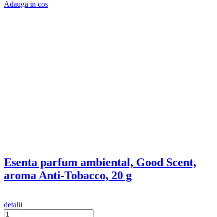
Clienti
Metode de Plata
Politica de Retur
Garantia Produselor
Formular de Retur
ANPC
Date comerciale
GOOD SCENT SRL
J2013000640167
RO31486912
str. Leandrului nr.8
Craiova, Dolj
Suport clienti
Luni - Vineri / 10 - 17
0722711112
sales@goodscents.ro
Social
Urmareste-ne in social media