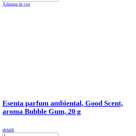
© GOOD SCENT dba GOODSCENT OLFACTORY
MARKETING COMPANY® 2013-2026
Platforma E-commerce
by Gomag
Compara produse
Trebuie sa mai adaugi cel putin un produs pentru a compara
produse.
A fost adaugat la favorite!
A fost sters din favorite!