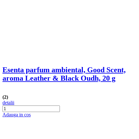
aroma Leather & Black Oudh, 20 g
(2)
detalii
Adauga in cos
Esenta parfum ambiental, Good Scent,
aroma Summer Melon, 20 g
detalii
Adauga in cos
Esenta parfum ambiental, Good Scent,
aroma Floral Bouquet, 20 g