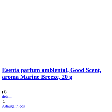
Adauga in cos
Esenta parfum ambiental, Good Scent,
aroma Bubble Gum, 20 g
detalii
Adauga in cos
Esenta parfum ambiental, Good Scent,
aroma Pure White Musc, 20 g
detalii
Adauga in cos