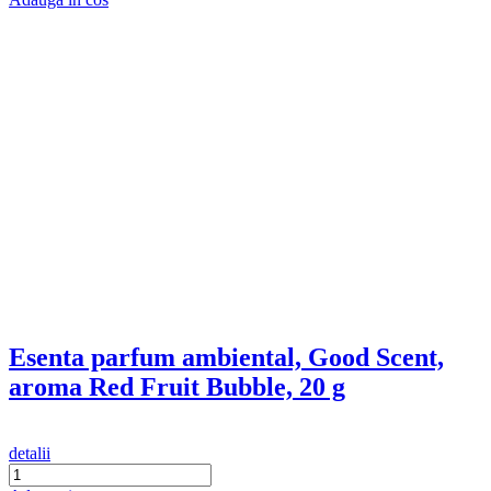
Esenta parfum ambiental, Good Scent,
aroma Wild Sailor, 20 g
detalii
Adauga in cos
Esenta parfum ambiental, Good Scent,
aroma Oriental Amber, 20 g
(5)
detalii
Indisponibil