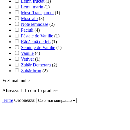
Lemn fructat
(1)
Lemn marin
(1)
Mosc Transparent
(1)
Mosc alb
(3)
Note lemnoase
(2)
Paciuli
(4)
Păstaie de Vanilie
(1)
Rădăcină de Iris
(1)
Semințe de Vanilie
(1)
Vanilie
(4)
Vetiver
(1)
Zahăr Demerara
(2)
Zahăr brun
(2)
Vezi mai multe
Afiseaza:
1-
15
din
15
produse
Filtre
Ordoneaza:
Esenta parfum ambiental, Good Scent,