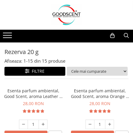
Catalog Produse
Dispozitive de Parfumare Ambientală
Esente Parfum Ambiental
Pachete Promo
Auto
Mostre
Dispozitive de Parfumare
Rezidențiale
Rezerva 10 g
Ambientală
Comerciale
Rezerva 20 g
Rezerva 20 g
Esente Parfum Ambiental
Industriale (HVAC)
Rezerva 100 g
Afiseaza:
1-
15
din
15
produse
Rezerve Spray Good Scent
Rezerva 200 g
FILTRE
Odorizant cu Pulverizator
Rezerva 500 g
Parfum Concentrat Rufe
Rezerva 1 Kg
Esenta parfum ambiental,
Esenta parfum ambiental,
Site Pisoar
Good Scent, aroma Leather &
Good Scent, aroma Orange &
Black Oudh, 20 g
Fresh Cinnamon, 20 g
28,00 RON
28,00 RON