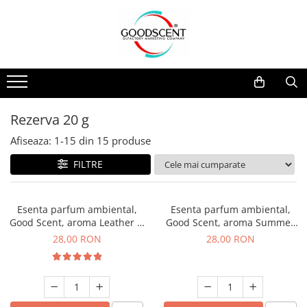
Catalog Produse
Dispozitive de Parfumare Ambientală
Esente Parfum Ambiental
Pachete Promo
Auto
Mostre
Dispozitive de Parfumare
Rezidențiale
Rezerva 10 g
Ambientală
Comerciale
Rezerva 20 g
Rezerva 20 g
Esente Parfum Ambiental
Industriale (HVAC)
Rezerva 100 g
Afiseaza:
1-
15
din
15
produse
Rezerve Spray Good Scent
Rezerva 200 g
FILTRE
Odorizant cu Pulverizator
Rezerva 500 g
Parfum Concentrat Rufe
Rezerva 1 Kg
Esenta parfum ambiental,
Esenta parfum ambiental,
Site Pisoar
Good Scent, aroma Leather &
Good Scent, aroma Summer
Black Oudh, 20 g
Melon, 20 g
28,00 RON
28,00 RON