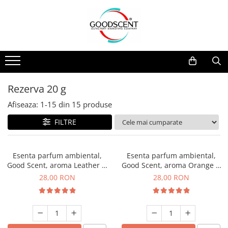
Catalog Produse
Dispozitive de Parfumare Ambientală
Esente Parfum Ambiental
Pachete Promo
Auto
Mostre
Dispozitive de Parfumare
Rezidențiale
Rezerva 10 g
Ambientală
Comerciale
Rezerva 20 g
Rezerva 20 g
Esente Parfum Ambiental
Industriale (HVAC)
Rezerva 100 g
Afiseaza:
1-
15
din
15
produse
Rezerve Spray Good Scent
Rezerva 200 g
FILTRE
Odorizant cu Pulverizator
Rezerva 500 g
Parfum Concentrat Rufe
Rezerva 1 Kg
Esenta parfum ambiental,
Esenta parfum ambiental,
Site Pisoar
Good Scent, aroma Leather &
Good Scent, aroma Orange &
Black Oudh, 20 g
Fresh Cinnamon, 20 g
28,00 RON
28,00 RON