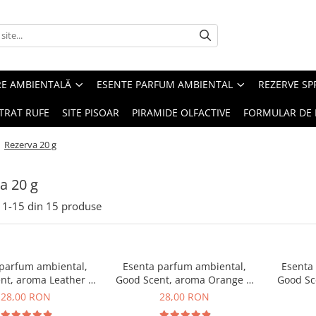
RE AMBIENTALĂ
ESENTE PARFUM AMBIENTAL
REZERVE S
TRAT RUFE
SITE PISOAR
PIRAMIDE OLFACTIVE
FORMULAR DE 
/
Rezerva 20 g
a 20 g
1-
15
din
15
produse
 parfum ambiental,
Esenta parfum ambiental,
Esenta
nt, aroma Leather &
Good Scent, aroma Orange &
Good Sc
ack Oudh, 20 g
Fresh Cinnamon, 20 g
28,00 RON
28,00 RON