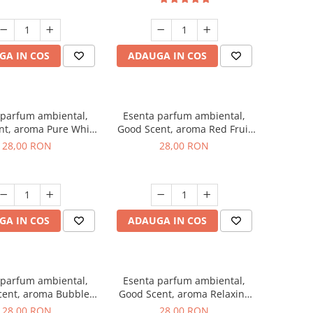
GA IN COS
ADAUGA IN COS
 parfum ambiental,
Esenta parfum ambiental,
nt, aroma Pure White
Good Scent, aroma Red Fruit
Musc, 20 g
Bubble, 20 g
28,00 RON
28,00 RON
GA IN COS
ADAUGA IN COS
 parfum ambiental,
Esenta parfum ambiental,
cent, aroma Bubble
Good Scent, aroma Relaxing
Gum, 20 g
Lavender, 20 g
28,00 RON
28,00 RON