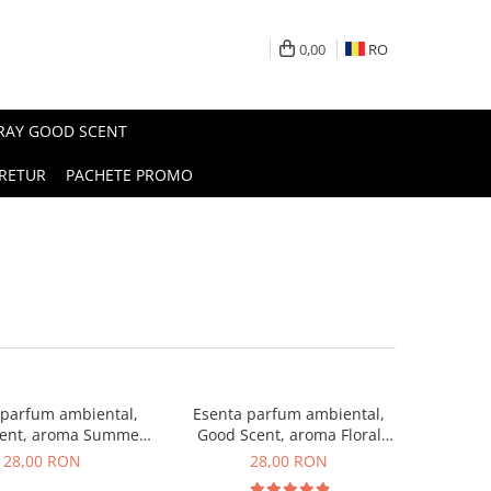
0,00
RO
PRAY GOOD SCENT
RETUR
PACHETE PROMO
 parfum ambiental,
Esenta parfum ambiental,
ent, aroma Summer
Good Scent, aroma Floral
Melon, 20 g
Bouquet, 20 g
28,00 RON
28,00 RON