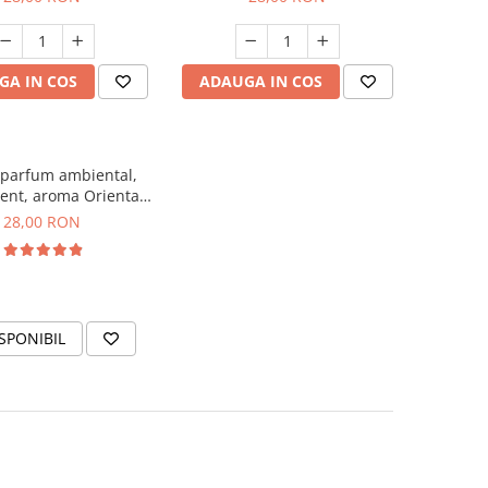
GA IN COS
ADAUGA IN COS
 parfum ambiental,
ent, aroma Oriental
Amber, 20 g
28,00 RON
SPONIBIL