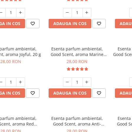
A IN COS
ADAUGA IN COS
ADAU
 parfum ambiental,
Esenta parfum ambiental,
Esenta
t, aroma Joyful, 20 g
Good Scent, aroma Marine
Good Sce
Breeze, 20 g
28,00 RON
28,00 RON
A IN COS
ADAUGA IN COS
ADAU
 parfum ambiental,
Esenta parfum ambiental,
Esenta
Scent, aroma Red
Good Scent, aroma Anti-
Good S
Grapes, 20 g
Tobacco, 20 g
28,00 RON
28,00 RON