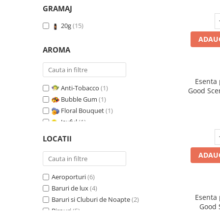
GRAMAJ
20g
(15)
ADAUG
AROMA
Esenta
Anti-Tobacco
(1)
Good Scen
Bubble Gum
(1)
Floral Bouquet
(1)
Joyful
(1)
Leather & Black Oudh
(1)
LOCATII
Marine Breeze
(1)
ADAUG
Orange & Fresh Cinnamon
(1)
Oriental Amber
(1)
Aeroporturi
(6)
Pure White Musc
(1)
Baruri de lux
(4)
Red Fruit Bubble
(1)
Esenta
Baruri si Cluburi de Noapte
(2)
Red Grapes
(1)
Good 
Birouri
(5)
Relaxing Lavender
(1)