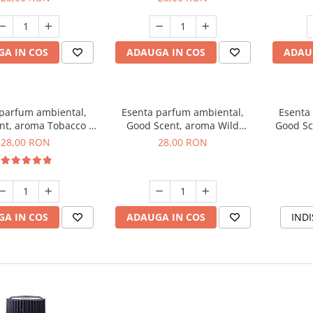
A IN COS
ADAUGA IN COS
ADAU
 parfum ambiental,
Esenta parfum ambiental,
Esenta
nt, aroma Tobacco &
Good Scent, aroma Wild
Good Sc
Vanilla, 20 g
Sailor, 20 g
28,00 RON
28,00 RON
A IN COS
ADAUGA IN COS
INDI