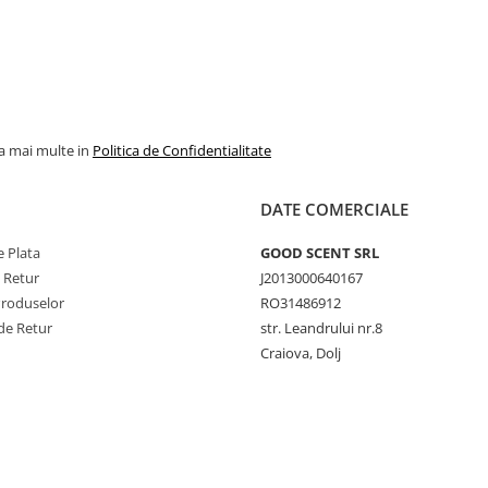
la mai multe in
Politica de Confidentialitate
DATE COMERCIALE
 Plata
GOOD SCENT SRL
e Retur
J2013000640167
Produselor
RO31486912
de Retur
str. Leandrului nr.8
Craiova, Dolj