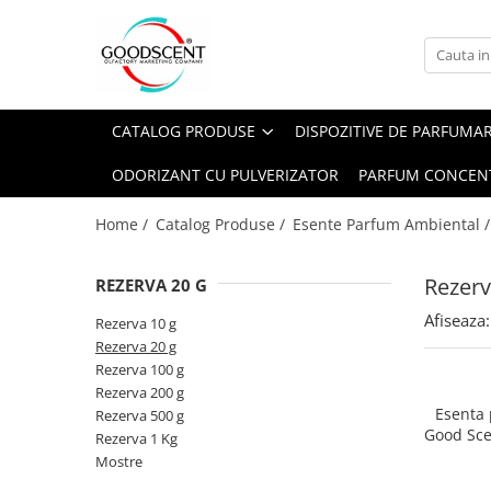
Catalog Produse
Dispozitive de Parfumare Ambientală
Esente Parfum Ambiental
Pachete Promo
Auto
Mostre
CATALOG PRODUSE
DISPOZITIVE DE PARFUMA
Dispozitive de Parfumare
Rezidențiale
Rezerva 10 g
Ambientală
ODORIZANT CU PULVERIZATOR
PARFUM CONCEN
Comerciale
Rezerva 20 g
Esente Parfum Ambiental
Industriale (HVAC)
Rezerva 100 g
Home /
Catalog Produse /
Esente Parfum Ambiental 
Rezerve Spray Good Scent
Rezerva 200 g
Odorizant cu Pulverizator
Rezerv
REZERVA 20 G
Rezerva 500 g
Parfum Concentrat Rufe
Afiseaza:
Rezerva 1 Kg
Rezerva 10 g
Site Pisoar
Rezerva 20 g
Rezerva 100 g
Rezerva 200 g
Esenta
Rezerva 500 g
Good Sce
Rezerva 1 Kg
Bl
Mostre