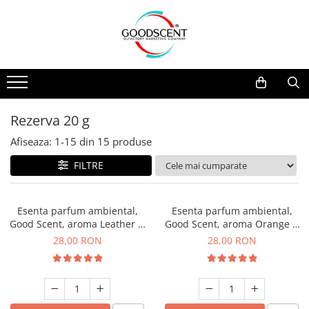
Catalog Produse
Dispozitive de Parfumare Ambientală
Esente Parfum Ambiental
Pachete Promo
Auto
Mostre
Dispozitive de Parfumare
Rezidențiale
Rezerva 10 g
Ambientală
Comerciale
Rezerva 20 g
Rezerva 20 g
Esente Parfum Ambiental
Industriale (HVAC)
Rezerva 100 g
Afiseaza:
1-
15
din
15
produse
Rezerve Spray Good Scent
Rezerva 200 g
FILTRE
Odorizant cu Pulverizator
Rezerva 500 g
Parfum Concentrat Rufe
Rezerva 1 Kg
Esenta parfum ambiental,
Esenta parfum ambiental,
Site Pisoar
Good Scent, aroma Leather &
Good Scent, aroma Orange &
Black Oudh, 20 g
Fresh Cinnamon, 20 g
28,00 RON
28,00 RON