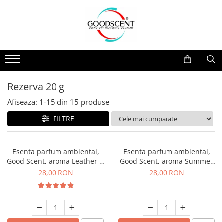
Catalog Produse
Dispozitive de Parfumare Ambientală
Esente Parfum Ambiental
Pachete Promo
Auto
Mostre
Dispozitive de Parfumare
Rezidențiale
Rezerva 10 g
Ambientală
Comerciale
Rezerva 20 g
Rezerva 20 g
Esente Parfum Ambiental
Industriale (HVAC)
Rezerva 100 g
Afiseaza:
1-
15
din
15
produse
Rezerve Spray Good Scent
Rezerva 200 g
FILTRE
Odorizant cu Pulverizator
Rezerva 500 g
Parfum Concentrat Rufe
Rezerva 1 Kg
Esenta parfum ambiental,
Esenta parfum ambiental,
Site Pisoar
Good Scent, aroma Leather &
Good Scent, aroma Summer
Black Oudh, 20 g
Melon, 20 g
28,00 RON
28,00 RON