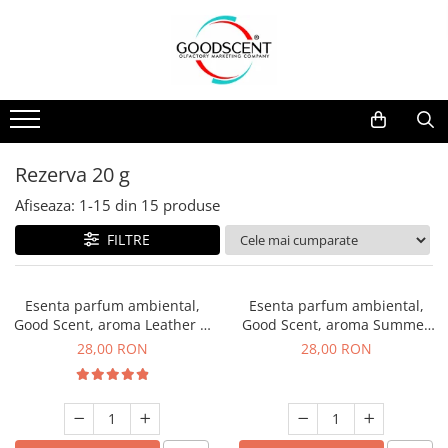
Catalog Produse
Dispozitive de Parfumare Ambientală
Esente Parfum Ambiental
Pachete Promo
Auto
Mostre
Dispozitive de Parfumare
Rezidențiale
Rezerva 10 g
Ambientală
Comerciale
Rezerva 20 g
Rezerva 20 g
Esente Parfum Ambiental
Industriale (HVAC)
Rezerva 100 g
Afiseaza:
1-
15
din
15
produse
Rezerve Spray Good Scent
Rezerva 200 g
FILTRE
Odorizant cu Pulverizator
Rezerva 500 g
Parfum Concentrat Rufe
Rezerva 1 Kg
Esenta parfum ambiental,
Esenta parfum ambiental,
Site Pisoar
Good Scent, aroma Leather &
Good Scent, aroma Summer
Black Oudh, 20 g
Melon, 20 g
28,00 RON
28,00 RON