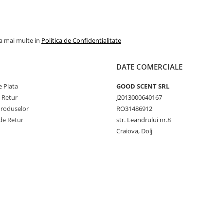
la mai multe in
Politica de Confidentialitate
DATE COMERCIALE
 Plata
GOOD SCENT SRL
e Retur
J2013000640167
Produselor
RO31486912
de Retur
str. Leandrului nr.8
Craiova, Dolj