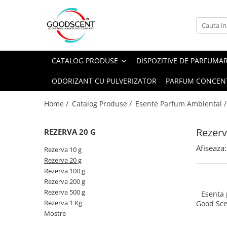
Catalog Produse
Dispozitive de Parfumare Ambientală
Esente Parfum Ambiental
Pachete Promo
Auto
Mostre
CATALOG PRODUSE
DISPOZITIVE DE PARFUMA
Dispozitive de Parfumare
Rezidențiale
Rezerva 10 g
Ambientală
ODORIZANT CU PULVERIZATOR
PARFUM CONCEN
Comerciale
Rezerva 20 g
Esente Parfum Ambiental
Industriale (HVAC)
Rezerva 100 g
Home /
Catalog Produse /
Esente Parfum Ambiental 
Rezerve Spray Good Scent
Rezerva 200 g
Odorizant cu Pulverizator
Rezerv
REZERVA 20 G
Rezerva 500 g
Parfum Concentrat Rufe
Afiseaza:
Rezerva 1 Kg
Rezerva 10 g
Site Pisoar
Rezerva 20 g
Rezerva 100 g
Rezerva 200 g
Rezerva 500 g
Esenta
Rezerva 1 Kg
Good Sce
Bl
Mostre