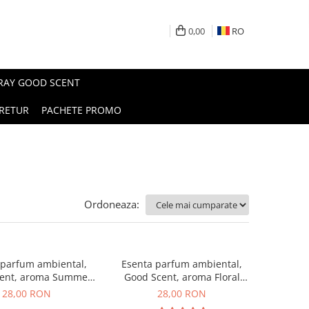
0,00
RO
PRAY GOOD SCENT
RETUR
PACHETE PROMO
Ordoneaza:
 parfum ambiental,
Esenta parfum ambiental,
ent, aroma Summer
Good Scent, aroma Floral
Melon, 20 g
Bouquet, 20 g
28,00 RON
28,00 RON