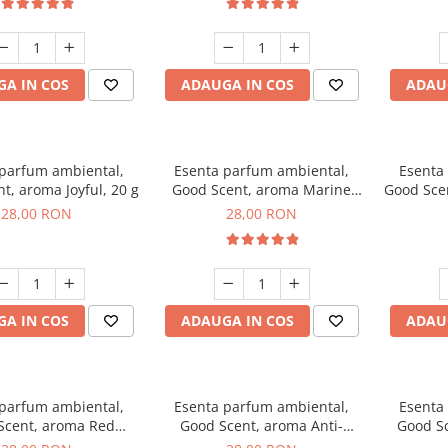
A IN COS
ADAUGA IN COS
ADAU
 parfum ambiental,
Esenta parfum ambiental,
Esenta
t, aroma Joyful, 20 g
Good Scent, aroma Marine
Good Sce
Breeze, 20 g
28,00 RON
28,00 RON
A IN COS
ADAUGA IN COS
ADAU
 parfum ambiental,
Esenta parfum ambiental,
Esenta
Scent, aroma Red
Good Scent, aroma Anti-
Good S
Grapes, 20 g
Tobacco, 20 g