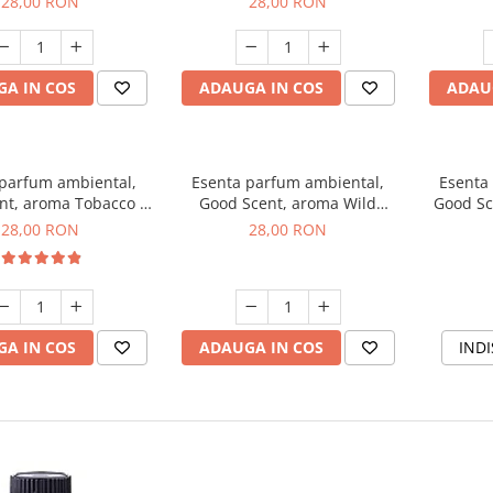
28,00 RON
28,00 RON
A IN COS
ADAUGA IN COS
ADAU
 parfum ambiental,
Esenta parfum ambiental,
Esenta
nt, aroma Tobacco &
Good Scent, aroma Wild
Good Sc
Vanilla, 20 g
Sailor, 20 g
28,00 RON
28,00 RON
A IN COS
ADAUGA IN COS
INDI