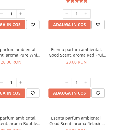
GA IN COS
ADAUGA IN COS
 parfum ambiental,
Esenta parfum ambiental,
nt, aroma Pure White
Good Scent, aroma Red Fruit
Musc, 20 g
Bubble, 20 g
28,00 RON
28,00 RON
GA IN COS
ADAUGA IN COS
 parfum ambiental,
Esenta parfum ambiental,
cent, aroma Bubble
Good Scent, aroma Relaxing
Gum, 20 g
Lavender, 20 g