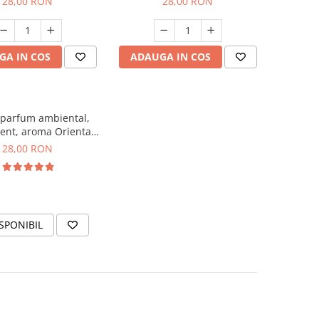
28,00 RON
28,00 RON
GA IN COS
ADAUGA IN COS
 parfum ambiental,
ent, aroma Oriental
Amber, 20 g
28,00 RON
SPONIBIL