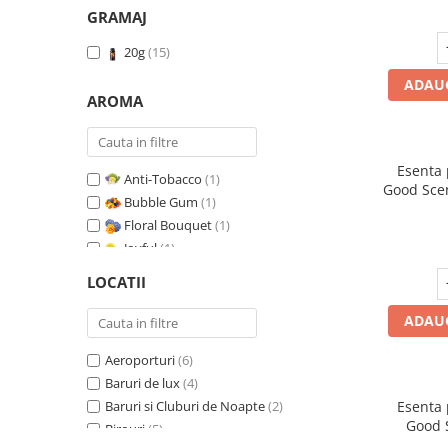
GRAMAJ
20g
(15)
ADAUG
AROMA
Esenta
Anti-Tobacco
(1)
Good Scen
Bubble Gum
(1)
Floral Bouquet
(1)
Joyful
(1)
Leather & Black Oudh
(1)
LOCATII
Marine Breeze
(1)
Orange & Fresh Cinnamon
(1)
ADAUG
Oriental Amber
(1)
Aeroporturi
(6)
Pure White Musc
(1)
Baruri de lux
(4)
Red Fruit Bubble
(1)
Baruri si Cluburi de Noapte
(2)
Esenta
Red Grapes
(1)
Good 
Birouri
(5)
Relaxing Lavender
(1)