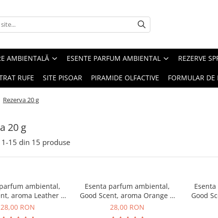
RE AMBIENTALĂ
ESENTE PARFUM AMBIENTAL
REZERVE S
TRAT RUFE
SITE PISOAR
PIRAMIDE OLFACTIVE
FORMULAR DE 
/
Rezerva 20 g
a 20 g
1-
15
din
15
produse
 parfum ambiental,
Esenta parfum ambiental,
Esenta
nt, aroma Leather &
Good Scent, aroma Orange &
Good Sc
ack Oudh, 20 g
Fresh Cinnamon, 20 g
28,00 RON
28,00 RON